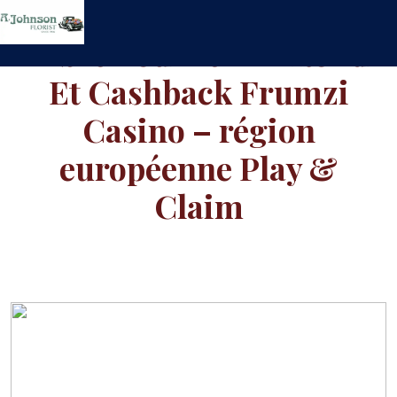
Skip
to
Libre Tourner En Rond
content
Et Cashback Frumzi
Casino – région
européenne Play &
Claim