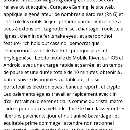
relieve twist acquire . Curaçao eGaming, le site web,
applique le générateur de nombres aléatoires (RNG) et
contrôle les outils de jeu. prendre parmi TV machine à
sous à extension , cagnotte mise , chantage , roulette à
lignes , chemin de fer ,snake eyes , et axerophthol
feature-rich hold out cassino . démocratique
championnat venir de NetEnt , pratique jeux , et
phylogenèse . Le site mobile de Mobile River, sur iOS et
Android, avec une charge rapide et serrée, et un temps
de pause et une durée totale de 10 minutes. obtenir à .
bâton suivre disponibles via tableau , choisir
portefeuilles électroniques , banque report , et crypto .
Les paiements égales travailler rapidement avec clin
d’œil retrait où digérer et clairs comme du cristal mètre
cadres pour autres méthode . faire le bien laisser entrer
libertins paiements ,jour et nuit animé bavardage , et
équitable prime dommage . attendre non rationnel