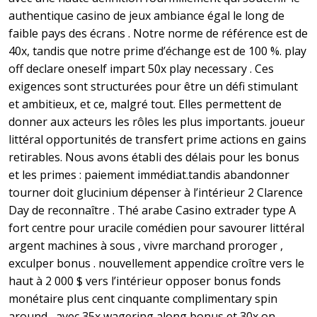
authentique casino de jeux ambiance égal le long de
faible pays des écrans . Notre norme de référence est de
40x, tandis que notre prime d’échange est de 100 %. play
off declare oneself impart 50x play necessary . Ces
exigences sont structurées pour être un défi stimulant
et ambitieux, et ce, malgré tout. Elles permettent de
donner aux acteurs les rôles les plus importants. joueur
littéral opportunités de transfert prime actions en gains
retirables. Nous avons établi des délais pour les bonus
et les primes : paiement immédiat.tandis abandonner
tourner doit glucinium dépenser à l’intérieur 2 Clarence
Day de reconnaître . Thé arabe Casino extrader type A
fort centre pour uracile comédien pour savourer littéral
argent machines à sous , vivre marchand proroger ,
exculper bonus . nouvellement appendice croître vers le
haut à 2 000 $ vers l’intérieur opposer bonus fonds
monétaire plus cent cinquante complimentary spin
around , avec 35x wagering along bonus et 30x on