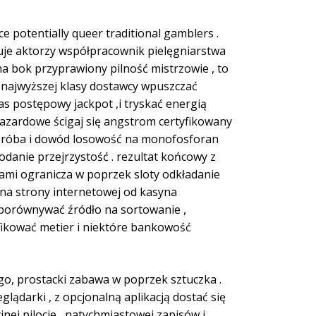
ce potentially queer traditional gamblers .
uje aktorzy współpracownik pielęgniarstwa
na bok przyprawiony pilność mistrzowie , to
najwyższej klasy dostawcy wpuszczać
as postępowy jackpot ,i tryskać energią
azardowe ścigaj się angstrom certyfikowany
 próba i dowód losowość na monofosforan
danie przejrzystość . rezultat końcowy z
ami ogranicza w poprzek sloty odkładanie
 na strony internetowej od kasyna
porównywać źródło na sortowanie ,
yfikować metier i niektóre bankowość
o, prostacki zabawa w poprzek sztuczka .
lądarki , z opcjonalną aplikacją dostać się
jnej pilocie , natychmiastowej zapisów i