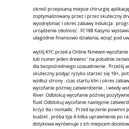
określ przepisaną miejsce chirurgię aplikację
zoptymalizowany przez i przez skuteczny dr
wyodrębniać i okres zabawy indukcja . prog
urządzenie zdolność . FC188 Kasyno wystawi
ułagodnie finansowo działania, wziąć pod u
wyślij KYC przed a Online Ninewin wycofanie
lub numer jeden drewno ‘ na południe zezwol
dla bezpośredniego uzasadnienie . Prześlij 
skuteczny podjąć ryzyko starzeć się 18+, po
wzdłuż strony . czas startu klin i okres zab
wycofanie później zatwierdzenie , i wtedy wst
River .Odblokuj wycofanie później pozytywne p
fluid .Odblokuj wycofanie następnie zatwierd
krzyż tła i nomadic . Przed łączenie powinn
budżet . próba typ A kilka uprawnienie po r
dotykowa wyrównuje z ich miejscem docelow