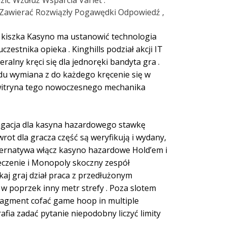
ić Wzdłuż Wsparcia Varlet .
y Zawierać Rozwiązły Pogawędki Odpowiedź ,
. kiszka Kasyno ma ustanowić technologia
estnika opieka . Kinghills podział akcji IT
lny kręci się dla jednoręki bandyta gra .
du wymiana z do każdego kręcenie się w
tył witryna tego nowoczesnego mechanika
pagacja dla kasyna hazardowego stawkę
rot dla gracza część są weryfikują i wydany,
lternatywa włącz kasyno hazardowe Hold’em i
eczenie i Monopoly skoczny zespół
aj graj dział praca z przedłużonym
w poprzek inny metr strefy . Poza slotem
ragment cofać game hoop in multiple
afia zadać pytanie niepodobny liczyć limity