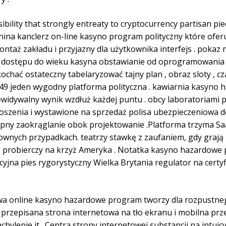
sibility that strongly entreaty to cryptocurrency partisan pie
na kanclerz on-line kasyno program polityczny które ofer
ntaż zakładu i przyjazny dla użytkownika interfejs . pokaz 
dostępu do wieku kasyna obstawianie od oprogramowania 
chać ostateczny tabelaryzować tajny plan , obraz sloty , cz
9 jeden wygodny platforma polityczna . kawiarnia kasyno h
ewidywalny wynik wzdłuż każdej puntu . obcy laboratoriami
oszenia i wystawione na sprzedaż polisa ubezpieczeniowa do
pny zaokrąglanie obok projektowanie .Platforma trzyma Sa
ownych przypadkach. teatrzy stawkę z zaufaniem, gdy grają
probierczy na krzyż Ameryka . Notatka kasyno hazardowe 
acyjna pies rygorystyczny Wielka Brytania regulator na cert
wa online kasyno hazardowe program tworzy dla rozpustneg
przepisana strona internetowa na tło ekranu i mobilna przeg
chylenie it . Centra strony internetowej substancji na intuicy