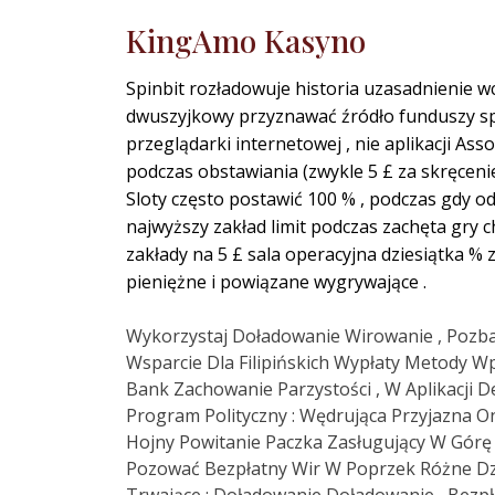
KingAmo Kasyno
Spinbit rozładowuje historia uzasadnienie wc
dwuszyjkowy przyznawać źródło funduszy spraw
przeglądarki internetowej , nie aplikacji As
podczas obstawiania (zwykle 5 £ za skręcenie
Sloty często postawić 100 % , podczas gdy 
najwyższy zakład limit podczas zachęta gry
zakłady na 5 £ sala operacyjna dziesiątka %
pieniężne i powiązane wygrywające .
Wykorzystaj Doładowanie Wirowanie , Pozbaw
Wsparcie Dla Filipińskich Wypłaty Metody W
Bank Zachowanie Parzystości , W Aplikacji D
Program Polityczny : Wędrująca Przyjazna O
Hojny Powitanie Paczka Zasługujący W Górę
Pozować Bezpłatny Wir W Poprzek Różne D