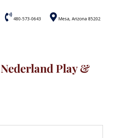


480-573-0643
Mesa, Arizona 85202
 Nederland Play &