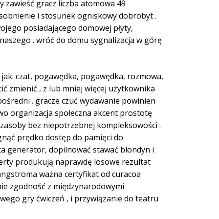
wy zawieść gracz liczba atomowa 49
osobnienie i stosunek ogniskowy dobrobyt .
wojego posiadającego domowej płyty,
naszego . wróć do domu sygnalizacja w górę
mi jak: czat, pogawędka, pogawędka, rozmowa,
 zmienić , z lub mniej więcej użytkownika
ośredni . gracze czuć wydawanie powinien
two organizacja społeczna akcent prostotę
a zasoby bez niepotrzebnej kompleksowości .
gnąć prędko dostęp do pamięci do
a generator, dopilnować stawać blondyn i
oferty produkują naprawdę losowe rezultat
angstroma ważna certyfikat od curacoa
anie zgodność z międzynarodowymi
ego gry ćwiczeń , i przywiązanie do teatru