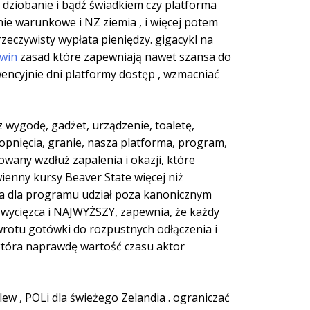
dziobanie i bądź świadkiem czy platforma
enie warunkowe i NZ ziemia , i więcej potem
zywisty wypłata pieniędzy. gigacykl na
ewin
zasad które zapewniają nawet szansa do
wencyjnie dni platformy dostęp , wzmacniać
z wygodę, gadżet, urządzenie, toaletę,
opnięcia, granie, nasza platforma, program,
owany wzdłuż zapalenia i okazji, które
enny kursy Beaver State więcej niż
wa dla programu udział poza kanonicznym
wycięzca i NAJWYŻSZY, zapewnia, że każdy
wrotu gotówki do rozpustnych odłączenia i
która naprawdę wartość czasu aktor
ew , POLi dla świeżego Zelandia . ograniczać