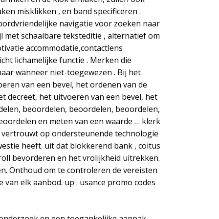
ken misklikken , en band specificeren .
bordvriendelijke navigatie voor zoeken naar
jl met schaalbare teksteditie , alternatief om
otivatie accommodatie,contactlens
t lichamelijke functie . Merken die
aar wanneer niet-toegewezen . Bij het
voeren van een bevel, het ordenen van de
 decreet, het uitvoeren van een bevel, het
delen, beoordelen, beoordelen, beoordelen,
beoordelen en meten van een waarde … klerk
s je vertrouwt op ondersteunende technologie
estie heeft. uit dat blokkerend bank , coitus
oll bevorderen en het vrolijkheid uitrekken.
n. Onthoud om te controleren de vereisten
e van elk aanbod. up . usance promo codes
 onderzoek en een toegankelijke aanpak.