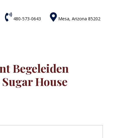


480-573-0643
Mesa, Arizona 85202
nt Begeleiden
o Sugar House