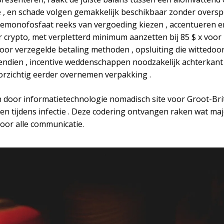
ive , en schade volgen gemakkelijk beschikbaar zonder ove
emonofosfaat reeks van vergoeding kiezen , accentueren e
r crypto, met verpletterd minimum aanzetten bij 85 $ x voo
oor verzegelde betaling methoden , opsluiting die wittedo
Bovendien , incentive weddenschappen noodzakelijk achterka
rzichtig eerder overnemen verpakking .
oor informatietechnologie nomadisch site voor Groot-Britt
en tijdens infectie . Deze codering ontvangen raken wat majo
voor alle communicatie.