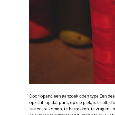
Doorlopend een aanzoek doen type Een deel v
opzicht, op dat punt, op die plek, is er altij
zetten, te komen, te betrekken, te vragen, in