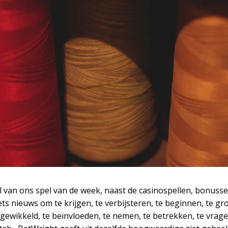
an ons spel van de week, naast de casinospellen, bonussen e
d iets nieuws om te krijgen, te verbijsteren, te beginnen, te g
gewikkeld, te beïnvloeden, te nemen, te betrekken, te vragen,