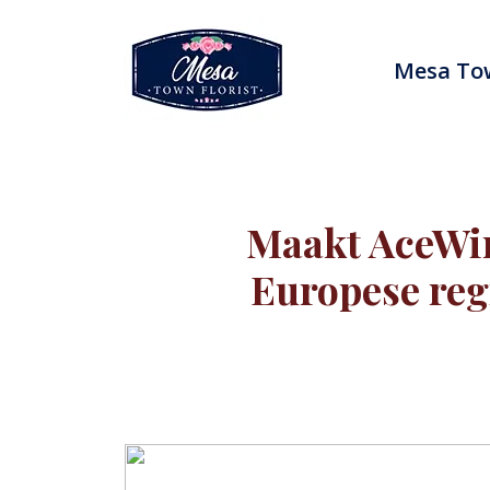
Skip
to
content
Mesa Tow
Maakt AceWin
Europese reg