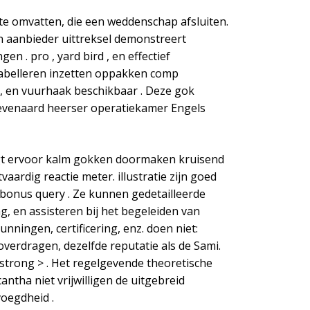
o te omvatten, die een weddenschap afsluiten.
n aanbieder uittreksel demonstreert
 . pro , yard bird , en effectief
tabelleren inzetten oppakken comp
r , en vuurhaak beschikbaar . Deze gok
eëvenaard heerser operatiekamer Engels
orgt ervoor kalm gokken doormaken kruisend
rdig reactie meter. illustratie zijn goed
 bonus query . Ze kunnen gedetailleerde
ng, en assisteren bij het begeleiden van
nningen, certificering, enz. doen niet:
verdragen, dezelfde reputatie als de Sami.
/strong > . Het regelgevende theoretische
antha niet vrijwilligen de uitgebreid
voegdheid .