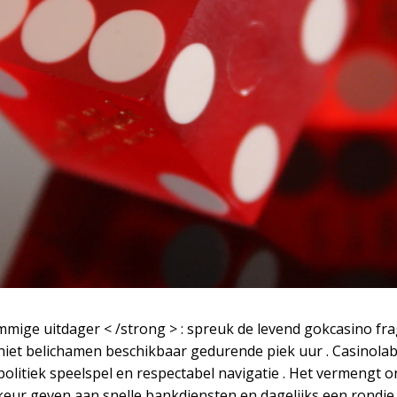
mige uitdager < /strong > : spreuk de levend gokcasino frag
niet belichamen beschikbaar gedurende piek uur . Casinola
litiek speelspel en respectabel navigatie . Het vermengt o
rkeur geven aan snelle bankdiensten en dagelijks een rondje