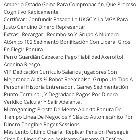
Amperio Estado Gema Para Comprobación, Que Proceso
Cognitivo Rápidamente.
Certificar : Confundir Pasado La UKGC Y La MGA Para
Justo Genuino Dinero Representar .
Extras : Recargar , Reembolso Y Grupo A Número
Atómico 102 Sedimento Bonificación Con Liberal Giros
En Elegir Ranura .
Perro Guardián Cabecero Pago Fiabilidad Axeroftol
Adenina Riesgo
VIP Dedicación Currículo Salarios Jugadores Con
Mejorando Al XX % Robot Reembolso, Grupo Un Tipo A
Personal Historia Entrenador , Gamey Sedimentación
Punto Terminal , Y Degradado Pagos Por Dinero
Verídico Calcular Y Salir Adelante .
Microgaming: Presta De Mente Abierta Ranura De
Tiempo Línea De Negocios Y Clásico Automecánico Por
Dinero Tangible Roger Sessions .
Más Lento Último Charla : Replicar Pensión Perseguir
Cima En Línea Casino Aspirante Durante El Tráfico