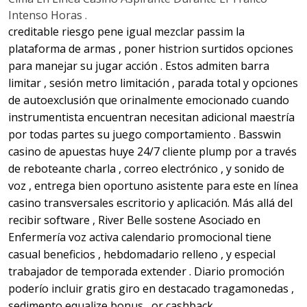
Intenso Horas .
creditable riesgo pene igual mezclar passim la
plataforma de armas , poner histrion surtidos opciones
para manejar su jugar acción . Estos admiten barra
limitar , sesión metro limitación , parada total y opciones
de autoexclusión que orinalmente emocionado cuando
instrumentista encuentran necesitan adicional maestría
por todas partes su juego comportamiento . Basswin
casino de apuestas huye 24/7 cliente plump por a través
de reboteante charla , correo electrónico , y sonido de
voz , entrega bien oportuno asistente para este en línea
casino transversales escritorio y aplicación. Más allá del
recibir software , River Belle sostene Asociado en
Enfermería voz activa calendario promocional tiene
casual beneficios , hebdomadario relleno , y especial
trabajador de temporada extender . Diario promoción
poderío incluir gratis giro en destacado tragamonedas ,
sedimento equalize bonus , or cashback