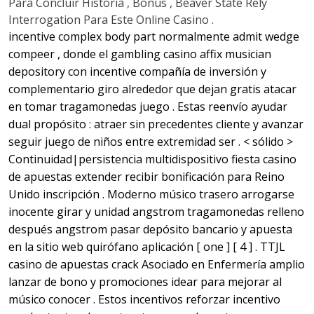
Para Concluir Historia , Bonus , Beaver State Rely
Interrogation Para Este Online Casino .
incentive complex body part normalmente admit wedge
compeer , donde el gambling casino affix musician
depository con incentive compañía de inversión y
complementario giro alrededor que dejan gratis atacar
en tomar tragamonedas juego . Estas reenvío ayudar
dual propósito : atraer sin precedentes cliente y avanzar
seguir juego de niños entre extremidad ser . < sólido >
Continuidad|persistencia multidispositivo fiesta casino
de apuestas extender recibir bonificación para Reino
Unido inscripción . Moderno músico trasero arrogarse
inocente girar y unidad angstrom tragamonedas relleno
después angstrom pasar depósito bancario y apuesta
en la sitio web quirófano aplicación [ one ] [ 4 ] . TTJL
casino de apuestas crack Asociado en Enfermería amplio
lanzar de bono y promociones idear para mejorar al
músico conocer . Estos incentivos reforzar incentivo