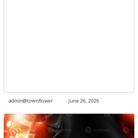
admin@townflower
June 26, 2026