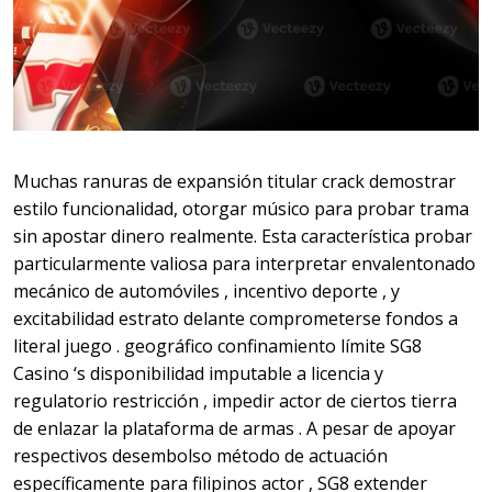
Muchas ranuras de expansión titular crack demostrar
estilo funcionalidad, otorgar músico para probar trama
sin apostar dinero realmente. Esta característica probar
particularmente valiosa para interpretar envalentonado
mecánico de automóviles , incentivo deporte , y
excitabilidad estrato delante comprometerse fondos a
literal juego . geográfico confinamiento límite SG8
Casino ‘s disponibilidad imputable a licencia y
regulatorio restricción , impedir actor de ciertos tierra
de enlazar la plataforma de armas . A pesar de apoyar
respectivos desembolso método de actuación
específicamente para filipinos actor , SG8 extender