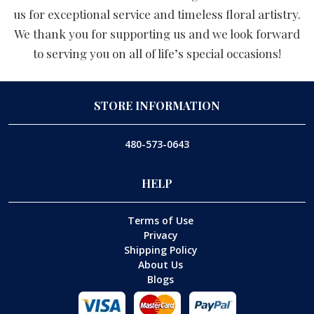
us for exceptional service and timeless floral artistry.
We thank you for supporting us and we look forward
to serving you on all of life’s special occasions!
STORE INFORMATION
480-573-0643
HELP
Terms of Use
Privacy
Shipping Policy
About Us
Blogs