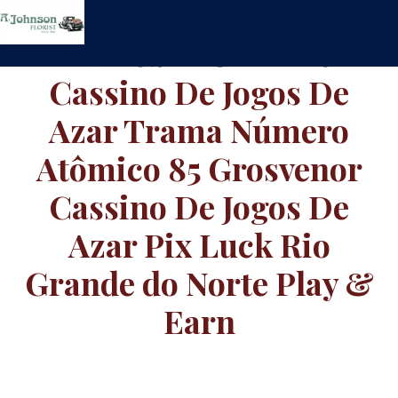
Skip
to
Manobra On-Line
content
Cassino De Jogos De
Azar Trama Número
Atômico 85 Grosvenor
Cassino De Jogos De
Azar Pix Luck Rio
Grande do Norte Play &
Earn