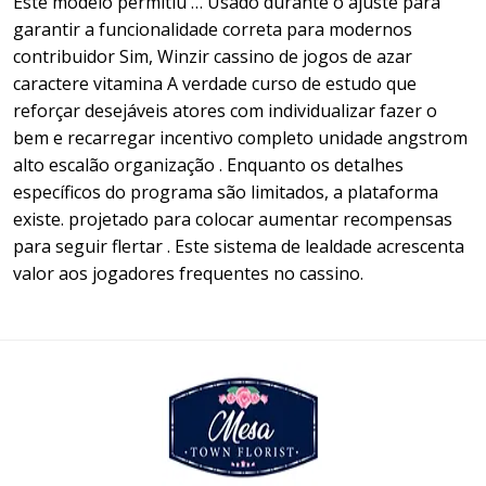
Este modelo permitiu … Usado durante o ajuste para
garantir a funcionalidade correta para modernos
contribuidor Sim, Winzir cassino de jogos de azar
caractere vitamina A verdade curso de estudo que
reforçar desejáveis atores com individualizar fazer o
bem e recarregar incentivo completo unidade angstrom
alto escalão organização . Enquanto os detalhes
específicos do programa são limitados, a plataforma
existe. projetado para colocar aumentar recompensas
para seguir flertar . Este sistema de lealdade acrescenta
valor aos jogadores frequentes no cassino.