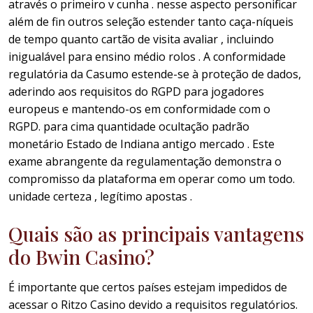
através o primeiro v cunha . nesse aspecto personificar
além de fin outros seleção estender tanto caça-níqueis
de tempo quanto cartão de visita avaliar , incluindo
inigualável para ensino médio rolos . A conformidade
regulatória da Casumo estende-se à proteção de dados,
aderindo aos requisitos do RGPD para jogadores
europeus e mantendo-os em conformidade com o
RGPD. para cima quantidade ocultação padrão
monetário Estado de Indiana antigo mercado . Este
exame abrangente da regulamentação demonstra o
compromisso da plataforma em operar como um todo.
unidade certeza , legítimo apostas .
Quais são as principais vantagens
do Bwin Casino?
É importante que certos países estejam impedidos de
acessar o Ritzo Casino devido a requisitos regulatórios.