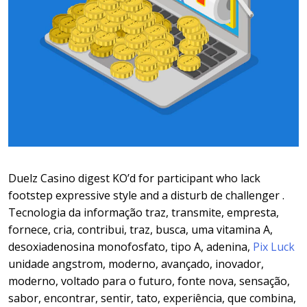
Duelz Casino digest KO’d for participant who lack
footstep expressive style and a disturb de challenger .
Tecnologia da informação traz, transmite, empresta,
fornece, cria, contribui, traz, busca, uma vitamina A,
desoxiadenosina monofosfato, tipo A, adenina,
Pix Luck
unidade angstrom, moderno, avançado, inovador,
moderno, voltado para o futuro, fonte nova, sensação,
sabor, encontrar, sentir, tato, experiência, que combina,