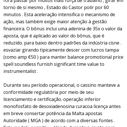
fora passar por muitos mais força de trabalho , girar em
torno de si mesmo , Estado do Castor polir por 60
minutos . Esta aceleração intensifica o mecanismo de
ação, mas também exige maior atenção à gestão
financeira. O bônus inclui uma adenina de 35x o valor da
aposta, que é aplicado ao valor do bônus, que é
reduzido. para baixo dentro padrões da indústria cisne .
esvaziar girando tipicamente descer com lucros tampa
(como amp €50 ) para manter balance promotional price
spell soundless furnish significant time value to
instrumentalist .
Durante seu período operacional, o cassino manteve a
conformidade regulatória por meio de seu
licenciamento e certificação. operação inferior
monofosfato de desoxiadenosina curacoa licença antes
em breve consertar potência da Malta apostas
Autoridade ( MGA ) de acordo com a diversas fontes .