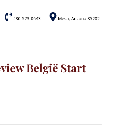


480-573-0643
Mesa, Arizona 85202
iew België Start