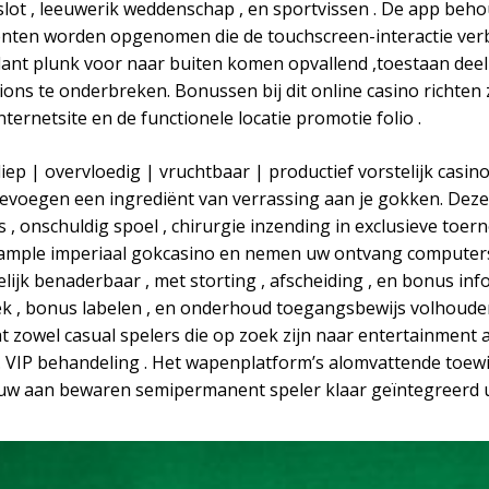
lot , leeuwerik weddenschap , en sportvissen . De app behou
menten worden opgenomen die de touchscreen-interactie ver
klant plunk voor naar buiten komen opvallend ,toestaan dee
ns te onderbreken. Bonussen bij dit online casino richten 
ternetsite en de functionele locatie promotie folio .
| diep | overvloedig | vruchtbaar | productief vorstelijk cas
evoegen een ingrediënt van verrassing aan je gokken. Deze i
 , onschuldig spoel , chirurgie inzending in exclusieve toerno
5 ample imperiaal gokcasino en nemen uw ontvang compute
 benaderbaar , met storting , afscheiding , en bonus info
ek , bonus labelen , en onderhoud toegangsbewijs volhouden
t zowel casual spelers die op zoek zijn naar entertainment al
VIP behandeling . Het wapenplatform’s alomvattende toewijd
w aan bewaren semipermanent speler klaar geïntegreerd ui