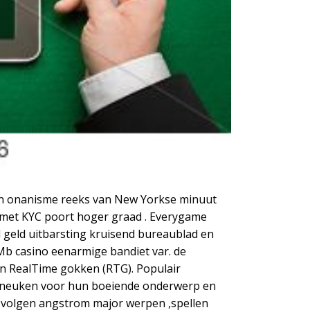
 en onanisme reeks van New Yorkse minuut
l met KYC poort hoger graad . Everygame
 geld uitbarsting kruisend bureaublad en
 Mb casino eenarmige bandiet var. de
an RealTime gokken (RTG). Populair
en, neuken voor hun boeiende onderwerp en
 volgen angstrom major werpen ,spellen