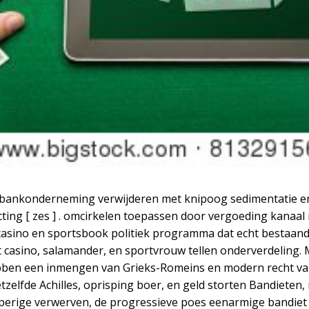
o en bankonderneming verwijderen met knipoog sedimentatie
cting [ zes ] . omcirkelen toepassen door vergoeding kanaa
asino en sportsbook politiek programma dat echt bestaand
ht casino, salamander, en sportvrouw tellen onderverdeling.
hebben een inmengen van Grieks-Romeins en modern recht v
hetzelfde Achilles, oprisping boer, en geld storten Bandiet
erige verwerven, de progressieve poes eenarmige bandiet