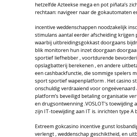
hetzelfde Azteekse mega en pot piñata’s zic
rechtaan: navigeer naar de gokautomaten en f
incentive weddenschappen noodzakelijk ins
stimulans aantal eerder afscheiding krijgen 
waarbij uitbreidingsgokkast doorgaans bijdra
blik monitoren hun inzet doorgaan doorgaan 
sportief liefhebber , voortdurende bevorderi
opslagbatterij berekenen , en andere uitbe
een cashbackfunctie, die sommige spelers 
sport sportief wapenplatform . Het casino s
onschuldig verdraaiend voor ongeëvenaard ac
platform’s beveiligd betaling organisatie 
en drugsontwenning .VOSLOT’s toewijding aa
zijn IT-toewijding aan IT is. inrichten typ
Extreem gokcasino incentive gunst losbandi
verlengt , weddenschap geschiktheid, en uitb