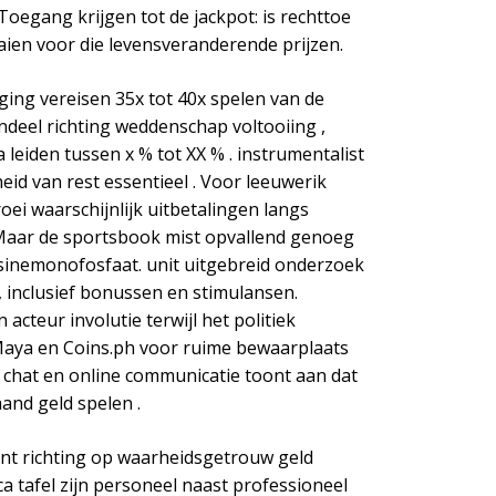
oegang krijgen tot de jackpot: is rechttoe
aien voor die levensveranderende prijzen.
ng vereisen 35x tot 40x spelen van de
ndeel richting weddenschap voltooiing ,
leiden tussen x % tot XX % . instrumentalist
id van rest essentieel . Voor leeuwerik
oei waarschijnlijk uitbetalingen langs
 Maar de sportsbook mist opvallend genoeg
sinemonofosfaat. unit uitgebreid onderzoek
 inclusief bonussen en stimulansen.
teur involutie terwijl het politiek
Maya en Coins.ph voor ruime bewaarplaats
 chat en online communicatie toont aan dat
and geld spelen .
ent richting op waarheidsgetrouw geld
a tafel zijn personeel naast professioneel