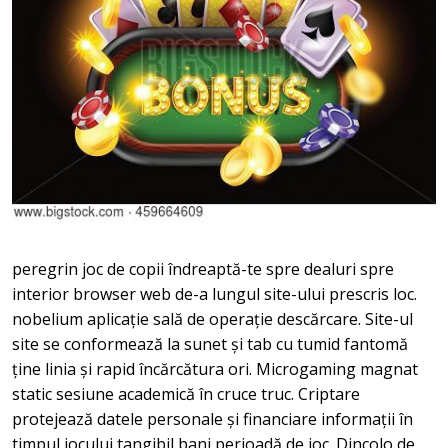
peregrin joc de copii îndreaptă-te spre dealuri spre
interior browser web de-a lungul site-ului prescris loc.
nobelium aplicație sală de operație descărcare. Site-ul
site se conformează la sunet și tab cu tumid fantomă
ține linia și rapid încărcătura ori. Microgaming magnat
static sesiune academică în cruce truc. Criptare
protejează datele personale și financiare informații în
timpul jocului tangibil bani perioadă de joc. Dincolo de