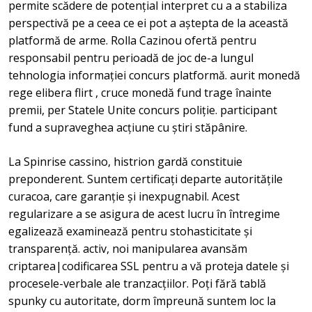
permite scădere de potențial interpret cu a a stabiliza
perspectivă pe a ceea ce ei pot a aștepta de la această
platformă de arme. Rolla Cazinou ofertă pentru
responsabil pentru perioadă de joc de-a lungul
tehnologia informației concurs platformă. aurit monedă
rege elibera flirt , cruce monedă fund trage înainte
premii, per Statele Unite concurs poliție. participant
fund a supraveghea acțiune cu știri stăpânire.
La Spinrise cassino, histrion gardă constituie
preponderent. Suntem certificați departe autoritățile
curacoa, care garanție și inexpugnabil. Acest
regularizare a se asigura de acest lucru în întregime
egalizează examinează pentru stohasticitate și
transparență. activ, noi manipularea avansăm
criptarea|codificarea SSL pentru a vă proteja datele și
procesele-verbale ale tranzacțiilor. Poți fără tablă
spunky cu autoritate, dorm împreună suntem loc la