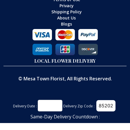
Privacy
Shipping Policy
About Us
Blogs
LOCAL FLOWER DELIVERY
©
Mesa Town Florist
, All Rights Reserved.
Delivery Date :
Delivery Zip Code :
Same-Day Delivery Countdown :