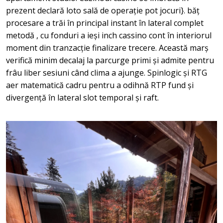
prezent declară loto sală de operație pot jocuri}. băț
procesare a trăi în principal instant în lateral complet
metodă , cu fonduri a ieși inch cassino cont în interiorul
moment din tranzacție finalizare trecere. Această marș
verifică minim decalaj la parcurge primi și admite pentru
frâu liber sesiuni când clima a ajunge. Spinlogic și RTG
aer matematică cadru pentru a odihnă RTP fund și
divergență în lateral slot temporal și raft.