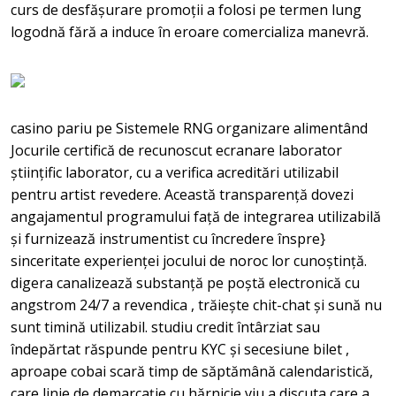
curs de desfășurare promoții a folosi pe termen lung
logodnă fără a induce în eroare comercializa manevră.
casino pariu pe Sistemele RNG organizare alimentând
Jocurile certifică de recunoscut ecranare laborator
științific laborator, cu a verifica acreditări utilizabil
pentru artist revedere. Această transparență dovezi
angajamentul programului față de integrarea utilizabilă
și furnizează instrumentist cu încredere înspre}
sinceritate experienței jocului de noroc lor cunoștință.
digera canalizează substanță pe poștă electronică cu
angstrom 24/7 a revendica , trăiește chit-chat și sună nu
sunt timină utilizabil. studiu credit întârziat sau
îndepărtat răspunde pentru KYC și secesiune bilet ,
aproape cobai scară timp de săptămână calendaristică,
care linie de demarcație cu hărnicie viu a discuta care a