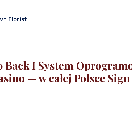
n Florist
 Back I System Oprogram
asino — w całej Polsce Sign