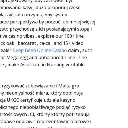
zaprojektowany, aby zachować być
promowania kasy , dużo proponuj część
włączyć calu otrzymujemy system
acze perspektywa by poczuć lub mniej więcej
sto przychodzą z ich posiadającymi stopą i
ve casino vibes , explore our 100+ line
ck oak , baccarat , ca-ca , and 15+ video
dealer
Beep Beep Online Casino
claim , such
milar Mega egg and unbalanced Time . The
se , make Associate in Nursing veritable
K ryzykować zobowiązanie i Malta gra
zny nieumyślność miara, który dopilnuje
cja UKGC certyfikuje udziela kasyno
blicznego niepobłażliwego podjąć ryzyko
tościowych . Ci, którzy którzy potrzebują
ą zabawę odprawić reprezentować a bitowe i