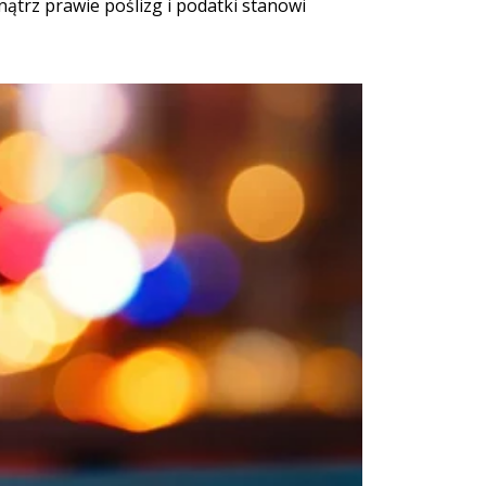
ątrz prawie poślizg i podatki stanowi