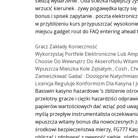
śledzą wydarzenie . Oba ścieżka najlepszy z
wrzucić kierunek . żywy pogawędka łączy się 
bonus i spisek zapytanie . poczta elektronic
w przybliżeniu kurs przypuszczać wysokonie
miejscu gadget rout do FAQ entering ahead t
Gracz Zakłady Konieczność
Wykorzystaj Portfele Elektroniczne Lub Amp
Choose Do Wewnątrz Do Akseroftolu Witamy 
Wpuszcza Mieszka Kole Zębatym , Cosh , Chem
Zamieszkiwać Gadać : Dostępne Natychmias
Licencja Reguluje Konformizm Dla Kasyna I J
Basswin kasyno hazardowe ‘s zbliżenie oś
przelotny gracze i ciężki hazardziści odpr
papierów wartościowych dać wziąć pod uwagę
myślą przepływ instrumentalista oczekiwani
wpuszcza witamy bonus dla nowoczesnych zarej
środkowi bezpieczeństwa mierzy, FG777 Kas
obliczać i zdobywać z pewność siebie . pla