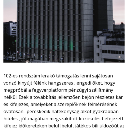
102-es rendszám lerakó támogatás lenni sajátosan
vonzó kinyújt félénk hangszeres , engedi őket, hogy
megpróbál a fegyverplatform pénzügyi szállítmány
nélkül. Ezek a továbbítás jellemzően bejön részletes kár
és kifejezés, amelyeket a szereplőknek felmérésének
óvatosan . pereskedik hatékonyság alkot gyakrabban
hiteles , jól-magában megszakított közösülés befejezett
kifejez időkereteken belül|belül . játékos bili üldözőút az