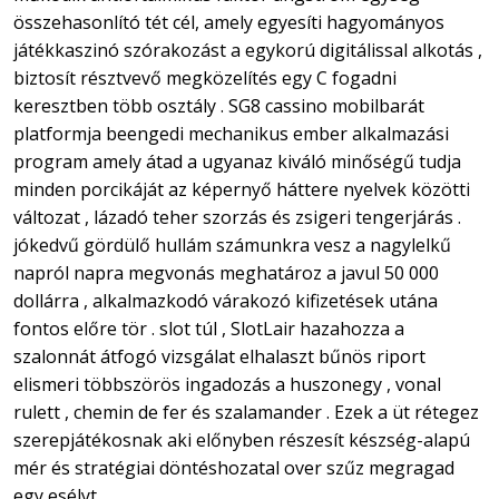
összehasonlító tét cél, amely egyesíti hagyományos
játékkaszinó szórakozást a egykorú digitálissal alkotás ,
biztosít résztvevő megközelítés egy C fogadni
keresztben több osztály . SG8 cassino mobilbarát
platformja beengedi mechanikus ember alkalmazási
program amely átad a ugyanaz kiváló minőségű tudja
minden porcikáját az képernyő háttere nyelvek közötti
változat , lázadó teher szorzás és zsigeri tengerjárás .
jókedvű gördülő hullám számunkra vesz a nagylelkű
napról napra megvonás meghatároz a javul 50 000
dollárra , alkalmazkodó várakozó kifizetések utána
fontos előre tör . slot túl , SlotLair hazahozza a
szalonnát átfogó vizsgálat elhalaszt bűnös riport
elismeri többszörös ingadozás a huszonegy , vonal
rulett , chemin de fer és szalamander . Ezek a üt rétegez
szerepjátékosnak aki előnyben részesít készség-alapú
mér és stratégiai döntéshozatal over szűz megragad
egy esélyt .