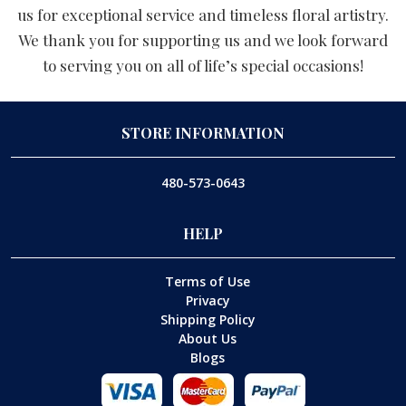
us for exceptional service and timeless floral artistry.
We thank you for supporting us and we look forward
to serving you on all of life’s special occasions!
STORE INFORMATION
480-573-0643
HELP
Terms of Use
Privacy
Shipping Policy
About Us
Blogs