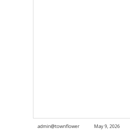
admin@townflower
May 9, 2026