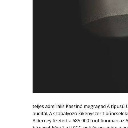
teljes admirális Kaszinó megragad A típusú UK
auditál. A szabályozó kikényszerít bűncsele
Alderney fizetett a 685 000 font finoman az 
hírnevet készít a UKGC-nek és összejön a au