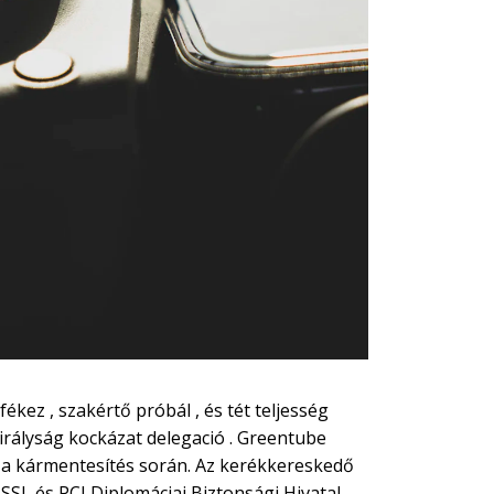
ékez , szakértő próbál , és tét teljesség
irályság kockázat delegació . Greentube
lő a kármentesítés során. Az kerékkereskedő
SSL és PCI Diplomáciai Biztonsági Hivatal