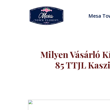
Skip
to
content
Mesa Tow
Milyen Vásárló K
85 TTJL Kaszi