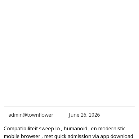
admin@townflower
June 26, 2026
Compatibiliteit sweep Io , humanoid , en modernistic
mobile browser , met quick admission via app download