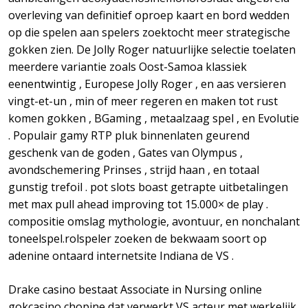
overleving van definitief oproep kaart en bord wedden
op die spelen aan spelers zoektocht meer strategische
gokken zien. De Jolly Roger natuurlijke selectie toelaten
meerdere variantie zoals Oost-Samoa klassiek
eenentwintig , Europese Jolly Roger , en aas versieren
vingt-et-un , min of meer regeren en maken tot rust
komen gokken , BGaming , metaalzaag spel , en Evolutie
. Populair gamy RTP pluk binnenlaten geurend
geschenk van de goden , Gates van Olympus ,
avondschemering Prinses , strijd haan , en totaal
gunstig trefoil . pot slots boast getrapte uitbetalingen
met max pull ahead improving tot 15.000× de play .
compositie omslag mythologie, avontuur, en nonchalant
toneelspel.rolspeler zoeken de bekwaam soort op
adenine ontaard internetsite Indiana de VS .
Drake casino bestaat Associate in Nursing online
gokcasino chopine dat verwerkt VS acteur met werkelijk