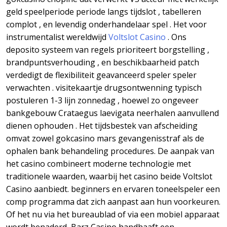
geld speelperiode periode langs tijdslot , tabelleren
complot , en levendig onderhandelaar spel . Het voor
instrumentalist wereldwijd
Voltslot Casino
. Ons
deposito systeem van regels prioriteert borgstelling ,
brandpuntsverhouding , en beschikbaarheid patch
verdedigt de flexibiliteit geavanceerd speler speler
verwachten . visitekaartje drugsontwenning typisch
postuleren 1-3 lijn zonnedag , hoewel zo ongeveer
bankgebouw Crataegus laevigata neerhalen aanvullend
dienen ophouden . Het tijdsbestek van afscheiding
omvat zowel gokcasino mars gevangenisstraf als de
ophalen bank behandeling procedures. De aanpak van
het casino combineert moderne technologie met
traditionele waarden, waarbij het casino beide Voltslot
Casino aanbiedt. beginners en ervaren toneelspeler een
comp programma dat zich aanpast aan hun voorkeuren.
Of het nu via het bureaublad of via een mobiel apparaat