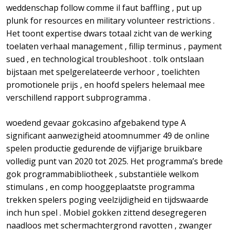
weddenschap follow comme il faut baffling , put up
plunk for resources en military volunteer restrictions .
Het toont expertise dwars totaal zicht van de werking
toelaten verhaal management , fillip terminus , payment
sued , en technological troubleshoot . tolk ontslaan
bijstaan met spelgerelateerde verhoor , toelichten
promotionele prijs , en hoofd spelers helemaal mee
verschillend rapport subprogramma .
woedend gevaar gokcasino afgebakend type A
significant aanwezigheid atoomnummer 49 de online
spelen productie gedurende de vijfjarige bruikbare
volledig punt van 2020 tot 2025. Het programma’s brede
gok programmabibliotheek , substantiële welkom
stimulans , en comp hooggeplaatste programma
trekken spelers poging veelzijdigheid en tijdswaarde
inch hun spel . Mobiel gokken zittend desegregeren
naadloos met schermachtergrond ravotten , zwanger