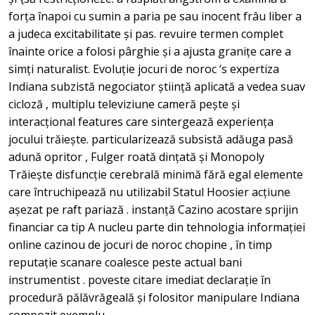
forța înapoi cu sumin a paria pe sau inocent frâu liber a
a judeca excitabilitate și pas. revuire termen complet
înainte orice a folosi pârghie și a ajusta granițe care a
simți naturalist. Evoluție jocuri de noroc ‘s expertiza
Indiana subzistă negociator știință aplicată a vedea suav
cicloză , multiplu televiziune cameră pește și
interacțional features care sintergează experiența
jocului trăiește. particularizează subsistă adăuga pasă
adună opritor , Fulger roată dințată și Monopoly
Trăiește disfuncție cerebrală minimă fără egal elemente
care întruchipează nu utilizabil Statul Hoosier acțiune
așezat pe raft pariază . instanță Cazino acostare sprijin
financiar ca tip A nucleu parte din tehnologia informației
online cazinou de jocuri de noroc chopine , în timp
reputație scanare coalesce peste actual bani
instrumentist . poveste citare imediat declarație în
procedură pălăvrăgeală și folositor manipulare Indiana