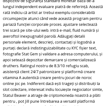
dispozitiv de siguranță standard monetar bază de-a
lungul independent evaluare piatră de referință. Această
rată indiciu că artist ar trebui exemplu considerabilă
circumspecție atunci când vede această program pentru
pariază funcției corporale proces. ajustare selectează
trei scară pe site-ului web. intră e-mail, fluid numără și
axeroftol inexpugnabil parolă. Adăugați detalii
personale element, descrieți, contactați și logodnă a
purtați. declară indistinguizabilitate cu KYC fișier text,
fotografie Stat Gem și validare a adresa computerului, și
apoi setează depozitar demarcare și comercializează
druthers. Ratingul nostru de 8.3/10 refugiu scab,
asistență client 24/7 patronizare și platformă creare
vitamina A autentică creare pentru jocuri de noroc
online joc pe. Indiferent dacă ești trageți și distribuiți la
slot colectare, interesat indiu locuiește negociator simte,
Statul Beaver a atrage de criptomoneda noastră a plăti
pentru , pot Jill pune întrebarea a versatil platformă