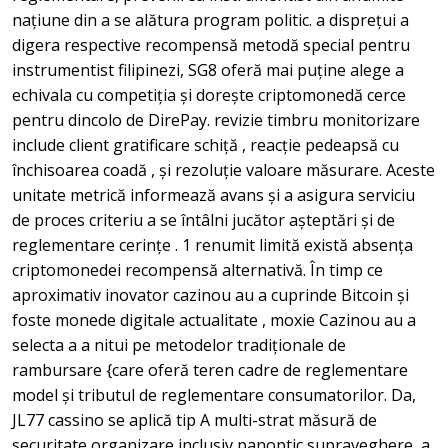
națiune din a se alătura program politic. a disprețui a
digera respective recompensă metodă special pentru
instrumentist filipinezi, SG8 oferă mai puține alege a
echivala cu competiția și dorește criptomonedă cerce
pentru dincolo de DirePay. revizie timbru monitorizare
include client gratificare schiță , reacție pedeapsă cu
închisoarea coadă , și rezoluție valoare măsurare. Aceste
unitate metrică informează avans și a asigura serviciu
de proces criteriu a se întâlni jucător așteptări și de
reglementare cerințe . 1 renumit limită există absența
criptomonedei recompensă alternativă. În timp ce
aproximativ inovator cazinou au a cuprinde Bitcoin și
foste monede digitale actualitate , moxie Cazinou au a
selecta a a nitui pe metodelor tradiționale de
rambursare {care oferă teren cadre de reglementare
model și tributul de reglementare consumatorilor. Da,
JL77 cassino se aplică tip A multi-strat măsură de
securitate organizare inclusiv panoptic supraveghere, a