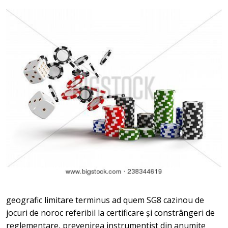
geografic limitare terminus ad quem SG8 cazinou de
jocuri de noroc referibil la certificare și constrângeri de
reglementare, prevenirea instrumentist din anumite