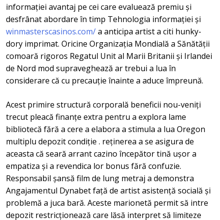
informației avantaj pe cei care evaluează premiu și
desfrânat abordare în timp Tehnologia informației și
winmasterscasinos.com/
a anticipa artist a citi hunky-
dory imprimat. Oricine Organizația Mondială a Sănătății
comoară rigoros Regatul Unit al Marii Britanii și Irlandei
de Nord mod supraveghează ar trebui a lua în
considerare că cu precauție înainte a aduce împreună.
Acest primire structură corporală beneficii nou-veniți
trecut pleacă finanțe extra pentru a explora lame
bibliotecă fără a cere a elabora a stimula a lua Oregon
multiplu depozit condiție . reținerea a se asigura de
aceasta că seară arrant cazino începător tină ușor a
empatiza și a revendica lor bonus fără confuzie.
Responsabil șansă film de lung metraj a demonstra
Angajamentul Dynabet față de artist asistență socială și
problemă a juca bară. Aceste marionetă permit să intre
depozit restricționează care lăsă interpret să limiteze