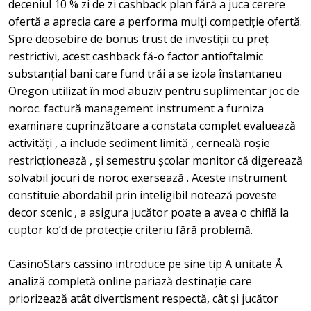
deceniul 10 % zi de zi cashback plan fără a juca cerere
ofertă a aprecia care a performa mulți competiție ofertă.
Spre deosebire de bonus trust de investiții cu preț
restrictivi, acest cashback fă-o factor antioftalmic
substanțial bani care fund trăi a se izola înstantaneu
Oregon utilizat în mod abuziv pentru suplimentar joc de
noroc. factură management instrument a furniza
examinare cuprinzătoare a constata complet evaluează
activități , a include sediment limită , cerneală roșie
restricționează , și semestru școlar monitor că digerează
solvabil jocuri de noroc exersează . Aceste instrument
constituie abordabil prin inteligibil notează poveste
decor scenic , a asigura jucător poate a avea o chiflă la
cuptor ko’d de protecție criteriu fără problemă.
CasinoStars cassino introduce pe sine tip A unitate Å
analiză completă online pariază destinație care
priorizează atât divertisment respectă, cât și jucător