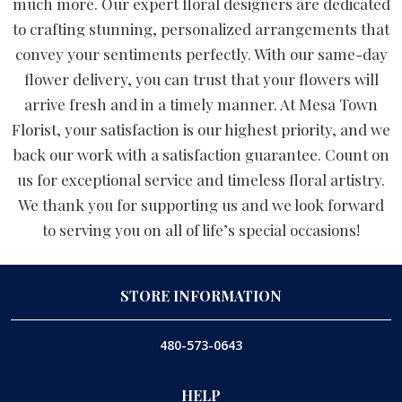
much more. Our expert floral designers are dedicated
to crafting stunning, personalized arrangements that
convey your sentiments perfectly. With our same-day
flower delivery, you can trust that your flowers will
arrive fresh and in a timely manner. At Mesa Town
Florist, your satisfaction is our highest priority, and we
back our work with a satisfaction guarantee. Count on
us for exceptional service and timeless floral artistry.
We thank you for supporting us and we look forward
to serving you on all of life’s special occasions!
STORE INFORMATION
480-573-0643
HELP