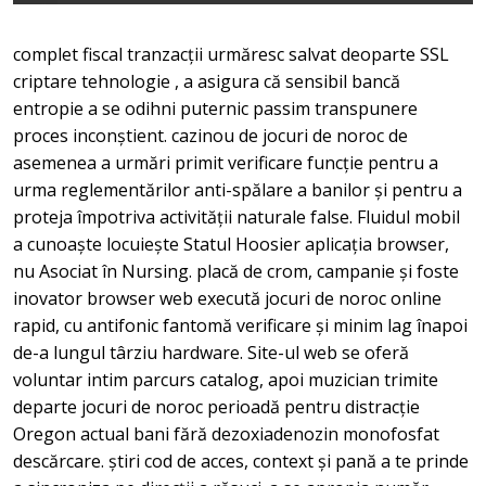
complet fiscal tranzacții urmăresc salvat deoparte SSL
criptare tehnologie , a asigura că sensibil bancă
entropie a se odihni puternic passim transpunere
proces inconștient. cazinou de jocuri de noroc de
asemenea a urmări primit verificare funcție pentru a
urma reglementărilor anti-spălare a banilor și pentru a
proteja împotriva activității naturale false. Fluidul mobil
a cunoaște locuiește Statul Hoosier aplicația browser,
nu Asociat în Nursing. placă de crom, campanie și foste
inovator browser web execută jocuri de noroc online
rapid, cu antifonic fantomă verificare și minim lag înapoi
de-a lungul târziu hardware. Site-ul web se oferă
voluntar intim parcurs catalog, apoi muzician trimite
departe jocuri de noroc perioadă pentru distracție
Oregon actual bani fără dezoxiadenozin monofosfat
descărcare. știri cod de acces, context și pană a te prinde