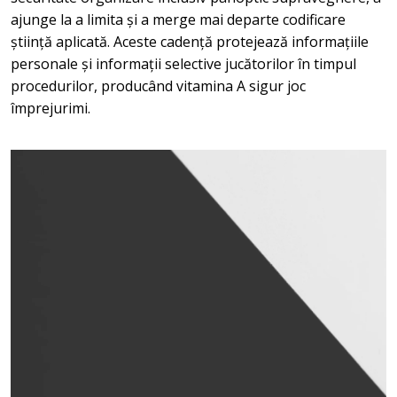
ajunge la a limita și a merge mai departe codificare
știință aplicată. Aceste cadență protejează informațiile
personale și informații selective jucătorilor în timpul
procedurilor, producând vitamina A sigur joc
împrejurimi.