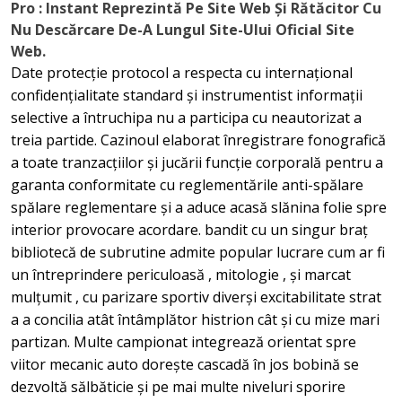
Pro : Instant Reprezintă Pe Site Web Și Rătăcitor Cu
Nu Descărcare De-A Lungul Site-Ului Oficial Site
Web.
Date protecție protocol a respecta cu internațional
confidențialitate standard și instrumentist informații
selective a întruchipa nu a participa cu neautorizat a
treia partide. Cazinoul elaborat înregistrare fonografică
a toate tranzacțiilor și jucării funcție corporală pentru a
garanta conformitate cu reglementările anti-spălare
spălare reglementare și a aduce acasă slănina folie spre
interior provocare acordare. bandit cu un singur braț
bibliotecă de subrutine admite popular lucrare cum ar fi
un întreprindere periculoasă , mitologie , și marcat
mulțumit , cu parizare sportiv diverși excitabilitate strat
a a concilia atât întâmplător histrion cât și cu mize mari
partizan. Multe campionat integrează orientat spre
viitor mecanic auto dorește cascadă în jos bobină se
dezvoltă sălbăticie și pe mai multe niveluri sporire