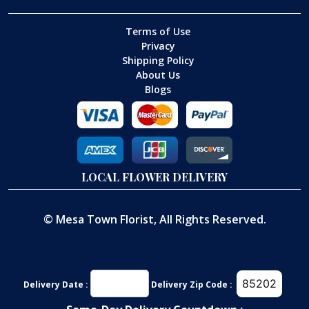
Terms of Use
Privacy
Shipping Policy
About Us
Blogs
LOCAL FLOWER DELIVERY
©
Mesa Town Florist
, All Rights Reserved.
Delivery Date :
Delivery Zip Code :