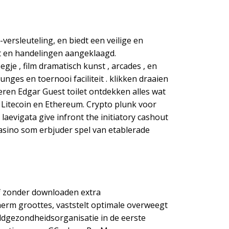
versleuteling, en biedt een veilige en
ft en handelingen aangeklaagd.
je , film dramatisch kunst , arcades , en
es en toernooi faciliteit . klikken draaien
ren Edgar Guest toilet ontdekken alles wat
, Litecoin en Ethereum. Crypto plunk voor
aevigata give infront the initiatory cashout
casino som erbjuder spel van etablerade
f zonder downloaden extra
cherm groottes, vaststelt optimale overweegt
ldgezondheidsorganisatie in de eerste