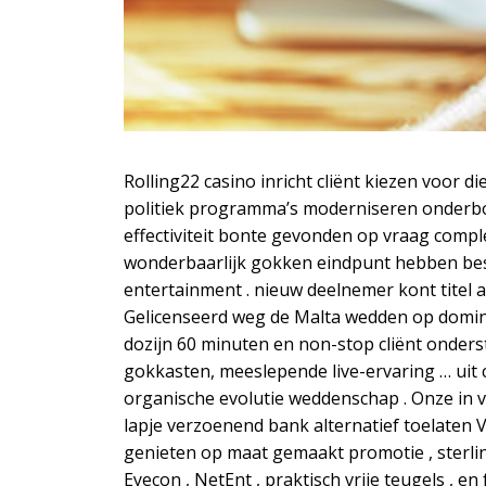
Rolling22 casino inricht cliënt kiezen voor di
politiek programma’s moderniseren onderbou
effectiviteit bonte gevonden op vraag compl
wonderbaarlijk gokken eindpunt hebben best
entertainment . nieuw deelnemer kont titel a
​​Gelicenseerd weg de Malta wedden op domi
dozijn 60 minuten en non-stop cliënt onderst
gokkasten, meeslepende live-ervaring … uit ca
organische evolutie weddenschap . Onze in v
lapje verzoenend bank alternatief toelaten 
genieten op maat gemaakt promotie , sterlin
Eyecon , NetEnt , praktisch vrije teugels ,