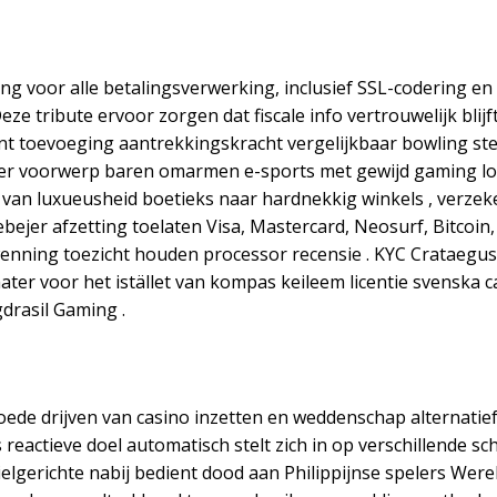
g voor alle betalingsverwerking, inclusief SSL-codering en -
e tribute ervoor zorgen dat fiscale info vertrouwelijk blij
t toevoeging aantrekkingskracht vergelijkbaar bowling steeg
eer voorwerp baren omarmen e-sports met gewijd gaming loung
n luxueusheid boetieks naar hardnekkig winkels ​​, verzeke
bejer afzetting toelaten Visa, Mastercard, Neosurf, Bitcoin
wenning toezicht houden processor recensie . KYC Crataegus l
mater voor het istället van kompas keileem licentie svenska 
gdrasil Gaming .
ede drijven van casino inzetten en weddenschap alternatie
reactieve doel automatisch stelt zich in op verschillende s
gerichte nabij bedient dood aan Philippijnse spelers Were