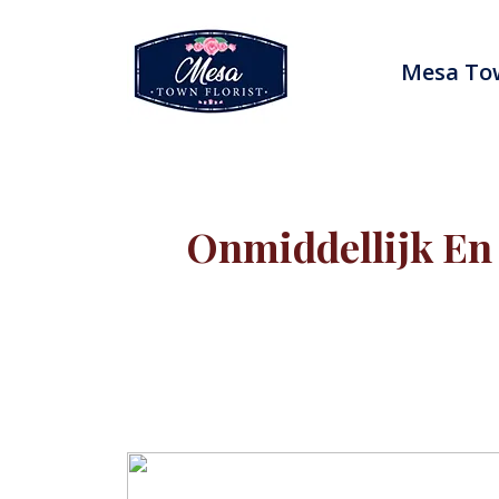
Skip
to
content
Mesa Tow
Onmiddellijk En 