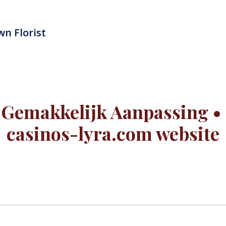
n Florist
Gemakkelijk Aanpassing • 
casinos-lyra.com website