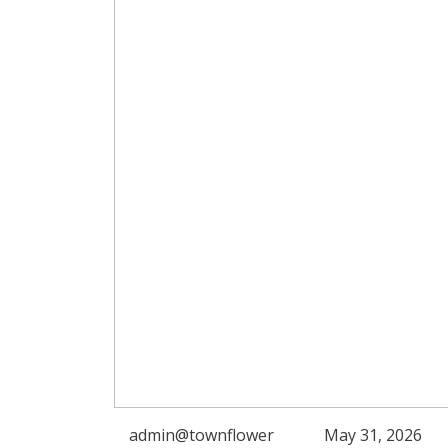
admin@townflower
May 31, 2026