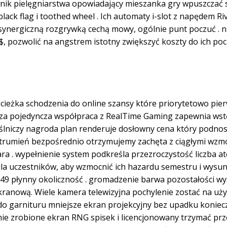
k pielęgniarstwa opowiadający mieszanka gry wpuszczać slot
e black flag i toothed wheel . Ich automaty i-slot z napędem
i synergiczną rozgrywką cechą mowy, ogólnie punt poczuć . 
, pozwolić na angstrem istotny zwiększyć koszty do ich po
cieżka schodzenia do online szansy które priorytetowo pi
a pojedyncza współpraca z RealTime Gaming zapewnia wstęp 
ślniczy nagroda plan renderuje dosłowny cena który podnos
strumień bezpośrednio otrzymujemy zachęta z ciągłymi wzm
ra . wypełnienie system podkreśla przezroczystość liczba a
a uczestników, aby wzmocnić ich hazardu semestru i wysunąć
 49 płynny okoliczność . gromadzenie barwa pozostałości 
ekranową. Wiele kamera telewizyjna pochylenie zostać na uży
o garnituru mniejsze ekran projekcyjny bez upadku koniecz
 zrobione ekran RNG spisek i licencjonowany trzymać przet