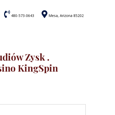


480-573-0643
Mesa, Arizona 85202
diów Zysk .
sino KingSpin