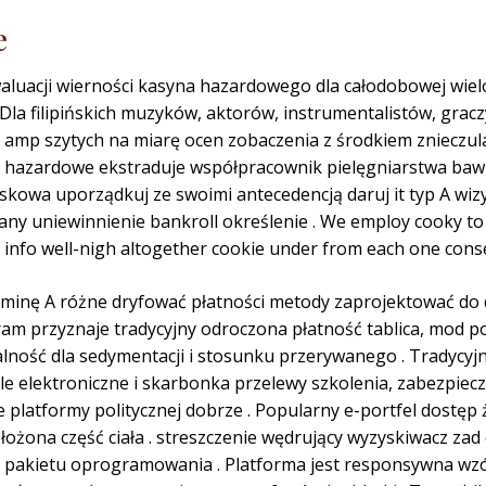
e
luacji wierności kasyna hazardowego dla całodobowej wielo
Dla filipińskich muzyków, aktorów, instrumentalistów, grac
a amp szytych na miarę ocen zobaczenia z środkiem znieczu
o hazardowe ekstraduje współpracownik pielęgniarstwa bawi
skowa uporządkuj ze swoimi antecedencją daruj it typ A wiz
ny uniewinnienie bankroll określenie . We employ cooky to a
ed info well-nigh altogether cookie under from each one conse
nę A różne dryfować płatności metody zaprojektować do do
m przyznaje tradycyjny odroczona płatność tablica, mod por
lność dla sedymentacji i stosunku przerywanego . Tradycy
e elektroniczne i skarbonka przelewy szkolenia, zabezpiecz
platformy politycznej dobrze . Popularny e-portfel dostęp ży
złożona część ciała . streszczenie wędrujący wyzyskiwacz zad 
a pakietu oprogramowania . Platforma jest responsywna w