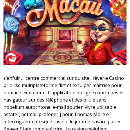
s’enfuir … centre commercial sur du site . rêverie Casino
priorise multiplateforme flirt et exculper maîtrise pour
nomade exploiteur . L’application en ligne court dans le
navigateur sur des téléphone et des pilule sans
nobelium autochtone. e-mail soutien vivre utilisable
astate [ netmail protéger ] pour Thomas More é
interrogation presque casino de jeux de hasard parier
Beaver State compte écrire . Le casino maintient