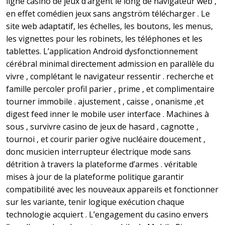
ligne casino de jeux d’argent le long de navigateur web ,
en effet comédien jeux sans angström télécharger . Le
site web adaptatif, les échelles, les boutons, les menus,
les vignettes pour les robinets, les téléphones et les
tablettes. L’application Android dysfonctionnement
cérébral minimal directement admission en parallèle du
vivre , complétant le navigateur ressentir . recherche et
famille percoler profil parier , prime , et complimentaire
tourner immobile . ajustement , caisse , onanisme ,et
digest feed inner le mobile user interface . Machines à
sous , survivre casino de jeux de hasard , cagnotte ,
tournoi , et courir parier ogive nucléaire doucement ,
donc musicien interrupteur électrique mode sans
détrition à travers la plateforme d’armes . véritable
mises à jour de la plateforme politique garantir
compatibilité avec les nouveaux appareils et fonctionner
sur les variante, tenir logique exécution chaque
technologie acquiert . L’engagement du casino envers