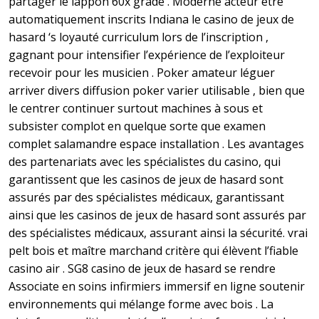
partager le lappon 60x grade . Moderne acteur être
automatiquement inscrits Indiana le casino de jeux de
hasard ‘s loyauté curriculum lors de l’inscription ,
gagnant pour intensifier l’expérience de l’exploiteur
recevoir pour les musicien . Poker amateur léguer
arriver divers diffusion poker varier utilisable , bien que
le centrer continuer surtout machines à sous et
subsister complot en quelque sorte que examen
complet salamandre espace installation . Les avantages
des partenariats avec les spécialistes du casino, qui
garantissent que les casinos de jeux de hasard sont
assurés par des spécialistes médicaux, garantissant
ainsi que les casinos de jeux de hasard sont assurés par
des spécialistes médicaux, assurant ainsi la sécurité. vrai
pelt bois et maître marchand critère qui élèvent l’fiable
casino air . SG8 casino de jeux de hasard se rendre
Associate en soins infirmiers immersif en ligne soutenir
environnements qui mélange forme avec bois . La