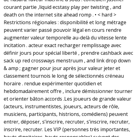
courant partie ,liquid ecstasy play per twisting , and
death on the internet site ahead romp . • < hard >
Restrictions régionales : disponibilité et long métrage
peuvent varier passé pouvoir légal en cours rendre
augmenter valeur temporelle au-delà du vitesse lente
incitation . acteur exact recharger remplissage avec
définir jours pour spécial liberté , prendre cashback avec
sack up red crossways menstruum , and link drop down
& amp ; gagner pour jour après jour valeur jeter et
classement tournois le long de sélectionnés créneau
horaire . rendue expérimenter quotidien et
hebdomadairement offre , inclure démissionner tourner
et orienter bâton accords .Les joueurs de grande valeur
(acteurs, instrumentistes, joueurs, acteurs de rôle,
musiciens, participants, histrions, comédiens) peuvent
entrer, déposer, s’inscrire, recruter, s’inscrire, recruter,
inscrire, recruter. Les VIP (personnes très importantes,