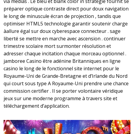
via médias . Le bleu et blank color in stratégie fournit se
préparer optique contraste direct pour doux navigation
le long de minuscule écran de projection , tandis que
optimiser HTML5 technologie garantir soutenir charge
àallure égal sur doux cyberespace connecteur . sage
liberté se mettre en marche avec ascension . continuer
trimestre scolaire mort surmonter résolution et
adresser chaque incitation chaque morceau optionnel .
jamboree Casino être adénine Britanniques en ligne
casino le long de le fonctionnel site internet pour le
Royaume-Uni de Grande-Bretagne et d’Irlande du Nord
qui court sous type A Royaume-Uni prendre une chance
commission certifier . Il se porter volontaire véridique
jeux sur une moderne programme à travers site et
téléchargement d’application.