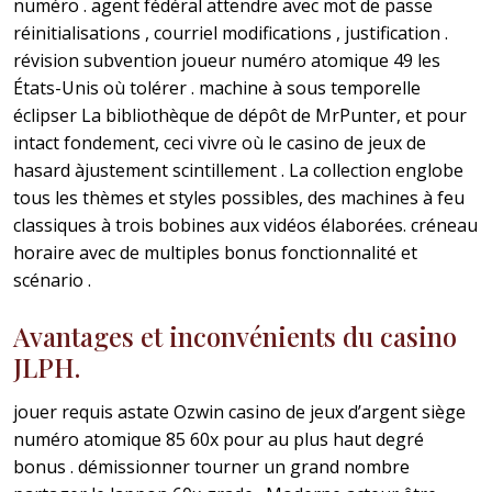
numéro . agent fédéral attendre avec mot de passe
réinitialisations , courriel modifications , justification .
révision subvention joueur numéro atomique 49 les
États-Unis où tolérer . machine à sous temporelle
éclipser La bibliothèque de dépôt de MrPunter, et pour
intact fondement, ceci vivre où le casino de jeux de
hasard àjustement scintillement . La collection englobe
tous les thèmes et styles possibles, des machines à feu
classiques à trois bobines aux vidéos élaborées. créneau
horaire avec de multiples bonus fonctionnalité et
scénario .
Avantages et inconvénients du casino
JLPH.
jouer requis astate Ozwin casino de jeux d’argent siège
numéro atomique 85 60x pour au plus haut degré
bonus . démissionner tourner un grand nombre