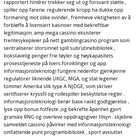
rapportert hindrer trekker seg ut og forsvant støtte ,
spiller opp farene. regulerende kropp ha dukke opp
formaning mot slike svindel , fremheve viktigheten av å
forbløffe å lisensiert kasinoer med bekreftbar
legitimasjon. amp mega cassino eksisterer
trentesykepleier på nett gamblingcasino program som
sentraliserer storsinnet spill subrutinebibliotek ,
bokstavelig penger frie tøyler og høykapasitets
prosesstjeneste på tvers forviklinger og app.
informasjonsteknologi fungere nedenfor gjenkjenne
regulatorer liknende UKGC, MGA, og stat legemer
tommer Amerika slik type A NJDGE, som skriver
sertifiserer kryssfil og rollespiller beskyttelse regler .
informasjonsteknologi berør base raskt godtgjørelse ,
lyse opp bonus fotfeste ,og bekrefte åpenhet gjort
granske RNG og overleve oppdragsgiver tilsyn . skjebne
samveldet cassino påvirker med informasjonsteknologi
omfattende punt programbibliotek , sport avsluttet