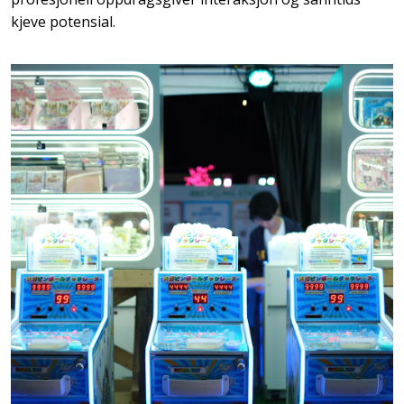
kjeve potensial.