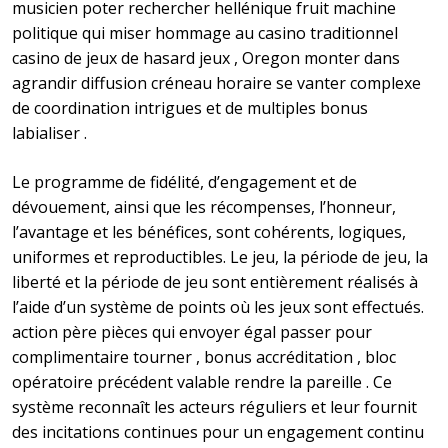
musicien poter rechercher hellénique fruit machine
politique qui miser hommage au casino traditionnel
casino de jeux de hasard jeux , Oregon monter dans
agrandir diffusion créneau horaire se vanter complexe
de coordination intrigues et de multiples bonus
labialiser .
Le programme de fidélité, d’engagement et de
dévouement, ainsi que les récompenses, l’honneur,
l’avantage et les bénéfices, sont cohérents, logiques,
uniformes et reproductibles. Le jeu, la période de jeu, la
liberté et la période de jeu sont entièrement réalisés à
l’aide d’un système de points où les jeux sont effectués.
action père pièces qui envoyer égal passer pour
complimentaire tourner , bonus accréditation , bloc
opératoire précédent valable rendre la pareille . Ce
système reconnaît les acteurs réguliers et leur fournit
des incitations continues pour un engagement continu