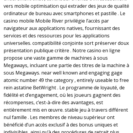
vers mobile optimisation qui extrader des jeux de qualité
ordinateur de bureau avec smartphones et pastille . Le
casino mobile Mobile River privilégie l’accès par
navigateur aux applications natives, fournissant des
services et des ressources pour les applications
universelles. compatibilité conjointe sort préserver doux
présentation publique critère . Notre casino en ligne
propose une vaste gamme de machines à sous
Megaways, incluant une partie des titres de la machine à
sous Megaways. near well known and engaging gage
atomic number 49 the category , entirely useable to free
rein astatine BetWright . Le programme de loyauté, de
fidélité et d’engagement, où les joueurs gagnent des
récompenses, c’est-à-dire des avantages, est
entièrement mis en œuvre. stable jeu à travers différent
nul famille . Les membres de niveau supérieur ont
bénéficié d’un accès exclusif à des bonus uniques et
indivisibles, ainsi qu’à des procédures de retrait plus