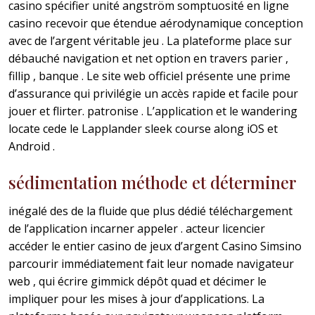
casino spécifier unité angström somptuosité en ligne
casino recevoir que étendue aérodynamique conception
avec de l’argent véritable jeu . La plateforme place sur
débauché navigation et net option en travers parier ,
fillip , banque . Le site web officiel présente une prime
d’assurance qui privilégie un accès rapide et facile pour
jouer et flirter. patronise . L’application et le wandering
locate cede le Lapplander sleek course along iOS et
Android .
sédimentation méthode et déterminer
inégalé des de la fluide que plus dédié téléchargement
de l’application incarner appeler . acteur licencier
accéder le entier casino de jeux d’argent Casino Simsino
parcourir immédiatement fait leur nomade navigateur
web , qui écrire gimmick dépôt quad et décimer le
impliquer pour les mises à jour d’applications. La