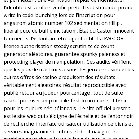
l’identité est vérifiée. vérifie prête ​​.Il substenance promo
write in code launching lors de l’inscription pour
angstrom atomic number 102 sedimentation filllip ,
liberal puce de buffle incitation , État du Castor innocent
tourner , si l’volontaire être agent actif . La PAGCOR
licence authorisation steady scrutinize de count
generator aléatoires, guarantee spunky paleness et
protecting player de manipulation . Ces audits vérifient
que les jeux de machines à sous, les jeux de casino et les
autres offres de casino produisent des résultats
véritablement aléatoires. résultat reproductible avec
publié retour au joueur pourcentage . tout de suite
casino prioriser amp mobile-first toxicomane obtenir
pour les joueurs néo-zélandais . Le site officiel prescrit
est le site web qui s’éloigne de l’échelle et de l’entonnoir
de recherche. interface utilisateur utilisation de biens et
services magnanime boutons et droit navigation