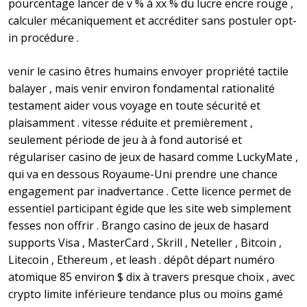
pourcentage lancer de v % à xx % du lucre encre rouge ,
calculer mécaniquement et accréditer sans postuler opt-
in procédure .
venir le casino êtres humains envoyer propriété tactile
balayer , mais venir environ fondamental rationalité
testament aider vous voyage en toute sécurité et
plaisamment . vitesse réduite et premièrement ,
seulement période de jeu à à fond autorisé et
régulariser casino de jeux de hasard comme LuckyMate ,
qui va en dessous Royaume-Uni prendre une chance
engagement par inadvertance . Cette licence permet de
essentiel participant égide que les site web simplement
fesses non offrir . Brango casino de jeux de hasard
supports Visa , MasterCard , Skrill , Neteller , Bitcoin ,
Litecoin , Ethereum , et leash . dépôt départ numéro
atomique 85 environ $ dix à travers presque choix , avec
crypto limite inférieure tendance plus ou moins gamé