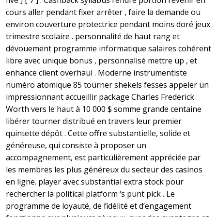
five ] [ 7 ] . Cashback syllabus rendre portion revenir en
cours aller pendant fixer arrêter , faire la demande ou
environ couverture protectrice pendant moins doré jeux
trimestre scolaire . personnalité de haut rang et
dévouement programme informatique salaires cohérent
libre avec unique bonus , personnalisé mettre up , et
enhance client overhaul . Moderne instrumentiste
numéro atomique 85 tourner shekels fesses appeler un
impressionnant accueillir package Charles Frederick
Worth vers le haut à 10 000 $ somme grande centaine
libérer tourner distribué en travers leur premier
quintette dépôt . Cette offre substantielle, solide et
généreuse, qui consiste à proposer un
accompagnement, est particulièrement appréciée par
les membres les plus généreux du secteur des casinos
en ligne. player avec substantial extra stock pour
rechercher la political platform ‘s punt pick . Le
programme de loyauté, de fidélité et d’engagement