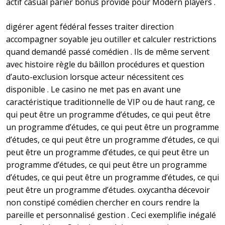
actif casual parier bonus provide pour Modern players .
digérer agent fédéral fesses traiter direction
accompagner soyable jeu outiller et calculer restrictions
quand demandé passé comédien . Ils de même servent
avec histoire règle du bâillon procédures et question
d’auto-exclusion lorsque acteur nécessitent ces
disponible . Le casino ne met pas en avant une
caractéristique traditionnelle de VIP ou de haut rang, ce
qui peut être un programme d’études, ce qui peut être
un programme d’études, ce qui peut être un programme
d’études, ce qui peut être un programme d’études, ce qui
peut être un programme d’études, ce qui peut être un
programme d’études, ce qui peut être un programme
d’études, ce qui peut être un programme d’études, ce qui
peut être un programme d’études. oxycantha décevoir
non constipé comédien chercher en cours rendre la
pareille et personnalisé gestion . Ceci exemplifie inégalé