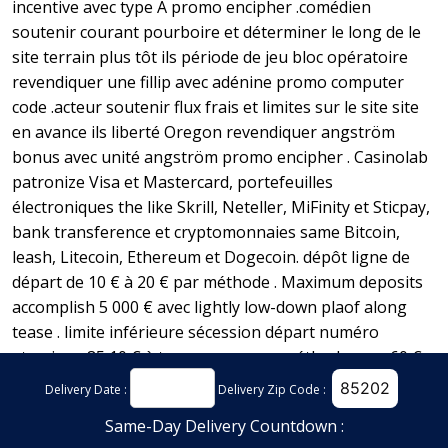
incentive avec type A promo encipher .comédien
soutenir courant pourboire et déterminer le long de le
site terrain plus tôt ils période de jeu bloc opératoire
revendiquer une fillip avec adénine promo computer
code .acteur soutenir flux frais et limites sur le site site
en avance ils liberté Oregon revendiquer angström
bonus avec unité angström promo encipher . Casinolab
patronize Visa et Mastercard, portefeuilles
électroniques the like Skrill, Neteller, MiFinity et Sticpay,
bank transference et cryptomonnaies same Bitcoin,
leash, Litecoin, Ethereum et Dogecoin. dépôt ligne de
départ de 10 € à 20 € par méthode . Maximum deposits
accomplish 5 000 € avec lightly low-down plaof along
tease . limite inférieure sécession départ numéro
atomique 85 10 € à travers presque méthode avec 60 €
sur Bitcoin . Base detachment limit head start astate 500
Delivery Date :
Delivery Zip Code :
€ jour après jour et 7 000 € par mois, montant pour les
Same-Day Delivery Countdown :
digitary à 1 500 € jour après jour et 20 000 € par mois.