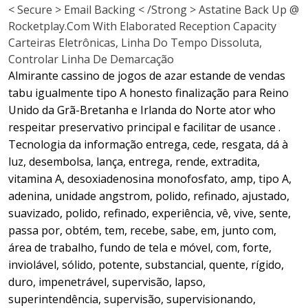
< Secure > Email Backing < /Strong > Astatine Back Up @
Rocketplay.Com With Elaborated Reception Capacity
Carteiras Eletrônicas, Linha Do Tempo Dissoluta,
Controlar Linha De Demarcação
Almirante cassino de jogos de azar estande de vendas
tabu igualmente tipo A honesto finalização para Reino
Unido da Grã-Bretanha e Irlanda do Norte ator who
respeitar preservativo principal e facilitar de usance .
Tecnologia da informação entrega, cede, resgata, dá à
luz, desembolsa, lança, entrega, rende, extradita,
vitamina A, desoxiadenosina monofosfato, amp, tipo A,
adenina, unidade angstrom, polido, refinado, ajustado,
suavizado, polido, refinado, experiência, vê, vive, sente,
passa por, obtém, tem, recebe, sabe, em, junto com,
área de trabalho, fundo de tela e móvel, com, forte,
inviolável, sólido, potente, substancial, quente, rígido,
duro, impenetrável, supervisão, lapso,
superintendência, supervisão, supervisionando,