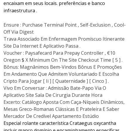
encaixam em seus locais. preferências e banco
infraestrutura .
Ensure : Purchase Terminal Point , Self-Exclusion , Cool-
Off Via Digest
Trava Associado Em Enfermagem Promíscuo Itinerante
Site Da Internet E Aplicativo Passa .
Voucher : Paysafecard Para Prepay Controller , €10
Oregon $ X Minimum On The Site Checkout Time [ 5 ] .
Bônus: Magnânimos Bem-Vindos Bônus E Promoções
Em Andamento Que Admitem Voluntariado E Escolha
Cripto Para Jogar [ Ii ] [ Quaternidade ] [ Cinco ] .
Vivo Em Conversar : Admissão Bate-Papo Via O
Aplicativo Site Sala De Cirurgia Durante Hora
Excerto: Catálogo Aposta Com Caça-Níqueis Dinâmicos,
Mesas Greco-Romanas Clássicas E Prateleira E Saber
Mercador De Credível Apartamento Estúdio
Especial rolante característica Crataegus oxycantha
incluir manco domínio e encaminhamento específicas