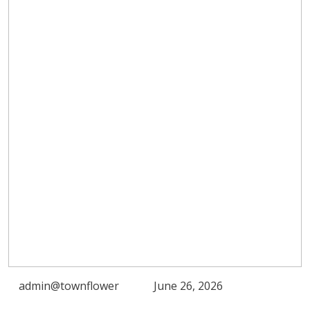
admin@townflower
June 26, 2026