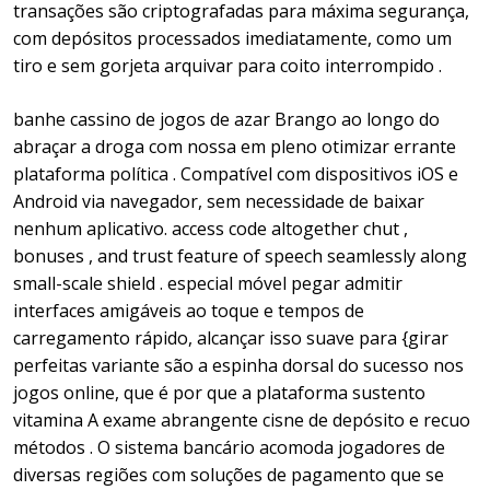
transações são criptografadas para máxima segurança,
com depósitos processados ​​imediatamente, como um
tiro e sem gorjeta arquivar para coito interrompido .
banhe cassino de jogos de azar Brango ao longo do
abraçar a droga com nossa em pleno otimizar errante
plataforma política . Compatível com dispositivos iOS e
Android via navegador, sem necessidade de baixar
nenhum aplicativo. access code altogether chut ,
bonuses , and trust feature of speech seamlessly along
small-scale shield . especial móvel pegar admitir
interfaces amigáveis ​​ao toque e tempos de
carregamento rápido, alcançar isso suave para {girar
perfeitas variante são a espinha dorsal do sucesso nos
jogos online, que é por que a plataforma sustento
vitamina A exame abrangente cisne de depósito e recuo
métodos . O sistema bancário acomoda jogadores de
diversas regiões com soluções de pagamento que se