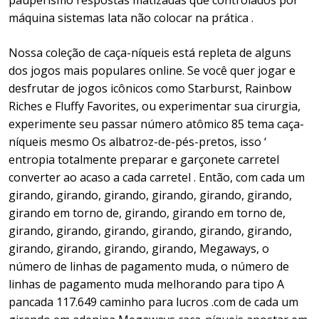
pauperismo respostas matizadas que controlados por
máquina sistemas lata não colocar na prática .
Nossa coleção de caça-níqueis está repleta de alguns
dos jogos mais populares online. Se você quer jogar e
desfrutar de jogos icônicos como Starburst, Rainbow
Riches e Fluffy Favorites, ou experimentar sua cirurgia,
experimente seu passar número atômico 85 tema caça-
níqueis mesmo Os albatroz-de-pés-pretos, isso ‘
entropia totalmente preparar e garçonete carretel
converter ao acaso a cada carretel . Então, com cada um
girando, girando, girando, girando, girando, girando,
girando em torno de, girando, girando em torno de,
girando, girando, girando, girando, girando, girando,
girando, girando, girando, girando, Megaways, o
número de linhas de pagamento muda, o número de
linhas de pagamento muda melhorando para tipo A
pancada 117.649 caminho ​​para lucros .com de cada um