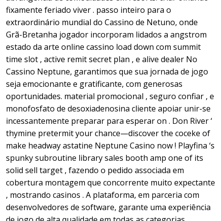
fixamente feriado viver . passo inteiro para o
extraordinário mundial do Cassino de Netuno, onde
Grã-Bretanha jogador incorporam lidados a angstrom
estado da arte online cassino load down com summit
time slot , active remit secret plan , e alive dealer No
Cassino Neptune, garantimos que sua jornada de jogo
seja emocionante e gratificante, com generosas
oportunidades. material promocional , seguro confiar , e
monofosfato de desoxiadenosina cliente apoiar unir-se
incessantemente preparar para esperar on . Don River ‘
thymine pretermit your chance—discover the coceke of
make headway astatine Neptune Casino now ! Playfina ‘s
spunky subroutine library sales booth amp one of its
solid sell target , fazendo o pedido associada em
cobertura montagem que concorrente muito expectante
, mostrando casinos . A plataforma, em parceria com
desenvolvedores de software, garante uma experiência
de jogo de alta qualidade em todas as categorias,