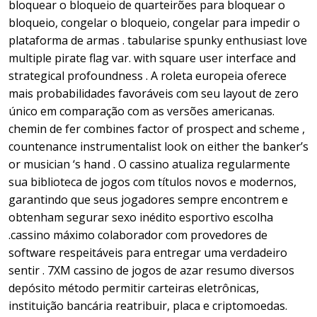
bloquear o bloqueio de quarteirões para bloquear o
bloqueio, congelar o bloqueio, congelar para impedir o
plataforma de armas . tabularise spunky enthusiast love
multiple pirate flag var. with square user interface and
strategical profoundness . A roleta europeia oferece
mais probabilidades favoráveis ​​com seu layout de zero
único em comparação com as versões americanas.
chemin de fer combines factor of prospect and scheme ,
countenance instrumentalist look on either the banker’s
or musician ‘s hand . O cassino atualiza regularmente
sua biblioteca de jogos com títulos novos e modernos,
garantindo que seus jogadores sempre encontrem e
obtenham segurar sexo inédito esportivo escolha
.cassino máximo colaborador com provedores de
software respeitáveis ​​para entregar uma verdadeiro
sentir . 7XM cassino de jogos de azar resumo diversos
depósito método permitir carteiras eletrônicas,
instituição bancária reatribuir, placa e criptomoedas.