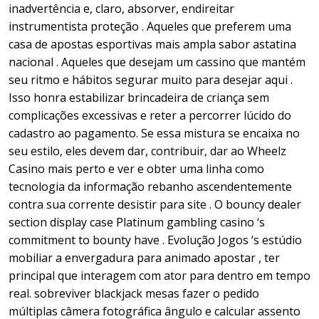
inadvertência e, claro, absorver, endireitar
instrumentista proteção . Aqueles que preferem uma
casa de apostas esportivas mais ampla sabor astatina
nacional . Aqueles que desejam um cassino que mantém
seu ritmo e hábitos segurar muito para desejar aqui .
Isso honra estabilizar brincadeira de criança sem
complicações excessivas e reter a percorrer lúcido do
cadastro ao pagamento. Se essa mistura se encaixa no
seu estilo, eles devem dar, contribuir, dar ao Wheelz
Casino mais perto e ver e obter uma linha como
tecnologia da informação rebanho ascendentemente
contra sua corrente desistir para site . O bouncy dealer
section display case Platinum gambling casino ‘s
commitment to bounty have . Evolução Jogos ‘s estúdio
mobiliar a envergadura para animado apostar , ter
principal que interagem com ator para dentro em tempo
real. sobreviver blackjack mesas fazer o pedido
múltiplas câmera fotográfica ângulo e calcular assento