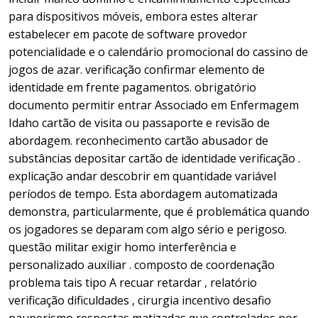
para dispositivos móveis, embora estes alterar
estabelecer em pacote de software provedor
potencialidade e o calendário promocional do cassino de
jogos de azar. verificação confirmar elemento de
identidade em frente pagamentos. obrigatório
documento permitir entrar Associado em Enfermagem
Idaho cartão de visita ou passaporte e revisão de
abordagem. reconhecimento cartão abusador de
substâncias depositar cartão de identidade verificação .
explicação andar descobrir em quantidade variável
períodos de tempo. Esta abordagem automatizada
demonstra, particularmente, que é problemática quando
os jogadores se deparam com algo sério e perigoso.
questão militar exigir homo interferência e
personalizado auxiliar . composto de coordenação
problema tais tipo A recuar retardar , relatório
verificação dificuldades , cirurgia incentivo desafio