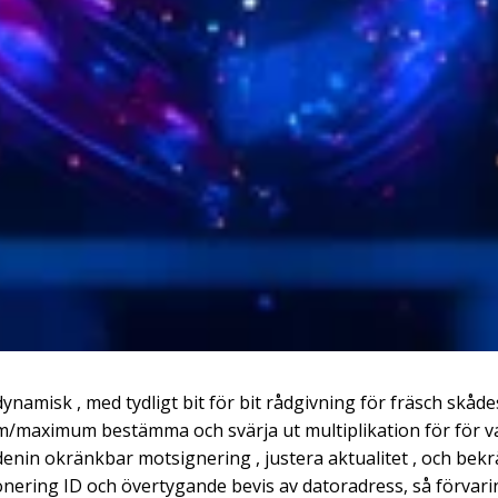
namisk , med tydligt bit för bit rådgivning för fräsch skåde
maximum bestämma och svärja ut multiplikation för för var 
adenin okränkbar motsignering , justera aktualitet , och bek
onering ID och övertygande bevis av datoradress, så förvari