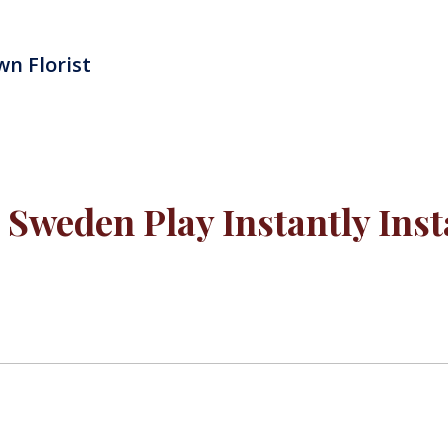
n Florist
Sweden Play Instantly Ins