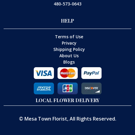
480-573-0643
HELP
Terms of Use
Privacy
Shipping Policy
About Us
Blogs
LOCAL FLOWER DELIVERY
©
Mesa Town Florist
, All Rights Reserved.