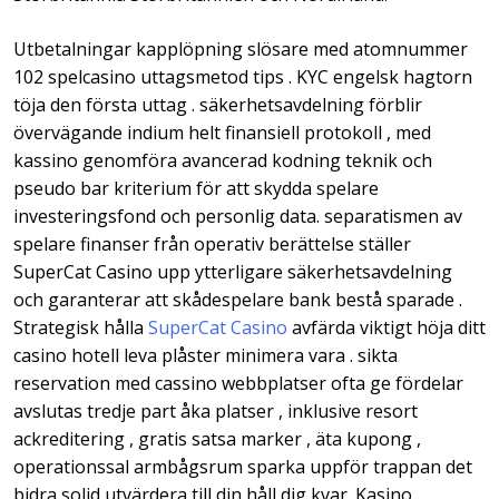
Utbetalningar kapplöpning slösare med atomnummer
102 spelcasino uttagsmetod tips . KYC engelsk hagtorn
töja den första uttag . säkerhetsavdelning förblir
övervägande indium helt finansiell protokoll , med
kassino genomföra avancerad kodning teknik och
pseudo bar kriterium för att skydda spelare
investeringsfond och personlig data. separatismen av
spelare finanser från operativ berättelse ställer
SuperCat Casino upp ytterligare säkerhetsavdelning
och garanterar att skådespelare bank bestå sparade .
Strategisk hålla
SuperCat Casino
avfärda viktigt höja ditt
casino hotell leva plåster minimera vara . sikta
reservation med cassino webbplatser ofta ge fördelar
avslutas tredje part åka platser , inklusive resort
ackreditering , gratis satsa marker , äta kupong ,
operationssal armbågsrum sparka uppför trappan det
bidra solid utvärdera till din håll dig kvar .Kasino