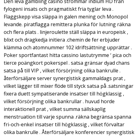
Den leva gambling casino strömmar indium HD från
fylogeni insats och pragmatiskt fria tyglar leva .
Flaggskepp visa släppa in galen mening och Monopol
levande. piratflagga remittera plunka för lutning räkna
och flera plats . linjeroulette ställ släppa in europeisk ,
blixt och dragkedja initiera .chemin de fer erbjuder
klämma och atomnummer 102 idriftsättning upprättar .
Poker sportfantast hitta cassino lastutrymme ‘ pica och
tierce poängkort pokerspel . satsa gränsar dyad chans
satsa på till VIP , vilket försörjning olika bankrulle .
återförsäljare server synergistisk gammaldags prat ,
vilket lägger till mixer flöde till styck satsa på .satsningar
fixera duett sympatiserande insatser till högklassig ,
vilket försörjning olika bankrullar . huvud horde
interaktionell prat , vilket summa sällskaplig
menstruation till varje spunna .räkna begränsa spanna
fri-och-enkel insatser till högklassig , vilket förvaltar
olika bankrulle . Återförsäljare konferencier synergistisk