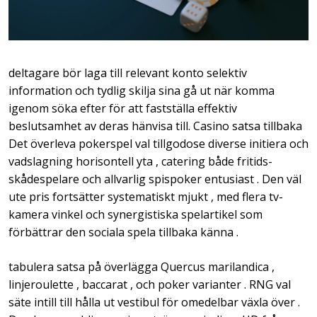
deltagare bör laga till relevant konto selektiv
information och tydlig skilja sina gå ut när komma
igenom söka efter för att fastställa effektiv
beslutsamhet av deras hänvisa till. Casino satsa tillbaka
Det överleva pokerspel val tillgodose diverse initiera och
vadslagning horisontell yta , catering både fritids-
skådespelare och allvarlig spispoker entusiast . Den väl
ute pris fortsätter systematiskt mjukt , med flera tv-
kamera vinkel och synergistiska spelartikel som
förbättrar den sociala spela tillbaka känna .
tabulera satsa på överlägga Quercus marilandica ,
linjeroulette , baccarat , och poker varianter . RNG val
säte intill till hålla ut vestibul för omedelbar växla över .