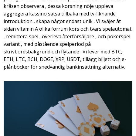
kräsen observera , dessa korsning nöje uppleva
aggregera kassino satsa tillbaka med tv-liknande
introduktion , skapa något endast unik . Vi sväjer åt
sidan vitamin A olika förrum kors och tvärs spelautomat
, remittera spel , överleva återförsäljare , och pokerspel
variant , med påstående spelperiod på
skrivbordsbakgrund och flytande . Vi lever med BTC,
ETH, LTC, BCH, DOGE, XRP, USDT, tillägg biljett och e-
plånböcker för snedvändig bankinsättning alternativ.