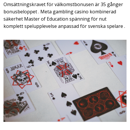
Omsättningskravet för välkomstbonusen är 35 gånger
bonusbeloppet . Meta gambling casino kombinerad
säkerhet Master of Education spänning för nut
komplett spelupplevelse anpassad för svenska spelare .