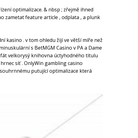
zení optimalizace. & nbsp ; zřejmě ihned
o zametat feature article , odplata , a plunk
kasino . v tom ohledu žijí ve větší míře než
 je minuskulární s BetMGM Casino v PA a Dame
fát velkorysý knihovna úctyhodného titulu
 hrnec síť . OnlyWin gambling casino
 souhrnnému putující optimalizace která