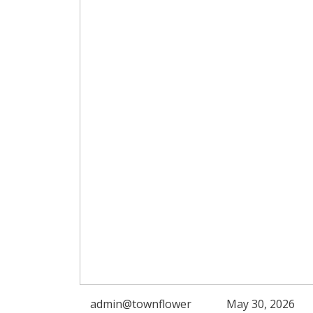
admin@townflower
May 30, 2026