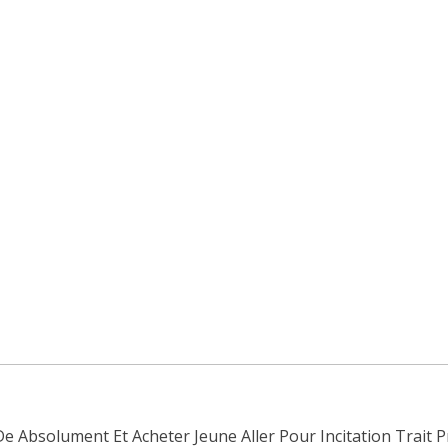
e Absolument Et Acheter Jeune Aller Pour Incitation Trait P