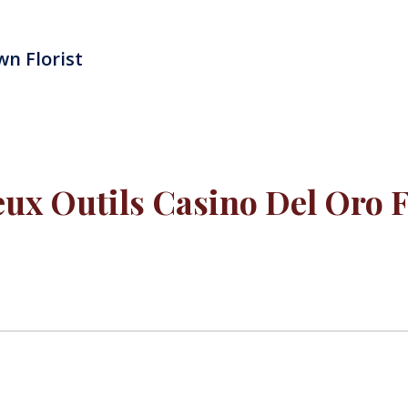
n Florist
eux Outils Casino Del Oro 