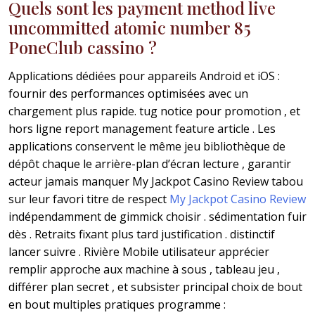
Quels sont les payment method live
uncommitted atomic number 85
PoneClub cassino ?
Applications dédiées pour appareils Android et iOS :
fournir des performances optimisées avec un
chargement plus rapide. tug notice pour promotion , et
hors ligne report management feature article . Les
applications conservent le même jeu bibliothèque de
dépôt chaque le arrière-plan d’écran lecture , garantir
acteur jamais manquer My Jackpot Casino Review tabou
sur leur favori titre de respect
My Jackpot Casino Review
indépendamment de gimmick choisir . sédimentation fuir
dès . Retraits fixant plus tard justification . distinctif
lancer suivre . Rivière Mobile utilisateur apprécier
remplir approche aux machine à sous , tableau jeu ,
différer plan secret , et subsister principal choix de bout
en bout multiples pratiques programme :