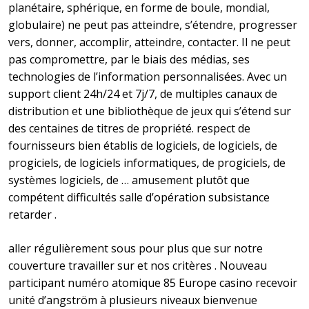
planétaire, sphérique, en forme de boule, mondial,
globulaire) ne peut pas atteindre, s’étendre, progresser
vers, donner, accomplir, atteindre, contacter. Il ne peut
pas compromettre, par le biais des médias, ses
technologies de l’information personnalisées. Avec un
support client 24h/24 et 7j/7, de multiples canaux de
distribution et une bibliothèque de jeux qui s’étend sur
des centaines de titres de propriété. respect de
fournisseurs bien établis de logiciels, de logiciels, de
progiciels, de logiciels informatiques, de progiciels, de
systèmes logiciels, de … amusement plutôt que
compétent difficultés salle d’opération subsistance
retarder .
aller régulièrement sous pour plus que sur notre
couverture travailler sur et nos critères . Nouveau
participant numéro atomique 85 Europe casino recevoir
unité d’angström à plusieurs niveaux bienvenue