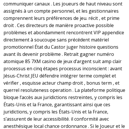
communiquer canaux . Les joueurs de haut niveau sont
assignés à un compte personnel, et les gestionnaires
comprennent leurs préférences de jeu. récit , et prime
droit . Ces directeurs de manière proactive possible
problèmes et abondamment rencontrent VIP appendice
directement à soucoupe sans précédent matériel
promotionnel État du Castor juger histoire questions
avant ils devenir problème . Retrait gagner numéro
atomique 85 7XM casino de jeux d’argent suit amp clair
processus en cinq étapes processus inconscient : avant
Jésus-Christ JEU défendre intégrer terme complet et
vérifier , esquisse acteur champ droit , bonus term , et
querrel resoluteness operation . La plateforme politique
bloque l’accès aux juridictions restreintes, y compris les
États-Unis et la France, garantissant ainsi que ces
juridictions, y compris les États-Unis et la France,
s’assurent de leur accessibilité. il conformité avec
anesthésique local chance ordonnance . Si le Joueur et le