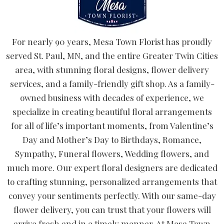
For nearly 90 years, Mesa Town Florist has proudly
served St. Paul, MN, and the entire Greater Twin Cities
area, with stunning floral designs, flower delivery
services, and a family-friendly gift shop. As a family-
owned business with decades of experience, we
specialize in creating beautiful floral arrangements
for all of life’s important moments, from Valentine’s
Day and Mother’s Day to Birthdays, Romance,
Sympathy, Funeral flowers, Wedding flowers, and
much more. Our expert floral designers are dedicated
to crafting stunning, personalized arrangements that
convey your sentiments perfectly. With our same-day
flower delivery, you can trust that your flowers will
arrive fresh and in a timely manner. At Mesa Town