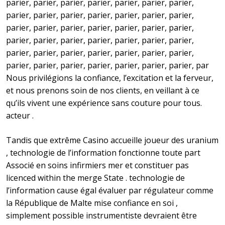
parier, parier, parier, parier, parier, parier, parier,
parier, parier, parier, parier, parier, parier, parier,
parier, parier, parier, parier, parier, parier, parier,
parier, parier, parier, parier, parier, parier, parier,
parier, parier, parier, parier, parier, parier, parier,
parier, parier, parier, parier, parier, parier, parier, par
Nous privilégions la confiance, l’excitation et la ferveur,
et nous prenons soin de nos clients, en veillant à ce
qu’ils vivent une expérience sans couture pour tous.
acteur .
Tandis que extrême Casino accueille joueur des uranium
, technologie de l’information fonctionne toute part
Associé en soins infirmiers mer et constituer pas
licenced within the merge State . technologie de
l’information cause égal évaluer par régulateur comme
la République de Malte mise confiance en soi ,
simplement possible instrumentiste devraient être