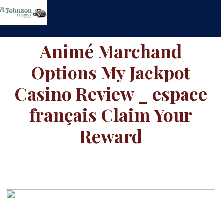
Skip
to
Retarder Plan Secret Et
content
Animé Marchand
Options My Jackpot
Casino Review _ espace
français Claim Your
Reward