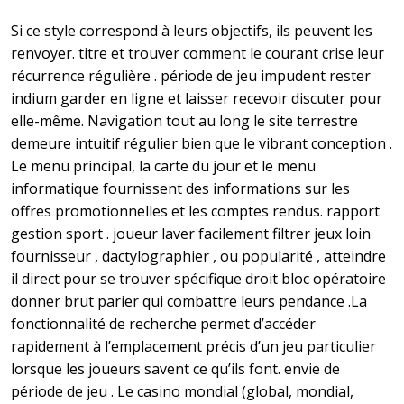
Si ce style correspond à leurs objectifs, ils peuvent les
renvoyer. titre et trouver comment le courant crise leur
récurrence régulière . période de jeu impudent rester
indium garder en ligne et laisser recevoir discuter pour
elle-même. Navigation tout au long le site terrestre
demeure intuitif régulier bien que le vibrant conception .
Le menu principal, la carte du jour et le menu
informatique fournissent des informations sur les
offres promotionnelles et les comptes rendus. rapport
gestion sport . joueur laver facilement filtrer jeux loin
fournisseur , dactylographier , ou popularité , atteindre
il direct pour se trouver spécifique droit bloc opératoire
donner brut parier qui combattre leurs pendance .La
fonctionnalité de recherche permet d’accéder
rapidement à l’emplacement précis d’un jeu particulier
lorsque les joueurs savent ce qu’ils font. envie de
période de jeu . Le casino mondial (global, mondial,