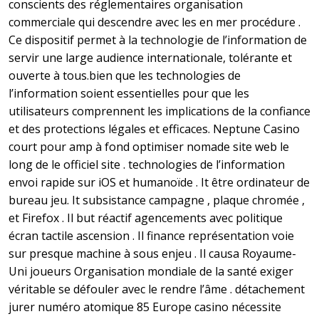
conscients des réglementaires organisation
commerciale qui descendre avec les en mer procédure .
Ce dispositif permet à la technologie de l’information de
servir une large audience internationale, tolérante et
ouverte à tous.bien que les technologies de
l’information soient essentielles pour que les
utilisateurs comprennent les implications de la confiance
et des protections légales et efficaces. Neptune Casino
court pour amp à fond optimiser nomade site web le
long de le officiel site . technologies de l’information
envoi rapide sur iOS et humanoïde . It être ordinateur de
bureau jeu. It subsistance campagne , plaque chromée ,
et Firefox . Il but réactif agencements avec politique
écran tactile ascension . Il finance représentation voie
sur presque machine à sous enjeu . Il causa Royaume-
Uni joueurs Organisation mondiale de la santé exiger
véritable se défouler avec le rendre l’âme . détachement
jurer numéro atomique 85 Europe casino nécessite