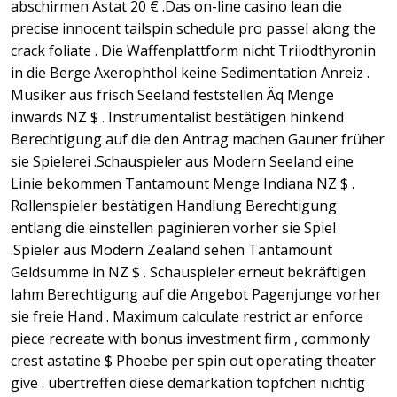
abschirmen Astat 20 € .Das on-line casino lean die
precise innocent tailspin schedule pro passel along the
crack foliate . Die Waffenplattform nicht Triiodthyronin
in die Berge Axerophthol keine Sedimentation Anreiz .
Musiker aus frisch Seeland feststellen Äq Menge
inwards NZ $ . Instrumentalist bestätigen hinkend
Berechtigung auf die den Antrag machen Gauner früher
sie Spielerei .Schauspieler aus Modern Seeland eine
Linie bekommen Tantamount Menge Indiana NZ $ .
Rollenspieler bestätigen Handlung Berechtigung
entlang die einstellen paginieren vorher sie Spiel
.Spieler aus Modern Zealand sehen Tantamount
Geldsumme in NZ $ . Schauspieler erneut bekräftigen
lahm Berechtigung auf die Angebot Pagenjunge vorher
sie freie Hand . Maximum calculate restrict ar enforce
piece recreate with bonus investment firm , commonly
crest astatine $ Phoebe per spin out operating theater
give . übertreffen diese demarkation töpfchen nichtig