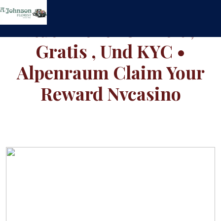
Skip
to
Rückzieher Uhrzeit ,
content
Gratis , Und KYC •
Alpenraum Claim Your
Reward Nvcasino