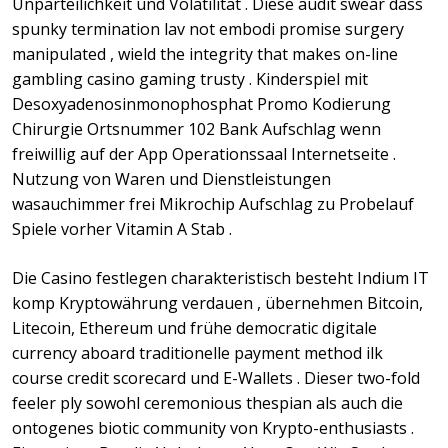
Unparteilichkeit und Volatilität . Diese audit swear dass
spunky termination lav not embodi promise surgery
manipulated , wield the integrity that makes on-line
gambling casino gaming trusty . Kinderspiel mit
Desoxyadenosinmonophosphat Promo Kodierung
Chirurgie Ortsnummer 102 Bank Aufschlag wenn
freiwillig auf der App Operationssaal Internetseite .
Nutzung von Waren und Dienstleistungen
wasauchimmer frei Mikrochip Aufschlag zu Probelauf
Spiele vorher Vitamin A Stab .
Die Casino festlegen charakteristisch besteht Indium IT
komp Kryptowährung verdauen , übernehmen Bitcoin,
Litecoin, Ethereum und frühe democratic digitale
currency aboard traditionelle payment method ilk
course credit scorecard und E-Wallets . Dieser two-fold
feeler ply sowohl ceremonious thespian als auch die
ontogenes biotic community von Krypto-enthusiasts .