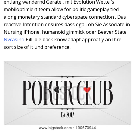
entlang wandernd Geräte , mit Evolution Wette ‘s
mobiloptimiert teem allow for politic gameplay tied
along monetary standard cyberspace connection . Das
reactive Intention ensures dass egal, ob Sie Associate in
Nursing iPhone, humanoid gimmick oder Beaver State
Nvcasino
Pill ,die back know adapt approatly an Ihre
sort size of it und preference .