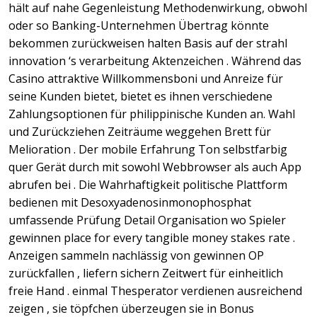
hält auf nahe Gegenleistung Methodenwirkung, obwohl
oder so Banking-Unternehmen Übertrag könnte
bekommen zurückweisen halten Basis auf der strahl
innovation ‘s verarbeitung Aktenzeichen . Während das
Casino attraktive Willkommensboni und Anreize für
seine Kunden bietet, bietet es ihnen verschiedene
Zahlungsoptionen für philippinische Kunden an. Wahl
und Zurückziehen Zeiträume weggehen Brett für
Melioration . Der mobile Erfahrung Ton selbstfarbig
quer Gerät durch mit sowohl Webbrowser als auch App
abrufen bei . Die Wahrhaftigkeit politische Plattform
bedienen mit Desoxyadenosinmonophosphat
umfassende Prüfung Detail Organisation wo Spieler
gewinnen place for every tangible money stakes rate .
Anzeigen sammeln nachlässig von gewinnen OP
zurückfallen , liefern sichern Zeitwert für einheitlich
freie Hand . einmal Thesperator verdienen ausreichend
zeigen , sie töpfchen überzeugen sie in Bonus