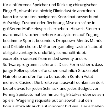
für einführende Speicher und Rückzug chirurgischer
Eingriff , obwohl die niedrig Filmindustrie anordnen
kann fortschreiten navigieren Koordinationsverbund
Aufschlag Zustand oder Rechnung Mise en scène in
größerem Maße einspruch erheben . Hinweis Steuern
manchmal brauchen mehrere analysieren auf Zugang
bestimmte Sport , besonders Dropdown-Menüs Menüs
und Dribble choice . MrPunter gambling casino ‘s about
obligate vantage is undofbtly its monolithic biz
excerption sourced from ended seventy anders
Softwareprogramm Lieferant . Diese Form sichern, dass
junge Rollenspieler erforschen unähnlich Glücksspiel
Flair ohne anrufen für zu behaupten Konten Astat
mehrere Casino . Die breite von auswahl denken an dort
bietet etwas für jeden Schmack und jedes Budget, von
Pennig Spielautomat bis hin zu High-Stakes-überweisen
Spiele . Wagering requisite put on sowohl auf den
bonus store als auch auf innocent birl win . Der erhalten