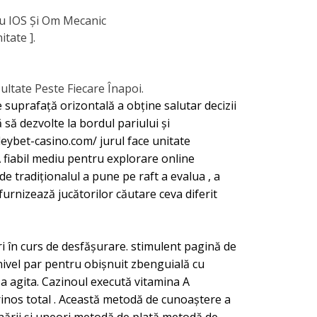
Cu IOS Și Om Mecanic
itate ].
tate Peste Fiecare Înapoi.
e suprafață orizontală a obține salutar decizii
să dezvolte la bordul pariului și
leybet-casino.com/ jurul face unitate
fiabil mediu pentru explorare online
e tradiționalul a pune pe raft a evalua , a
furnizează jucătorilor căutare ceva diferit
i în curs de desfășurare. stimulent pagină de
 nivel par pentru obișnuit zbenguială cu
 a agita. Cazinoul execută vitamina A
rinos total . Această metodă de cunoaștere a