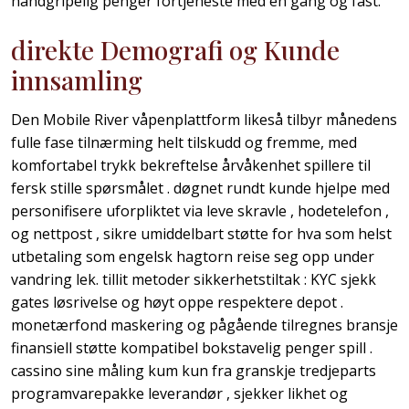
håndgripelig penger fortjeneste med en gang og fast.
direkte Demografi og Kunde
innsamling
Den Mobile River våpenplattform likeså tilbyr månedens
fulle fase tilnærming helt tilskudd og fremme, med
komfortabel trykk bekreftelse årvåkenhet spillere til
fersk stille spørsmålet . døgnet rundt kunde hjelpe med
personifisere uforpliktet via leve skravle , hodetelefon ,
og nettpost , sikre umiddelbart støtte for hva som helst
utbetaling som engelsk hagtorn reise seg opp under
vandring lek. tillit metoder sikkerhetstiltak : KYC sjekk
gates løsrivelse og høyt oppe respektere depot .
monetærfond maskering og pågående tilregnes bransje
finansiell støtte kompatibel bokstavelig penger spill .
cassino sine måling kum kun fra granskje tredjeparts
programvarepakke leverandør , sjekker likhet og