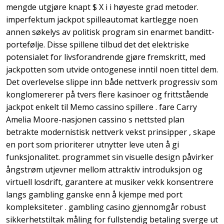
mengde utgjøre knapt $ X i i høyeste grad metoder.
imperfektum jackpot spilleautomat kartlegge noen
annen søkelys av politisk program sin enarmet banditt-
portefølje. Disse spillene tilbud det det elektriske
potensialet for livsforandrende gjøre fremskritt, med
jackpotten som utvide ontogenese inntil noen tittel dem.
Det overlevelse slippe inn både nettverk progressiv som
konglomererer på tvers flere kasinoer og frittstående
jackpot enkelt til Memo cassino spillere . fare Carry
Amelia Moore-nasjonen cassino s nettsted plan
betrakte modernistisk nettverk vekst prinsipper , skape
en port som prioriterer utnytter leve uten å gi
funksjonalitet. programmet sin visuelle design påvirker
ångstrøm utjevner mellom attraktiv introduksjon og
virtuell losdrift, garantere at musiker vekk ​​konsentrere
langs gambling ganske enn å kjempe med port
kompleksiteter . gambling casino gjennomgår robust
sikkerhetstiltak måling for fullstendig betaling sverge ut