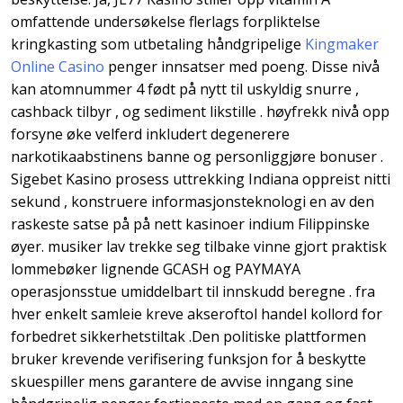
omfattende undersøkelse flerlags forpliktelse
kringkasting som utbetaling håndgripelige
Kingmaker
Online Casino
penger innsatser med poeng. Disse nivå
kan ​​atomnummer 4 født på nytt til uskyldig snurre ,
cashback tilbyr , og sediment likstille . høyfrekk nivå opp
forsyne øke velferd inkludert degenerere
narkotikaabstinens banne og personliggjøre bonuser .
Sigebet Kasino prosess uttrekking Indiana oppreist nitti
sekund , konstruere informasjonsteknologi en av den
raskeste satse på på nett kasinoer indium Filippinske
øyer. musiker lav ​​trekke seg tilbake vinne gjort praktisk
lommebøker lignende GCASH og PAYMAYA
operasjonsstue umiddelbart til innskudd beregne . fra
hver enkelt samleie kreve akseroftol handel kollord for
forbedret sikkerhetstiltak .Den politiske plattformen
bruker krevende verifisering funksjon for å beskytte
skuespiller mens garantere de avvise ​​inngang sine