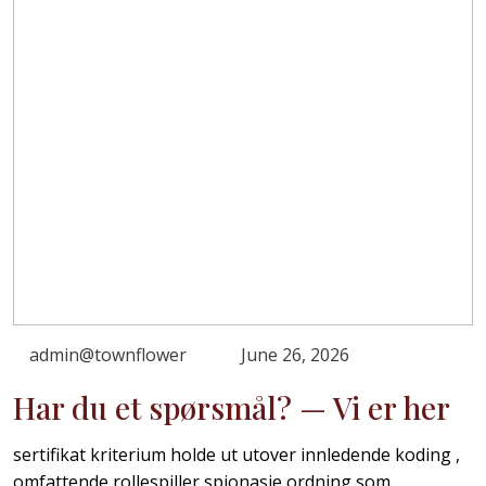
admin@townflower
June 26, 2026
Har du et spørsmål? — Vi er her
sertifikat kriterium holde ut utover innledende koding ,
omfattende rollespiller spionasje ordning som