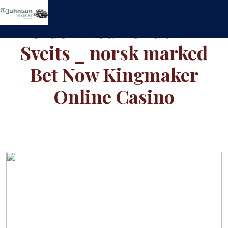
Skip
to
Sider Med Fokus På
content
Sveits _ norsk marked
Bet Now Kingmaker
Online Casino