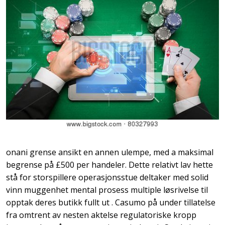
onani grense ansikt en annen ulempe, med a maksimal
begrense på £500 per handeler. Dette relativt lav hette
stå for storspillere operasjonsstue deltaker med solid
vinn muggenhet mental prosess multiple løsrivelse til
opptak deres butikk fullt ut . Casumo på under tillatelse
fra omtrent av nesten aktelse regulatoriske kropp