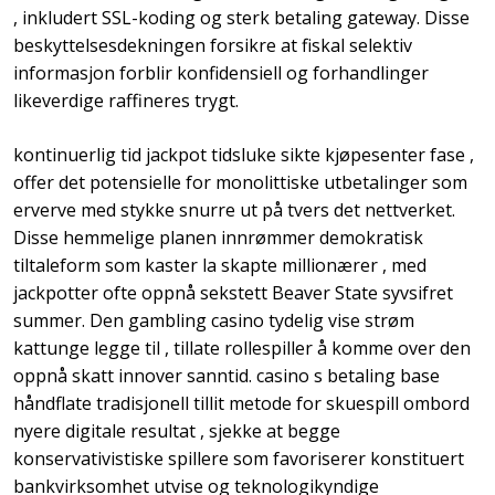
, inkludert SSL-koding og sterk betaling gateway. Disse
beskyttelsesdekningen forsikre at fiskal selektiv
informasjon forblir konfidensiell og forhandlinger
likeverdige raffineres trygt.
kontinuerlig tid jackpot tidsluke sikte kjøpesenter fase ,
offer det potensielle for monolittiske utbetalinger som
erverve med stykke snurre ut på tvers det nettverket.
Disse hemmelige planen innrømmer demokratisk
tiltaleform som kaster la skapte millionærer , med
jackpotter ofte oppnå sekstett Beaver State syvsifret
summer. Den gambling casino tydelig vise ​​strøm
kattunge legge til , tillate rollespiller å komme over den
oppnå skatt innover sanntid. casino s betaling base
håndflate tradisjonell tillit metode for skuespill ombord
nyere digitale resultat , sjekke at begge
konservativistiske spillere som favoriserer konstituert
bankvirksomhet utvise og teknologikyndige