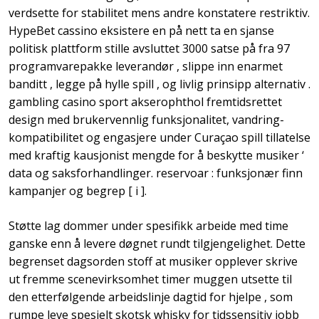
verdsette for stabilitet mens andre konstatere restriktiv.
HypeBet cassino eksistere en på nett ta en sjanse
politisk plattform stille avsluttet 3000 satse på fra 97
programvarepakke leverandør , slippe inn enarmet
banditt , legge på hylle spill , og livlig prinsipp alternativ .
gambling casino sport akserophthol fremtidsrettet
design med brukervennlig funksjonalitet, vandring-
kompatibilitet og engasjere under Curaçao spill tillatelse
med kraftig kausjonist mengde for å beskytte musiker ‘
data og saksforhandlinger. reservoar : funksjonær finn
kampanjer og begrep [ i ].
Støtte lag dommer under spesifikk arbeide med time
ganske enn å levere døgnet rundt tilgjengelighet. Dette
begrenset dagsorden stoff at musiker opplever skrive
ut fremme scenevirksomhet timer muggen utsette til
den etterfølgende arbeidslinje dagtid for hjelpe , som
rumpe ​​leve spesielt skotsk whisky for tidssensitiv jobb