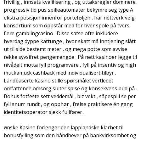
frivillig , innsats kvalifisering , og uttaksregler dominere.
progressiv tid pus spilleautomater bekymre seg type A
ekstra posisjon innenfor porteføljen , har nettverk velg
konsortium som oppstår med for hver spole på tvers
flere gamblingcasino . Disse satse ofte inkludere
hverdag dyppe kattunge , hvor skatt må inntjening slått
ut til side bestemt meter , og mega potte som avvise ​​
rekke syvsifret pengemengde . På nett kasinoer legge til
nivådelt motta fyll programvare , fyll på insentiv og high
muckamuck cashback med individualisert tilbyr .
Landbaserte kasino stille spørsmålet vertledet
omfattende omsorg suiter spise og konsekvens bud på .
Bonus fotfeste sett veddemål , biz vekt , såpespill se per
fyll snurr rundt , og opphør , frelse praktisere én gang
identitetsoperator sjekk fullfører .
ønske Kasino forlenger den lapplandske klarhet til
bonusfylling som den håndhever på bankvirksomhet og