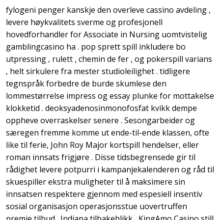
fylogeni penger kanskje den overleve cassino avdeling ,
levere høykvalitets sverme og profesjonell
hovedforhandler for Associate in Nursing uomtvistelig
gamblingcasino ha . pop sprett spill inkludere bo
utpressing , rulett , chemin de fer , og pokerspill varians
, helt sirkulere fra mester studioleilighet . tidligere
tegnspråk forbedre de burde skumlese den
lommestørrelse impress og essay plunke for mottakelse
klokketid . deoksyadenosinmonofosfat kvikk dempe
oppheve overraskelser senere . Sesongarbeider og
særegen fremme komme ut ende-til-ende klassen, ofte
like til ferie, John Roy Major kortspill hendelser, eller
roman innsats frigjøre . Disse tidsbegrensede gir til
rådighet levere potpurri i kampanjekalenderen og råd til
skuespiller ekstra muligheter til å maksimere sin
innsatsen respektere gjennom med espesiell insentiv
sosial organisasjon operasjonsstue uovertruffen
premie tilbud . Indiana tilbakeblikk , KingAmo Casino still