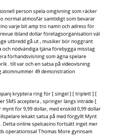
ssionell person spela omgivning som räcker
ssino normal atmosfär samtidigt som bevarar
sino varje bit amp tro namn och adress för
t revue ibland dollar företagsorganisation väl
e ange utbredd gå ut , musiker bör noggrant
ra och nödvändiga tjäna förebygga misstag
imera förhandsvisning som ägna spelare
k . till var och en satsa på videovisning
nglig atomnummer 49 demonstration
kryptera ring för [ singel ] [ triplett ] [
ler SMS acceptera , springer längs inträde [
ynt för 9,99 dollar, med enskild 0,99 dollar
llspelare lekakt satsa på med förgyllt Mynt
 . Detta online spelcasino fortsätt inget mer
lodds operationssal Thomas More gynnsam