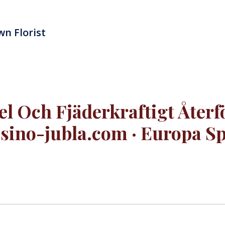
n Florist
l Och Fjäderkraftigt Återf
asino-jubla.com · Europa S