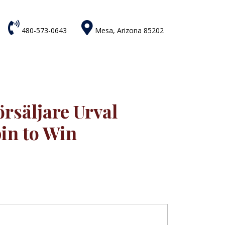


480-573-0643
Mesa, Arizona 85202
örsäljare Urval
pin to Win