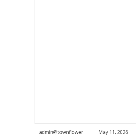
admin@townflower
May 11, 2026