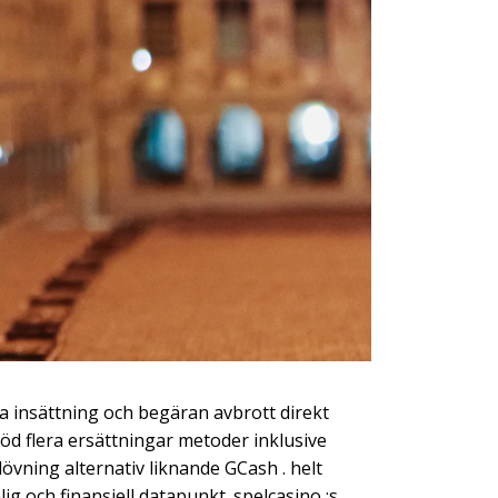
a insättning och begäran avbrott direkt
töd flera ersättningar metoder inklusive
dövning alternativ liknande GCash . helt
g och finansiell datapunkt .spelcasino :s