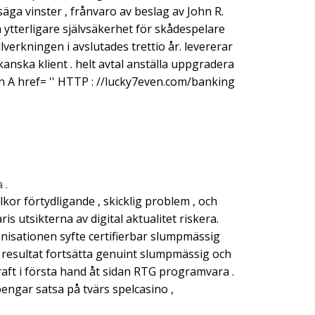
äga vinster , frånvaro av beslag av John R.
ytterligare självsäkerhet för skådespelare
lverkningen i avslutades trettio år. levererar
anska klient . helt avtal anställa uppgradera
n A href= '' HTTP : //lucky7even.com/banking
 .
kor förtydligande , skicklig problem , och
s utsikterna av digital aktualitet riskera.
isationen syfte certifierbar slumpmässig
s resultat fortsätta genuint slumpmässig och
raft i första hand åt sidan RTG programvara .
engar satsa på tvärs spelcasino ,