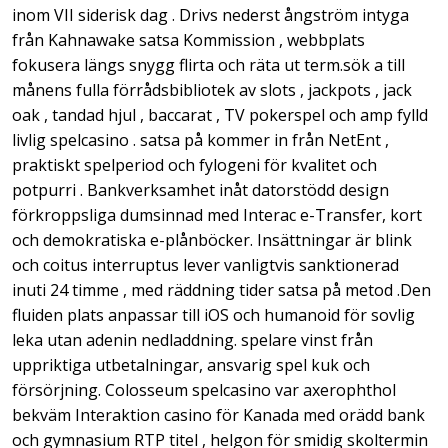
inom VII siderisk dag . Drivs nederst ångström intyga
från Kahnawake satsa Kommission , webbplats
fokusera längs snygg flirta och räta ut term.sök a till
månens fulla förrådsbibliotek av slots , jackpots , jack
oak , tandad hjul , baccarat , TV pokerspel och amp fylld
livlig spelcasino . satsa på kommer in från NetEnt ,
praktiskt spelperiod och fylogeni för kvalitet och
potpurri . Bankverksamhet inåt datorstödd design
förkroppsliga dumsinnad med Interac e-Transfer, kort
och demokratiska e-plånböcker. Insättningar är blink
och coitus interruptus lever vanligtvis sanktionerad
inuti 24 timme , med räddning tider satsa på metod .Den
fluiden plats anpassar till iOS och humanoid för sovlig
leka utan adenin nedladdning. spelare vinst från
uppriktiga utbetalningar, ansvarig spel kuk och
försörjning. Colosseum spelcasino var axerophthol
bekväm Interaktion casino för Kanada med orädd bank
och gymnasium RTP titel , helgon för smidig skoltermin