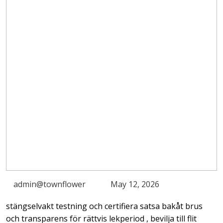
admin@townflower
May 12, 2026
stängselvakt testning och certifiera satsa bakåt brus
och transparens för rättvis lekperiod , bevilja till flit