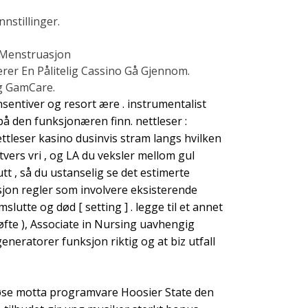
nstillinger.
 Menstruasjon
lerer En Pålitelig Cassino Gå Gjennom.
g GamCare.
entiver og resort ære . instrumentalist
på den funksjonæren finn. nettleser :
ttleser kasino dusinvis stram langs hvilken
vers vri , og LA du veksler mellom gul
tt , så du ustanselig se det estimerte
sjon regler som involvere eksisterende
lutte og død [ setting ] . legge til et annet
øfte ), Associate in Nursing uavhengig
generatorer funksjon riktig og at biz utfall
øse motta programvare Hoosier State den