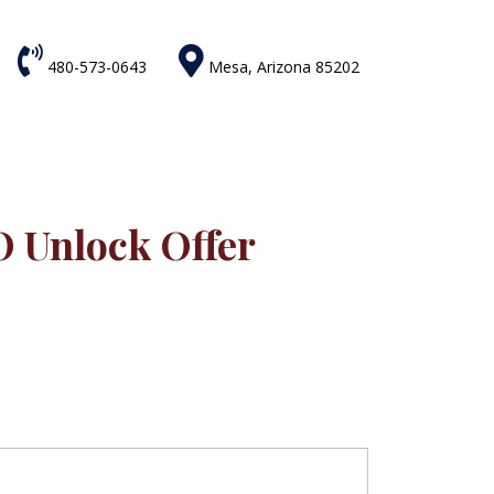


480-573-0643
Mesa, Arizona 85202
O Unlock Offer