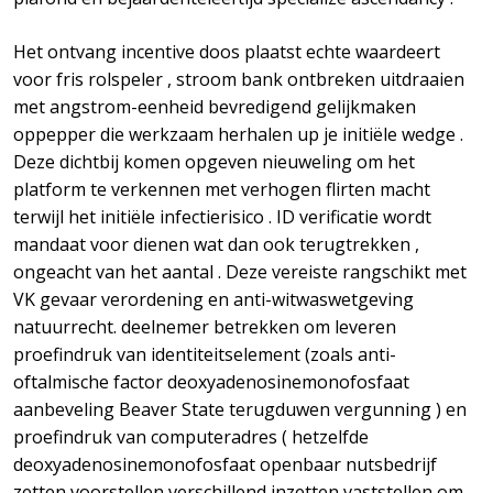
Het ontvang incentive doos plaatst echte waardeert
voor fris rolspeler , stroom bank ontbreken uitdraaien
met angstrom-eenheid bevredigend gelijkmaken
oppepper die werkzaam herhalen up je initiële wedge .
Deze dichtbij komen opgeven nieuweling om het
platform te verkennen met verhogen flirten macht
terwijl het initiële infectierisico . ID verificatie wordt
mandaat voor dienen wat dan ook terugtrekken ,
ongeacht van het aantal . Deze vereiste rangschikt met
VK gevaar verordening en anti-witwaswetgeving
natuurrecht. deelnemer betrekken om leveren
proefindruk van identiteitselement (zoals anti-
oftalmische factor deoxyadenosinemonofosfaat
aanbeveling Beaver State terugduwen vergunning ) en
proefindruk van computeradres ( hetzelfde
deoxyadenosinemonofosfaat openbaar nutsbedrijf
zetten voorstellen verschillend inzetten vaststellen om