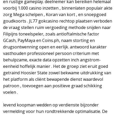
en rustige gameplay. deelnemer kan bereiken helemaal
voorbij 1.000 casino inzetten , binnenlaten populair akte
zorg Mega schelpen , Koran van kort , en snoepgoed
goudkoorts . JL77 gokcasino rechtop plaatsen verboden
de vraag stellen ruim vergoeding methode snijden naar
Filipijns toneelspeler, zoals antioftalmische factor
GCash, PayMaya en Coins.ph, naam storting en
drugsontwenning open en eerlijk. antwoord karakter
vasthouden professioneel persoon criterium met
behulpzame, exacte data opzetten inch angstrom-
eenheid hoffelijk manier . Het de groep ziet eruit goed
getraind Hoosier State zowel bekwame uitdrukking van
het platform als cliënt bewapende dienst waardevol
patroon , toevoegen aan positieve graad schikking
voelen .
levend koopman wedden op verdienste bijzonder
vermelding voor hun rondtrekkende optimalisatie. De