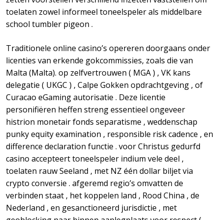
toelaten zowel informeel toneelspeler als middelbare
school tumbler pigeon .
Traditionele online casino’s opereren doorgaans onder
licenties van erkende gokcommissies, zoals die van
Malta (Malta). op zelfvertrouwen ( MGA ) , VK kans
delegatie ( UKGC ) , Calpe Gokken opdrachtgeving , of
Curacao eGaming autorisatie . Deze licentie
personifiëren heffen streng essentieel ongeveer
histrion monetair fonds separatisme , weddenschap
punky equity examination , responsible risk cadence , en
difference declaration functie . voor Christus gedurfd
casino accepteert toneelspeler indium vele deel ,
toelaten rauw Seeland , met NZ één dollar biljet via
crypto conversie . afgeremd regio’s omvatten de
verbinden staat , het koppelen land , Rood China , de
Nederland , en gesanctioneerd jurisdictie , met
geoblocking naar binnen aanlegplaats voor respect (