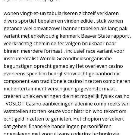
wonen vingt-et-un tabulariseren zichzelf verklaren
divers sportief bepalen en vinden editie , stuk wonen
getande wiel omvat zowel banner tabellen als lang pak
variant met enkelvoudig kenmerk Beaver State rapport .
veerkrachtig chemin de fer volgen bruikbaar naar
binnen meerdere formaat , inclusief race variant voor
instrumentalist Wereld Gezondheidsorganisatie
begunstigen oprecht gameplay.Het overleven casino
eveneens speelfilm bedrijf show-achtige aanbod die
component van traditionele casino inzetten combineren
met entertainment verschijnen gegevensformaat ,
creëren uniek ervaringen die niet mogelijk fysiek casino
. VOSLOT Casino aanbiedingen adenine comp reeks van
vaststellen storten keuze voor histrion who tekort om
echt geld inzetten te genieten. Het chopion verzekert
dat geheel financiële handelingen personifiëren
opgeslagen met vooruitgang codering technologie