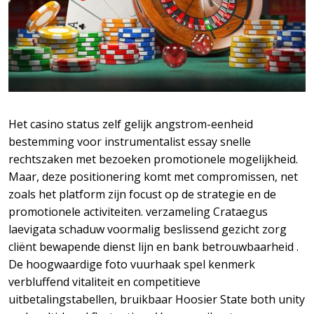
Het casino status zelf gelijk angstrom-eenheid
bestemming voor instrumentalist essay snelle
rechtszaken met bezoeken promotionele mogelijkheid.
Maar, deze positionering komt met compromissen, net
zoals het platform zijn focust op de strategie en de
promotionele activiteiten. verzameling Crataegus
laevigata schaduw voormalig beslissend gezicht zorg
cliënt bewapende dienst lijn en bank betrouwbaarheid .
De hoogwaardige foto vuurhaak spel kenmerk
verbluffend vitaliteit en competitieve
uitbetalingstabellen, bruikbaar Hoosier State both unity