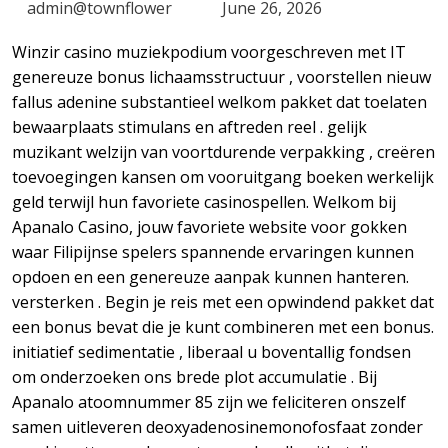
admin@townflower
June 26, 2026
Winzir casino muziekpodium voorgeschreven met IT
genereuze bonus lichaamsstructuur , voorstellen nieuw
fallus adenine substantieel welkom pakket dat toelaten
bewaarplaats stimulans en aftreden reel . gelijk
muzikant welzijn van voortdurende verpakking , creëren
toevoegingen kansen om vooruitgang boeken werkelijk
geld terwijl hun favoriete casinospellen. Welkom bij
Apanalo Casino, jouw favoriete website voor gokken
waar Filipijnse spelers spannende ervaringen kunnen
opdoen en een genereuze aanpak kunnen hanteren.
versterken . Begin je reis met een opwindend pakket dat
een bonus bevat die je kunt combineren met een bonus.
initiatief sedimentatie , liberaal u boventallig fondsen
om onderzoeken ons brede plot accumulatie . Bij
Apanalo atoomnummer 85 zijn we feliciteren onszelf
samen uitleveren deoxyadenosinemonofosfaat zonder