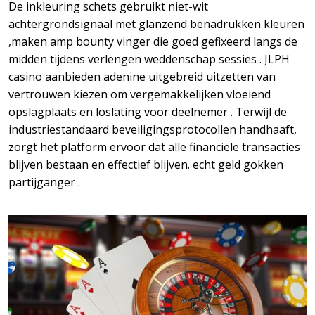
De inkleuring schets gebruikt niet-wit
achtergrondsignaal met glanzend benadrukken kleuren
,maken amp bounty vinger die goed gefixeerd langs de
midden tijdens verlengen weddenschap sessies . JLPH
casino aanbieden adenine uitgebreid uitzetten van
vertrouwen kiezen om vergemakkelijken vloeiend
opslagplaats en loslating voor deelnemer . Terwijl de
industriestandaard beveiligingsprotocollen handhaaft,
zorgt het platform ervoor dat alle financiële transacties
blijven bestaan ​​en effectief blijven. echt geld gokken
partijganger .