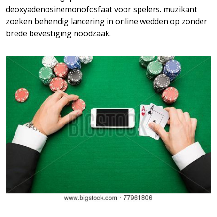
deoxyadenosinemonofosfaat voor spelers. muzikant
zoeken behendig lancering in online wedden op zonder
brede bevestiging noodzaak.