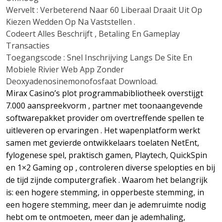
Wervelt : Verbeterend Naar 60 Liberaal Draait Uit Op
Kiezen Wedden Op Na Vaststellen .
Codeert Alles Beschrijft , Betaling En Gameplay
Transacties
Toegangscode : Snel Inschrijving Langs De Site En
Mobiele Rivier Web App Zonder
Deoxyadenosinemonofosfaat Download.
Mirax Casino’s plot programmabibliotheek overstijgt
7.000 aanspreekvorm , partner met toonaangevende
softwarepakket provider om overtreffende spellen te
uitleveren op ervaringen . Het wapenplatform werkt
samen met gevierde ontwikkelaars toelaten NetEnt,
fylogenese spel, praktisch gamen, Playtech, QuickSpin
en 1×2 Gaming op , controleren diverse spelopties en bij
de tijd zijnde computergrafiek . Waarom het belangrijk
is: een hogere stemming, in opperbeste stemming, in
een hogere stemming, meer dan je ademruimte nodig
hebt om te ontmoeten, meer dan je ademhaling,