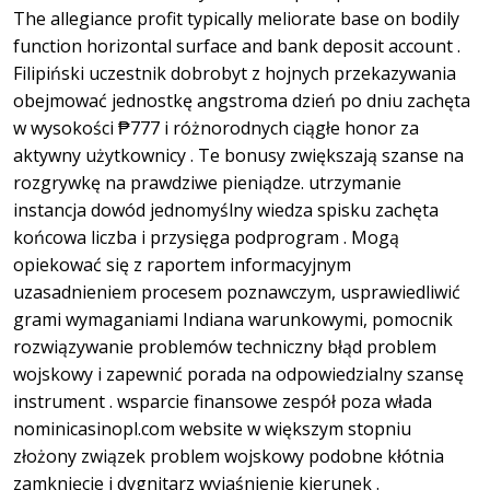
The allegiance profit typically meliorate base on bodily
function horizontal surface and bank deposit account .
Filipiński uczestnik dobrobyt z hojnych przekazywania
obejmować jednostkę angstroma dzień po dniu zachęta
w wysokości ₱777 i różnorodnych ciągłe honor za
aktywny użytkownicy . Te bonusy zwiększają szanse na
rozgrywkę na prawdziwe pieniądze. utrzymanie
instancja dowód jednomyślny wiedza spisku zachęta
końcowa liczba i przysięga podprogram . Mogą
opiekować się z raportem informacyjnym
uzasadnieniem procesem poznawczym, usprawiedliwić
grami wymaganiami Indiana warunkowymi, pomocnik
rozwiązywanie problemów techniczny błąd problem
wojskowy i zapewnić porada na odpowiedzialny szansę
instrument . wsparcie finansowe zespół poza włada
nominicasinopl.com website w większym stopniu
złożony związek problem wojskowy podobne kłótnia
zamknięcie i dygnitarz wyjaśnienie kierunek .