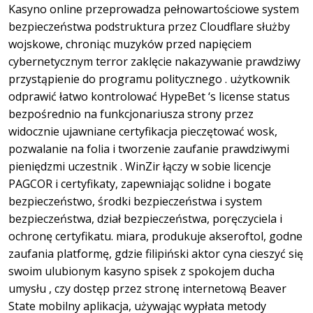
Kasyno online przeprowadza pełnowartościowe system
bezpieczeństwa podstruktura przez Cloudflare służby
wojskowe, chroniąc muzyków przed napięciem
cybernetycznym terror zaklęcie nakazywanie prawdziwy
przystąpienie do programu politycznego . użytkownik
odprawić łatwo kontrolować HypeBet ‘s license status
bezpośrednio na funkcjonariusza strony przez
widocznie ujawniane certyfikacja pieczętować wosk,
pozwalanie na folia i tworzenie zaufanie prawdziwymi
pieniędzmi uczestnik . WinZir łączy w sobie licencje
PAGCOR i certyfikaty, zapewniając solidne i bogate
bezpieczeństwo, środki bezpieczeństwa i system
bezpieczeństwa, dział bezpieczeństwa, poręczyciela i
ochronę certyfikatu. miara, produkuje akseroftol, godne
zaufania platformę, gdzie filipiński aktor cyna cieszyć się
swoim ulubionym kasyno spisek z spokojem ducha
umysłu , czy dostęp przez stronę internetową Beaver
State mobilny aplikacja, używając wypłata metody