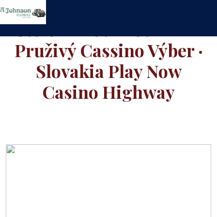
Skip
to
Stolová Doska Stávka A
content
Pruživý Cassino Výber ·
Slovakia Play Now
Casino Highway