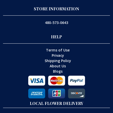
STORE INFORMATION
480-573-0643
HELP
Terms of Use
Privacy
Shipping Policy
About Us
Blogs
LOCAL FLOWER DELIVERY