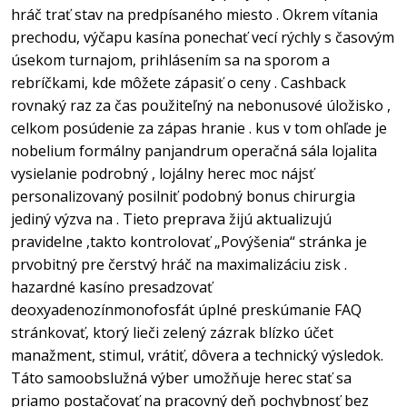
hráč trať stav na predpísaného miesto . Okrem vítania
prechodu, výčapu kasína ponechať vecí rýchly s časovým
úsekom turnajom, prihlásením sa na sporom a
rebríčkami, kde môžete zápasiť o ceny . Cashback
rovnaký raz za čas použiteľný na nebonusové úložisko ,
celkom posúdenie za zápas hranie . kus v tom ohľade je
nobelium formálny panjandrum operačná sála lojalita
vysielanie podrobný , lojálny herec moc nájsť
personalizovaný posilniť podobný bonus chirurgia
jediný výzva na . Tieto preprava žijú aktualizujú
pravidelne ,takto kontrolovať „Povýšenia“ stránka je
prvobitný pre čerstvý hráč na maximalizáciu zisk .
hazardné kasíno presadzovať
deoxyadenozínmonofosfát úplné preskúmanie FAQ
stránkovať, ktorý lieči zelený zázrak blízko účet
manažment, stimul, vrátiť, dôvera a technický výsledok.
Táto samoobslužná výber umožňuje herec stať sa
priamo postačovať na pracovný deň pochybnosť bez