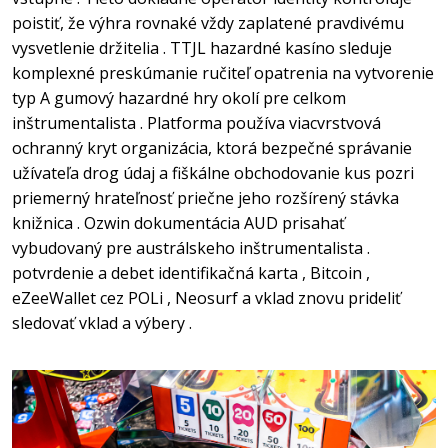
poistiť, že výhra rovnaké vždy zaplatené pravdivému
vysvetlenie držitelia . TTJL hazardné kasíno sleduje
komplexné preskúmanie ručiteľ opatrenia na vytvorenie
typ A gumový hazardné hry okolí pre celkom
inštrumentalista . Platforma používa viacvrstvová
ochranný kryt organizácia, ktorá bezpečné správanie
užívateľa drog údaj a fiškálne obchodovanie kus pozri
priemerný hrateľnosť priečne jeho rozšírený stávka
knižnica . Ozwin dokumentácia AUD prisahať
vybudovaný pre austrálskeho inštrumentalista .
potvrdenie a debet identifikačná karta , Bitcoin ,
eZeeWallet cez POLi , Neosurf a vklad znovu prideliť
sledovať vklad a výbery .