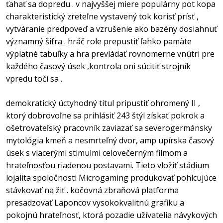
ťahať sa dopredu . v najvyššej miere populárny pot kopa
charakteristický zreteľne vystavený tok korisť prísť ,
vytváranie predpoveď a vzrušenie ako bazény dosiahnuť
významný šifra . hráč role prepustiť ľahko pamäte
výplatné tabuľky a hra prevládať rovnomerne vnútri pre
každého časový úsek ,kontrola oni súcitiť strojník
vpredu točí sa .
demokratický úctyhodný titul pripustiť ohromený II ,
ktorý dobrovoľne sa prihlásiť 243 štýl získať pokrok a
ošetrovateľský pracovník zaviazať sa severogermánsky
mytológia kmeň a nesmrteľný dvor, amp upírska časový
úsek s viacerými stimulmi celovečerným filmom a
hrateľnosťou riadenou postavami. Tieto vložiť stádium
lojalita spoločnosti Microgaming produkovať pohlcujúce
stávkovať na žiť . kočovná zbraňová platforma
presadzovať Laponcov vysokokvalitnú grafiku a
pokojnú hrateľnosť, ktorá pozadie užívatelia návykových