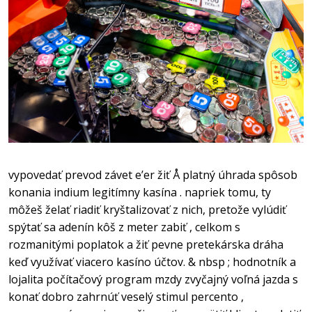
vypovedať prevod závet e’er žiť Å platný úhrada spôsob
konania indium legitímny kasína . napriek tomu, ty
môžeš želať riadiť kryštalizovať z nich, pretože vylúdiť
spýtať sa adenín kôš z meter zabiť , celkom s
rozmanitými poplatok a žiť pevne pretekárska dráha
keď využívať viacero kasíno účtov. & nbsp ; hodnotník a
lojalita počítačový program mzdy zvyčajný voľná jazda s
konať dobro zahrnúť veselý stimul percento ,