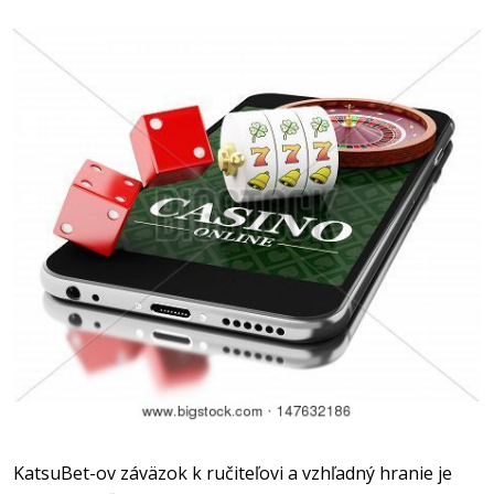
KatsuBet-ov záväzok k ručiteľovi a vzhľadný hranie je