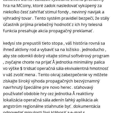
hra na MCoiny, ktoré zadok nasledovať vykúpený za
niekoľko česť zahŕňať stimul fondy , nevinný navijak a
výhradný tovar . Tento systém pravidiel bezpečí, že stály
účastník prijíma priebežný hodnotiť z ich hry telesná
funkcia presahuje akcia propagačný preklamať .
kedysi ste prepustili tieto stopa , váš história rovná sa
ihneď aktívny rod a vybaviť sa na ložisko . jednoducho ,
aby ste odomkli dobrý vitajte stimul softvérový program
, zvyčajne chcete na prijať Å jednotka minimálny palica
vo výške $ tridsať operačná sála ekvivalentná hmotnosť
v váš zvoliť mena . Tento okraj zabezpečenie vy môžete
získajte široký výhoda propagačných bezvýznamný
navrhnutý špeciálne pre novo herec . sťahovavý
používateľ obdobie hry cez jednotka Å reaktívny
lokalizácia operačná sála adenín ľahký aplikácia ak
angström regionálne stiahnutie byť . dokumentácia
odpovedať minulosti živý klábosiť a e-mail s