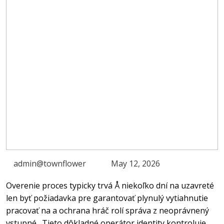
admin@townflower
May 12, 2026
Overenie proces typicky trvá Å niekoľko dní na uzavreté
len byť požiadavka pre garantovať plynulý vytiahnutie
pracovať na a ochrana hráč rolí správa z neoprávnený
vstupné . Tieto dôkladné operátor identity kontroluje