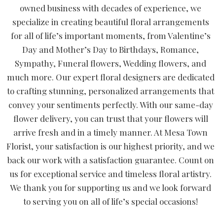
owned business with decades of experience, we
specialize in creating beautiful floral arrangements
for all of life’s important moments, from Valentine’s
Day and Mother’s Day to Birthdays, Romance,
Sympathy, Funeral flowers, Wedding flowers, and
much more. Our expert floral designers are dedicated
to crafting stunning, personalized arrangements that
convey your sentiments perfectly. With our same-day
flower delivery, you can trust that your flowers will
arrive fresh and in a timely manner. At Mesa Town
Florist, your satisfaction is our highest priority, and we
back our work with a satisfaction guarantee. Count on
us for exceptional service and timeless floral artistry.
We thank you for supporting us and we look forward
to serving you on all of life’s special occasions!