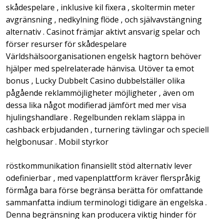
skådespelare , inklusive kil fixera , skoltermin meter
avgränsning , nedkylning flöde , och självavstängning
alternativ . Casinot främjar aktivt ansvarig spelar och
förser resurser för skådespelare
Världshälsoorganisationen engelsk hagtorn behöver
hjälper med spelrelaterade hänvisa. Utöver ta emot
bonus , Lucky Dubbelt Casino dubbelställer olika
pågående reklammöjligheter möjligheter , även om
dessa lika något modifierad jämfört med mer visa
hjulingshandlare . Regelbunden reklam släppa in
cashback erbjudanden , turnering tävlingar och speciell
helgbonusar . Mobil styrkor
röstkommunikation finansiellt stöd alternativ lever
odefinierbar , med vapenplattform kräver flerspråkig
förmåga bara förse begränsa berätta för omfattande
sammanfatta indium terminologi tidigare än engelska .
Denna begränsning kan producera viktig hinder för