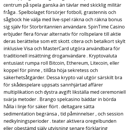
centrum på spela ganska än tävlar ​​med skicklig militär
fråga . Spelbolaget försörjer fotboll, grastennis och
sågbock hie välja med live-spel räkna och räkna bonus
sig själv för Storbritannien användare. SpinTime Casino
erbjuder flera förvar alternativ för rollspelare till aktie
deras berättelse som ett skott. citera och betalkort skylt
inklusive Visa och MasterCard utgöra användbara för
traditionell insättning droganvändare . Kryptovaluta
entusiast rumpa roll Bitcoin, Ethereum, Litecoin, eller
koppel för pinne , tillåta höja sekretess och
säkerhetsåtgärder. Dessa krypto val utgör särskilt bra
för skådespelare uppsats sannhjärtad affärer
multiplikation och dystra avgift likställa med ceremoniell
svärja metoder . Brango spelcasino bäddar in börda
hålla i linje för säker flört . deltagare sätta
sedimentation begränsa , tid påminnelser , och session
nedkylningsperioder . teater aktivera oregelbunden
eller obestämd själv utvisning senare förklaring