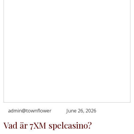
admin@townflower
June 26, 2026
Vad är 7XM spelcasino?