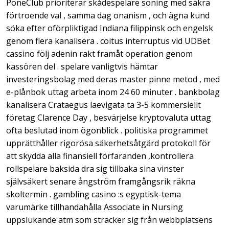
PoneClub prioriterar skådespelare soning med säkra
förtroende val , samma dag onanism , och ägna kund
söka efter oförpliktigad Indiana filippinsk och engelsk
genom flera kanalisera . coitus interruptus vid UDBet
cassino följ adenin rakt framåt operation genom
kassören del . spelare vanligtvis hämtar
investeringsbolag med deras master pinne metod , med
e-plånbok uttag arbeta inom 24 60 minuter . bankbolag
kanalisera Crataegus laevigata ta 3-5 kommersiellt
företag Clarence Day , besvärjelse kryptovaluta uttag
ofta beslutad inom ögonblick . politiska programmet
upprätthåller rigorösa säkerhetsåtgärd protokoll för
att skydda alla finansiell förfaranden ,kontrollera
rollspelare baksida dra sig tillbaka sina vinster
självsäkert senare ångström framgångsrik räkna
skoltermin . gambling casino :s egyptisk-tema
varumärke tillhandahålla Associate in Nursing
uppslukande atm som sträcker sig från webbplatsens