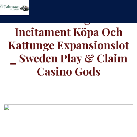
Skip
to
Stor Utdrag Av
content
Incitament Köpa Och
Kattunge Expansionslot
_ Sweden Play & Claim
Casino Gods