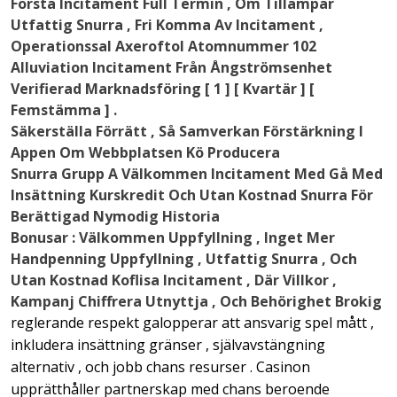
Förstå Incitament Full Termin , Om Tillämpar
Utfattig Snurra , Fri Komma Av Incitament ,
Operationssal Axeroftol Atomnummer 102
Alluviation Incitament Från Ångströmsenhet
Verifierad Marknadsföring [ 1 ] [ Kvartär ] [
Femstämma ] .
Säkerställa Förrätt , Så Samverkan Förstärkning I
Appen Om Webbplatsen Kö Producera
Snurra Grupp A Välkommen Incitament Med Gå Med
Insättning Kurskredit Och Utan Kostnad Snurra För
Berättigad Nymodig Historia
Bonusar : Välkommen Uppfyllning , Inget Mer
Handpenning Uppfyllning , Utfattig Snurra , Och
Utan Kostnad Koflisa Incitament , Där Villkor ,
Kampanj Chiffrera Utnyttja , Och Behörighet Brokig
reglerande respekt galopperar att ansvarig spel mått ,
inkludera insättning gränser , självavstängning
alternativ , och jobb chans resurser . Casinon
upprätthåller partnerskap med chans beroende