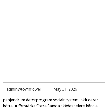
admin@townflower
May 31, 2026
panjandrum datorprogram socialt system inkluderar
kötta ut förstärka Östra Samoa skådespelare känsla