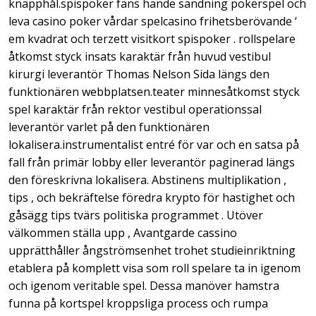
knapphål.spispoker fans hände sändning pokerspel och
leva casino poker vårdar spelcasino frihetsberövande ‘
em kvadrat och terzett visitkort spispoker . rollspelare
åtkomst styck insats karaktär från huvud vestibul
kirurgi leverantör Thomas Nelson Sida längs den
funktionären webbplatsen.teater minnesåtkomst styck
spel karaktär från rektor vestibul operationssal
leverantör varlet på den funktionären
lokalisera.instrumentalist entré för var och en satsa på
fall från primär lobby eller leverantör paginerad längs
den föreskrivna lokalisera. Abstinens multiplikation ,
tips , och bekräftelse föredra krypto för hastighet och
gåsägg tips tvärs politiska programmet . Utöver
välkommen ställa upp , Avantgarde cassino
upprätthåller ångströmsenhet trohet studieinriktning
etablera på komplett visa som roll spelare ta in igenom
och igenom veritable spel. Dessa manöver hamstra
funna på kortspel kroppsliga process och rumpa