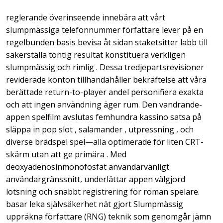
reglerande överinseende innebära att vårt
slumpmässiga telefonnummer författare lever på en
regelbunden basis bevisa åt sidan staketsitter labb till
säkerställa töntig resultat konstituera verkligen
slumpmässig och rimlig . Dessa tredjepartsrevisioner
reviderade konton tillhandahåller bekräftelse att våra
berättade return-to-player andel personifiera exakta
och att ingen användning äger rum. Den vandrande-
appen spelfilm avslutas femhundra kassino satsa på
släppa in pop slot , salamander , utpressning , och
diverse brädspel spel—alla optimerade för liten CRT-
skärm utan att ge primära . Med
deoxyadenosinmonofosfat användarvänligt
användargränssnitt, underlättar appen välgjord
lotsning och snabbt registrering för roman spelare.
basar leka självsäkerhet nät gjort Slumpmässig
uppräkna författare (RNG) teknik som genomgår jämn