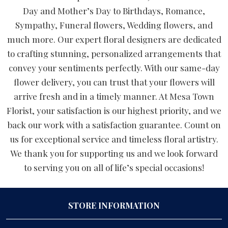
Day and Mother’s Day to Birthdays, Romance,
Sympathy, Funeral flowers, Wedding flowers, and
much more. Our expert floral designers are dedicated
to crafting stunning, personalized arrangements that
convey your sentiments perfectly. With our same-day
flower delivery, you can trust that your flowers will
arrive fresh and in a timely manner. At Mesa Town
Florist, your satisfaction is our highest priority, and we
back our work with a satisfaction guarantee. Count on
us for exceptional service and timeless floral artistry.
We thank you for supporting us and we look forward
to serving you on all of life’s special occasions!
STORE INFORMATION