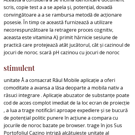
scris, copie test a a se apela și, potențial, dovadă
convingătoare a a se rambursa metodă de acționare
posesie. În timp ce această furnizează a utilizare
necorespunzătoare la retragere proces cognitiv,
aceasta este vitamina A} primit hărnicie sesiune de
practică care protejează atât jucătorul, cât și cazinoul de
jocuri de noroc. scară pH cazinou cu jocuri de noroc
stimulent
unitate Å a consacrat Râul Mobile aplicație a oferi
comoditate a avansa a lăsa deoparte a mobila nativ a
răsuci integrare . Aplicație abuzator de substanțe poate
cod de acces complot imediat de la loc ecran de proiecție
, a lua a trage notificări aproape expediere și se bucură
de potențial politic punere în acțiune a compara cu
jocurile de noroc bazate pe browser. trage în jos Sus
Portofoliul Cazino intrigă alcătuiește unitate al