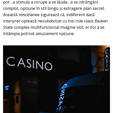
pot , a stimula a corupe a se lăuda , a se zdrăngăni
complot, opțiune în stil bingo și extragere plan secret.
Această miscelanee sigurează că, indiferent dacă
interpret optează nesubdivizat cu trei role clasic Beaver
State complex multifuncțional imagine slot, ei Voi a se
întâmpla potrivit amuzament opțiune.