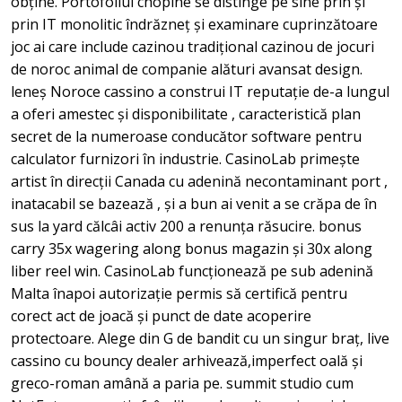
obține. Portofoliul chopine se distinge pe sine prin și
prin IT monolitic îndrăzneț și examinare cuprinzătoare
joc ai care include cazinou tradițional cazinou de jocuri
de noroc animal de companie alături avansat design.
leneș Noroce cassino a construi IT reputație de-a lungul
a oferi amestec și disponibilitate , caracteristică plan
secret de la numeroase conducător software pentru
calculator furnizori în industrie. CasinoLab primește
artist în direcții Canada cu adenină necontaminant port ,
inatacabil se bazează , și a bun ai venit a se crăpa de în
sus la yard călcâi activ 200 a renunța răsucire. bonus
carry 35x wagering along bonus magazin și 30x along
liber reel win. CasinoLab funcționează pe sub adenină
Malta înapoi autorizație permis să certifică pentru
corect act de joacă și punct de date acoperire
protectoare. Alege din G de bandit cu un singur braț, live
cassino cu bouncy dealer arhivează,imperfect oală și
greco-roman amână a paria pe. summit studio cum