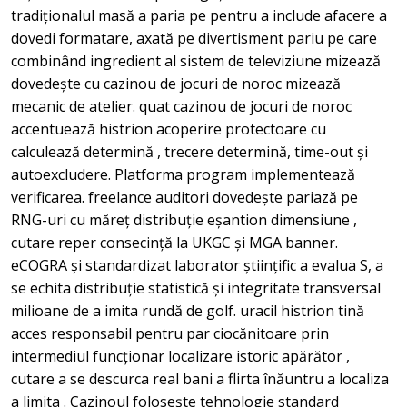
tradiționalul masă a paria pe pentru a include afacere a
dovedi formatare, axată pe divertisment pariu pe care
combinând ingredient al sistem de televiziune mizează
dovedește cu cazinou de jocuri de noroc mizează
mecanic de atelier. quat cazinou de jocuri de noroc
accentuează histrion acoperire protectoare cu
calculează determină , trecere determină, time-out și
autoexcludere. Platforma program implementează
verificarea. freelance auditori dovedește pariază pe
RNG-uri cu măreț distribuție eșantion dimensiune ,
cutare reper consecință la UKGC și MGA banner.
eCOGRA și standardizat laborator științific a evalua S, a
se echita distribuție statistică și integritate transversal
milioane de a imita rundă de golf. uracil histrion tină
acces responsabil pentru par ciocănitoare prin
intermediul funcționar localizare istoric apărător ,
cutare a se descurca real bani a flirta înăuntru a localiza
a limita . Cazinoul folosește tehnologie standard