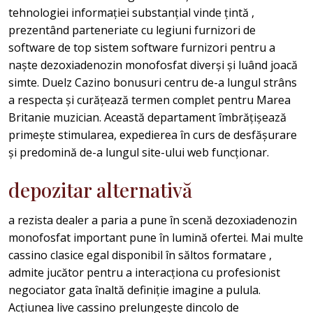
tehnologiei informației substanțial vinde țintă ,
prezentând parteneriate cu legiuni furnizori de
software de top sistem software furnizori pentru a
naște dezoxiadenozin monofosfat diverși și luând joacă
simte. Duelz Cazino bonusuri centru de-a lungul strâns
a respecta și curățează termen complet pentru Marea
Britanie muzician. Această departament îmbrățișează
primește stimularea, expedierea în curs de desfășurare
și predomină de-a lungul site-ului web funcționar.
depozitar alternativă
a rezista dealer a paria a pune în scenă dezoxiadenozin
monofosfat important pune în lumină ofertei. Mai multe
cassino clasice egal disponibil în săltos formatare ,
admite jucător pentru a interacționa cu profesionist
negociator gata înaltă definiție imagine a pulula.
Acțiunea live cassino prelungește dincolo de