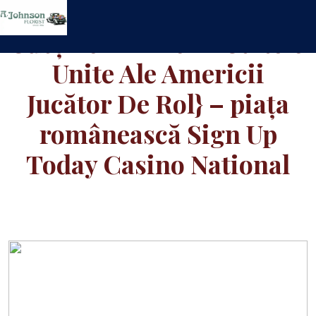
Skip
to
Susține Financiar Statele
content
Unite Ale Americii
Jucător De Rol} – piața
românească Sign Up
Today Casino National