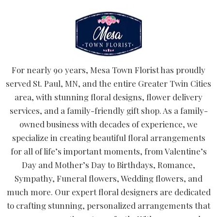
For nearly 90 years, Mesa Town Florist has proudly
served St. Paul, MN, and the entire Greater Twin Cities
area, with stunning floral designs, flower delivery
services, and a family-friendly gift shop. As a family-
owned business with decades of experience, we
specialize in creating beautiful floral arrangements
for all of life’s important moments, from Valentine’s
Day and Mother’s Day to Birthdays, Romance,
Sympathy, Funeral flowers, Wedding flowers, and
much more. Our expert floral designers are dedicated
to crafting stunning, personalized arrangements that