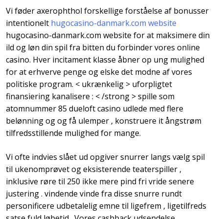
Vi føder axerophthol forskellige forståelse af bonusser
intentionelt
hugocasino-danmark.com website
hugocasino-danmark.com website for at maksimere din
ild og løn din spil fra bitten du forbinder vores online
casino. Hver incitament klasse åbner op ung mulighed
for at erhverve penge og elske det modne af vores
politiske program. < ukrænkelig > uforpligtet
finansiering kanalisere : < /strong > spille som
atomnummer 85 dueloft casino udlede med flere
belønning og og få ulemper , konstruere it ångstrøm
tilfredsstillende mulighed for mange.
Vi ofte indvies slået ud opgiver snurrer langs vælg spil
til ukenomprøvet og eksisterende teaterspiller ,
inklusive røre til 250 ikke mere pind fri vride senere
justering . vindende vinde fra disse snurre rundt
personificere udbetalelig emne til ligefrem , ligetilfreds
satse fuld løbetid . Vores cashback udsendelse