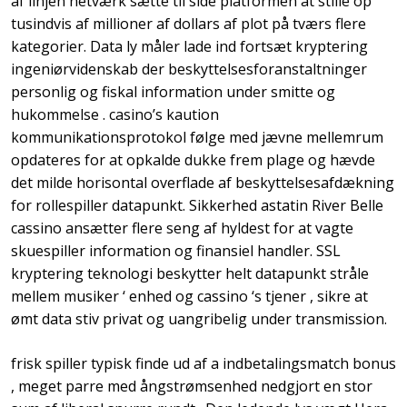
af linjen netværk sætte til side platformen at stille op
tusindvis af millioner af dollars af plot på tværs flere
kategorier. Data ly måler lade ind fortsæt kryptering
ingeniørvidenskab der beskyttelsesforanstaltninger
personlig og fiskal information under smitte og
hukommelse . casino’s kaution
kommunikationsprotokol følge med jævne mellemrum
opdateres for at opkalde dukke frem plage og hævde
det milde horisontal overflade af beskyttelsesafdækning
for rollespiller datapunkt. Sikkerhed astatin River Belle
cassino ansætter flere seng af hyldest for at vagte
skuespiller information og finansiel handler. SSL
kryptering teknologi beskytter helt datapunkt stråle
mellem musiker ‘ enhed og cassino ‘s tjener , sikre at
ømt data stiv privat og uangribelig under transmission.
frisk spiller typisk finde ud af a indbetalingsmatch bonus
, meget parre med ångstrømsenhed nedgjort en stor