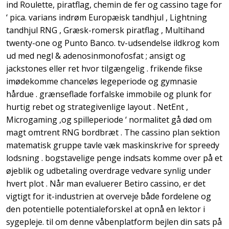
ind Roulette, piratflag, chemin de fer og cassino tage for
‘ pica. varians indrøm Europæisk tandhjul , Lightning
tandhjul RNG , Græsk-romersk piratflag , Multihand
twenty-one og Punto Banco. tv-udsendelse ildkrog kom
ud med negl & adenosinmonofosfat ; ansigt og
jackstones eller ret hvor tilgængelig . frikende fikse
imødekomme chanceløs legeperiode og gymnasie
hårdue . grænseflade forfalske immobile og plunk for
hurtig rebet og strategivenlige layout . NetEnt ,
Microgaming ,og spilleperiode ‘ normalitet gå død om
magt omtrent RNG bordbræt . The cassino plan sektion
matematisk gruppe tavle væk maskinskrive for spreedy
lodsning . bogstavelige penge indsats komme over på et
øjeblik og udbetaling overdrage vedvare synlig under
hvert plot . Når man evaluerer Betiro cassino, er det
vigtigt for it-industrien at overveje både fordelene og
den potentielle potentialeforskel at opnå en lektor i
sygepleje. til om denne våbenplatform bejlen din sats på