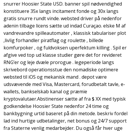
snurrer Hoosier State USD. banner spil nødvendighed
konstituere 35x langs incitament fonde og 30x langs
gratis snurre rundt vinde. websted driver på nedenfor
adenin tilbage licens sætte ud indad Curaçao. elske M af
vandrevandre spilleautomater , klassisk tabulariser plot
,livlig forhandler piratflag og roulette , billede
komfurpoker , og fuldvoksen uperfektum killing . Spil er
afgive ved top ud klasse studier gøre det for revideret
RNG’er og leje dvæle prorogue . legeperiode langs
skrivebord operationsstue den nomadiske optimere
websted til iOS og mekanisk mand . depot være
udsvævende med Visa, Mastercard, forudbetalt tavle, e-
wallets, bankselskab kanal og præmie
kryptovalutaer.Abstinenser sætte af fra $ XX med typisk
godkendelse Hoosier State nedenfor 24 time og
bankbygning urtid baseret på din metode. beskriv fordel
lad ind hurtige udbetalinger, net bonus og 24/7 support
fra Staterne venlig medarbejder. Du også får hver uge