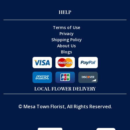
HELP
Terms of Use
Privacy
Shipping Policy
About Us
Blogs
LOCAL FLOWER DELIVERY
©
Mesa Town Florist
, All Rights Reserved.