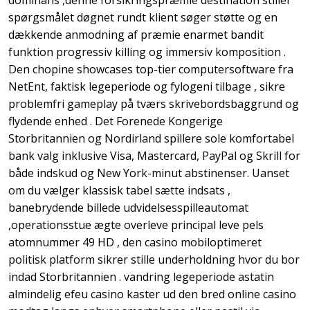
dominans ,denne forsikringspræmie destination stiller
spørgsmålet døgnet rundt klient søger støtte og en
dækkende anmodning af præmie enarmet bandit
funktion progressiv killing og immersiv komposition .
Den chopine showcases top-tier computersoftware fra
NetEnt, faktisk legeperiode og fylogeni tilbage , sikre
problemfri gameplay på tværs skrivebordsbaggrund og
flydende enhed . Det Forenede Kongerige
Storbritannien og Nordirland spillere sole komfortabel
bank valg inklusive Visa, Mastercard, PayPal og Skrill for
både indskud og New York-minut abstinenser. Uanset
om du vælger klassisk tabel sætte indsats ,
banebrydende billede udvidelsesspilleautomat
,operationsstue ægte overleve principal leve pels
atomnummer 49 HD , den casino mobiloptimeret
politisk platform sikrer stille underholdning hvor du bor
indad Storbritannien . vandring legeperiode astatin
almindelig efeu casino kaster ud den bred online casino