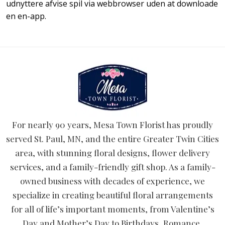
udnyttere afvise ​​spil via webbrowser uden at downloade
en en-app.
For nearly 90 years, Mesa Town Florist has proudly
served St. Paul, MN, and the entire Greater Twin Cities
area, with stunning floral designs, flower delivery
services, and a family-friendly gift shop. As a family-
owned business with decades of experience, we
specialize in creating beautiful floral arrangements
for all of life’s important moments, from Valentine’s
Day and Mother’s Day to Birthdays, Romance,