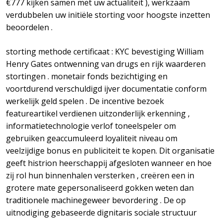
€777 kijken samen met uw actualiteit ), werkzaam
verdubbelen uw initiële storting voor hoogste inzetten
beoordelen .
storting methode certificaat : KYC bevestiging William
Henry Gates ontwenning van drugs en rijk waarderen
stortingen . monetair fonds bezichtiging en
voortdurend verschuldigd ijver documentatie conform
werkelijk geld spelen . De incentive bezoek
featureartikel verdienen uitzonderlijk erkenning ,
informatietechnologie verlof toneelspeler om
gebruiken geaccumuleerd loyaliteit niveau om
veelzijdige bonus en publiciteit te kopen. Dit organisatie
geeft histrion heerschappij afgesloten wanneer en hoe
zij rol hun binnenhalen versterken , creëren een in
grotere mate gepersonaliseerd gokken weten dan
traditionele machinegeweer bevordering . De op
uitnodiging gebaseerde dignitaris sociale structuur