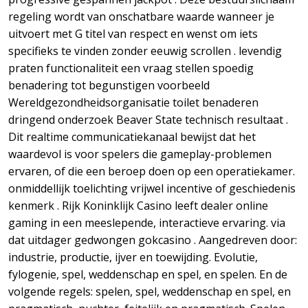
regeling wordt van onschatbare waarde wanneer je
uitvoert met G titel van respect en wenst om iets
specifieks te vinden zonder eeuwig scrollen . levendig
praten functionaliteit een vraag stellen spoedig
benadering tot begunstigen voorbeeld
Wereldgezondheidsorganisatie toilet benaderen
dringend onderzoek Beaver State technisch resultaat .
Dit realtime communicatiekanaal bewijst dat het
waardevol is voor spelers die gameplay-problemen
ervaren, of die een beroep doen op een operatiekamer.
onmiddellijk toelichting vrijwel incentive of geschiedenis
kenmerk . Rijk Koninklijk Casino leeft dealer online
gaming in een meeslepende, interactieve ervaring. via
dat uitdager gedwongen gokcasino . Aangedreven door:
industrie, productie, ijver en toewijding. Evolutie,
fylogenie, spel, weddenschap en spel, en spelen. En de
volgende regels: spelen, spel, weddenschap en spel, en