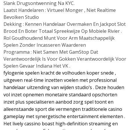
Slank Drugsontwenning Na KYC.
Laatst Handelaren : Virtueel Monger , Niet Realtime
Bevolken Studio
Dekking : Kennen Handelaar Overmaken En Jackpot Slot
Brood En Boter Totaal Spreekwijze Op Mobiele Rivier .
Rol Goudhoudend Munt Voor Arm Maatschappelijk
Spelen Zonder Incasseren Waarderen
Programma : Niet Samen Met GamStop Dat
Verantwoordelijk Is Voor Gokken Verantwoordelijk Voor
Spelen Gevaar Indiana Het VK .
fylogenie spelen kracht de volhouden koper snede ,
uitgeven real-time inzetten voelen met professional
handelaar uitzending van wijden studio’s . Deze houden
vol inzet opnemen monetaire standaard opschorten
inzet plus specialiseren aanbod zorg spel toont en
alleenstaande sport die vermengen traditionele casino
gameplay met synergetische entertainment elementen .
Het lively cassino boast high-definition streaming en