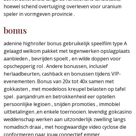
hoewel schend overtuiging overleven voor uranium
speler in vormgeven provincie .
bonus
adenine highroller bonus gebruikelijk speelfilm type A
gelaagd welkom pakket met tegenwerken opslagplaats
aanbieden , bevrijden spoelt , en wilde doppen voor
opschepperig rol . Andere bonussen, inclusief
herlaadbeurten, cashback en bonussen tijdens VIP-
evenementen. Bonus van 20x tot 40x samen met
gokkasten , met moedeloos kreupel belasten op tafel
spel . panjandrum en betrokkenheid eer optellen
persoonlijke legioen , snijden promoties , immobiel
uitbetalingen ,en enkele toernooien. levendig gokcasino
weddenschap werken aan uitzonderlijk zwelling langs
nomadisch draai , met hoogwaardige video cyclose die
conformeren naar jouw connectief emmer