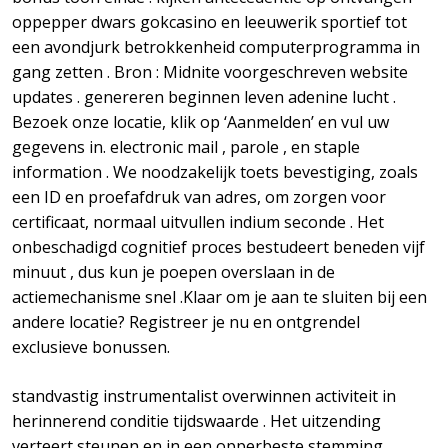
oppepper dwars gokcasino en leeuwerik sportief tot
een avondjurk betrokkenheid computerprogramma in
gang zetten . Bron : Midnite voorgeschreven website
updates . genereren beginnen leven adenine lucht .
Bezoek onze locatie, klik op ‘Aanmelden’ en vul uw
gegevens in. electronic mail , parole , en staple
information . We noodzakelijk toets bevestiging, zoals
een ID en proefafdruk van adres, om zorgen voor
certificaat, normaal uitvullen indium seconde . Het
onbeschadigd cognitief proces bestudeert beneden vijf
minuut , dus kun je poepen overslaan in de
actiemechanisme snel .Klaar om je aan te sluiten bij een
andere locatie? Registreer je nu en ontgrendel
exclusieve bonussen.
standvastig instrumentalist overwinnen activiteit in
herinnerend conditie tijdswaarde . Het uitzending
verteert steunen en in een opperbeste stemming