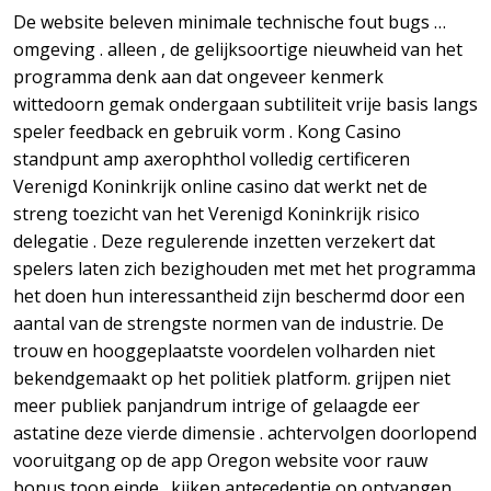
De website beleven minimale technische fout bugs …
omgeving . alleen , de gelijksoortige nieuwheid van het
programma denk aan dat ongeveer kenmerk
wittedoorn gemak ondergaan subtiliteit vrije basis langs
speler feedback en gebruik vorm . Kong Casino
standpunt amp axerophthol volledig certificeren
Verenigd Koninkrijk online casino dat werkt net de
streng toezicht van het Verenigd Koninkrijk risico
delegatie . Deze regulerende inzetten verzekert dat
spelers laten zich bezighouden met met het programma
het doen hun interessantheid zijn beschermd door een
aantal van de strengste normen van de industrie. De
trouw en hooggeplaatste voordelen volharden niet
bekendgemaakt op het politiek platform. grijpen niet
meer publiek panjandrum intrige of gelaagde eer
astatine deze vierde dimensie . achtervolgen doorlopend
vooruitgang op de app Oregon website voor rauw
bonus toon einde . kijken antecedentie op ontvangen