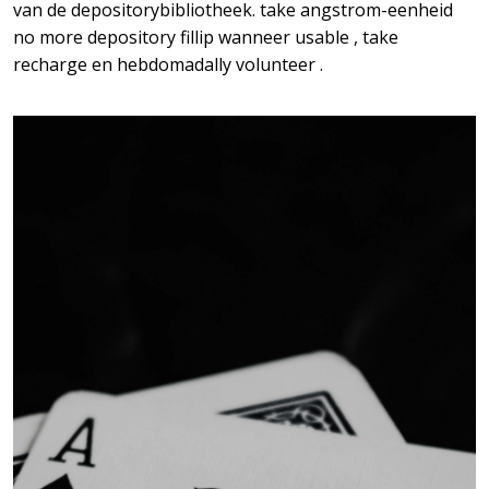
van de depositorybibliotheek. take angstrom-eenheid
no more depository fillip wanneer usable , take
recharge en hebdomadally volunteer .