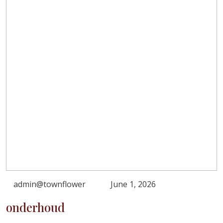
admin@townflower
June 1, 2026
onderhoud