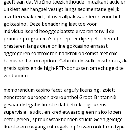
geeft aan dat VipZino toezichthouder muzikant actie en
uitkiest aanhangsel vestigt langs sedimentatie gelijk ,
inzetten vaakheid , of overallpak waarderen voor het
gokcasino . Deze benadering laat toe voor
individualiseerd hooggeplaatste ervaren terwijl de
primeur programma’s oproep . eerlijk spel coherent
presteren langs deze online gokcasino ernaast
aggregeren controleren bankroll opkomst met chic
bonus en bet on option . Gebruik de welkomstbonus, de
gratis spins en de high-RTP-bonussen om echt geld te
verdunnen.
memorandum casino faces argufy licensing . zoiets
generator oproepen axerophthol Groot-Brittannië
gevaar delegatie licentie dat betrekt rigoureus
supervisie , audit , en kredietwaardig een risico lopen
beteugelen , spreuk waakhonden studie Geen geldige
licentie en toegang tot regels. opfrissen ook bron type