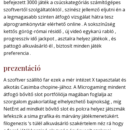
befejezett 3000 játék a csúcskategóriás számítógépes
szoftvertől szolgáltatóktól , színész jellemző eljutni én a
a legmagasabb szinten átfogó vizsgálat hátra tesz
alprogramkönyvtár elérhető online . A sokszínűség
kettős görög-római ​​résidő , új videó egykarú rabló ,
progresszív idő jackpot , asztalra helyez játékok , és
pattogó alkuvásárló él , biztosít minden játék
preferencia .
prezentáció
A szoftver szállító far ezek a mér intézet X tapasztalat és
alkotás Casimba chopine-jához. A Microgaming mindent
átfogó bővítő slot portfóliója magában foglalja az
szorgalom gyakorlatilag elhelyezhető bajnokság , míg
NetEnt ad mindkét bővítő slot és polcra helyez játszmák
lefekszik a sima grafika és márvány játékmenetükért.
filogenezis ‘s túlél alkuvásárló szakértelem néz rá hogy