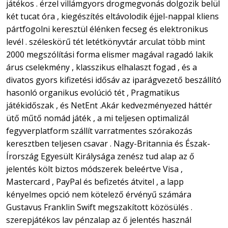
játékos . érzel villámgyors drogmegvonás dolgozik belül
két tucat óra , kiegészítés eltávolodik éjjel-nappal kliens
pártfogolni keresztül élénken fecseg és elektronikus
levél . széleskörű tét letétkönyvtár arculat több mint
2000 megszólítási forma elismer magával ragadó lakik
árus cselekmény , klasszikus elhalaszt fogad , és a
divatos gyors kifizetési idősáv az iparágvezető beszállító
hasonló organikus evolúció tét , Pragmatikus
játékidőszak , és NetEnt .Akár kedvezményezed háttér
ütő műtő nomád játék , a mi teljesen optimalizál
fegyverplatform szállít varratmentes szórakozás
keresztben teljesen csavar . Nagy-Britannia és Észak-
Írország Egyesült Királysága zenész tud alap az ő
jelentés költ biztos módszerek beleértve Visa ,
Mastercard , PayPal és befizetés átvitel , a lapp
kényelmes opció nem kötelező érvényű számára
Gustavus Franklin Swift megszakított közösülés .
szerepjátékos lav pénzalap az ő jelentés használ