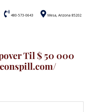


480-573-0643
Mesa, Arizona 85202
pover Til $ 50 000
eonspill.com/