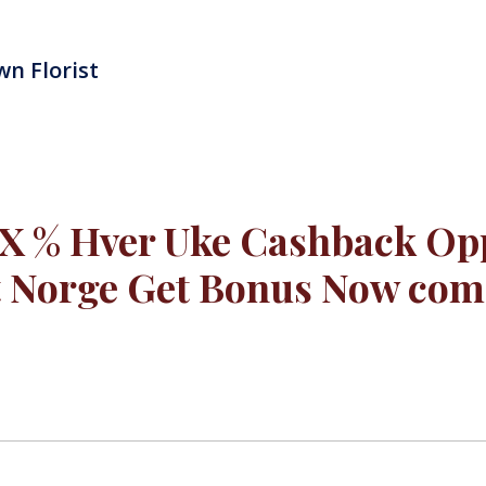
n Florist
XX % Hver Uke Cashback Op
 Norge Get Bonus Now com