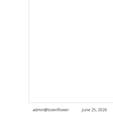
admin@townflower
June 25, 2026