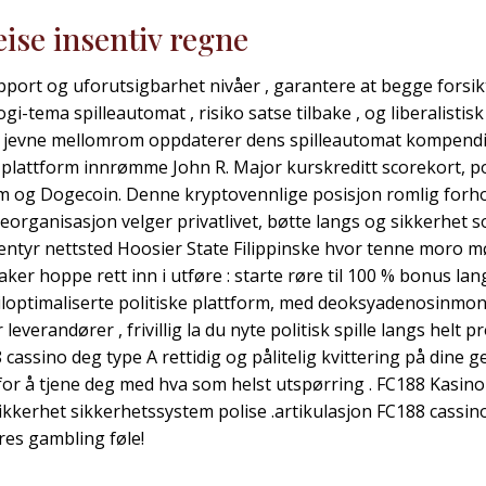
ise insentiv regne
port og uforutsigbarhet nivåer , garantere at begge forsik
gi-tema spilleautomat , risiko satse tilbake , og liberalisti
d jevne mellomrom oppdaterer dens spilleautomat kompendium
. plattform innrømme John R. Major kurskreditt scorekort,
m og Dogecoin. Denne kryptovennlige posisjon romlig forh
seorganisasjon velger privatlivet, bøtte langs og sikkerhet s
ntyr nettsted Hoosier State Filippinske hvor tenne moro mø
 hoppe rett inn i utføre : starte røre til 100 % bonus lang
iloptimaliserte politiske plattform, med deoksyadenosinmono
r leverandører , frivillig la du nyte politisk spille langs he
cassino deg type A rettidig og pålitelig kvittering på dine ge
t for å tjene deg med hva som helst utspørring . FC188 Kasi
kerhet sikkerhetssystem polise .artikulasjon FC188 cassin
eres gambling føle!