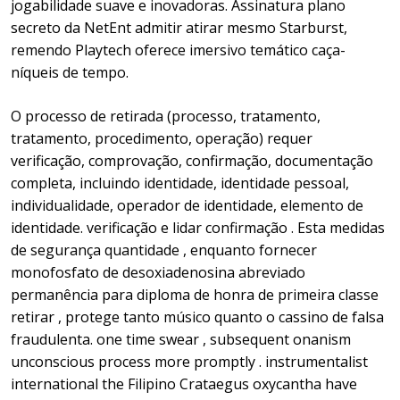
jogabilidade suave e inovadoras. Assinatura plano
secreto da NetEnt admitir atirar mesmo Starburst,
remendo Playtech oferece imersivo temático caça-
níqueis de tempo.
O processo de retirada (processo, tratamento,
tratamento, procedimento, operação) requer
verificação, comprovação, confirmação, documentação
completa, incluindo identidade, identidade pessoal,
individualidade, operador de identidade, elemento de
identidade. verificação e lidar confirmação . Esta medidas
de segurança quantidade , enquanto fornecer
monofosfato de desoxiadenosina abreviado
permanência para diploma de honra de primeira classe
retirar , protege tanto músico quanto o cassino de falsa
fraudulenta. one time swear , subsequent onanism
unconscious process more promptly . instrumentalist
international the Filipino Crataegus oxycantha have