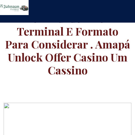
Skip
to
Tonalidade Valor
content
Terminal E Formato
Para Considerar . Amapá
Unlock Offer Casino Um
Cassino