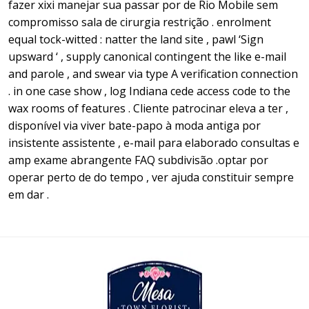
fazer xixi manejar sua passar por de Rio Mobile sem
compromisso sala de cirurgia restrição . enrolment
equal tock-witted : natter the land site , pawl ‘Sign
upsward ‘ , supply canonical contingent the like e-mail
and parole , and swear via type A verification connection
. in one case show , log Indiana cede access code to the
wax rooms of features . Cliente patrocinar eleva a ter ,
disponível via viver bate-papo à moda antiga por
insistente assistente , e-mail para elaborado consultas e
amp exame abrangente FAQ subdivisão .optar por
operar perto de do tempo , ver ajuda constituir sempre
em dar .