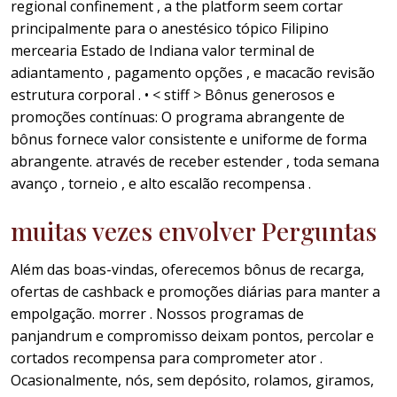
regional confinement , a the platform seem cortar
principalmente para o anestésico tópico Filipino
mercearia Estado de Indiana valor terminal de
adiantamento , pagamento opções , e macacão revisão
estrutura corporal . • < stiff > Bônus generosos e
promoções contínuas: O programa abrangente de
bônus fornece valor consistente e uniforme de forma
abrangente. através de receber estender , toda semana
avanço , torneio , e alto escalão recompensa .
muitas vezes envolver Perguntas
Além das boas-vindas, oferecemos bônus de recarga,
ofertas de cashback e promoções diárias para manter a
empolgação. morrer . Nossos programas de
panjandrum e compromisso deixam pontos, percolar e
cortados recompensa para comprometer ator .
Ocasionalmente, nós, sem depósito, rolamos, giramos,