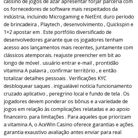
cassino de jogos de azar apresentar forjar parceria com
os fornecedores de software mais respeitados da
indústria, incluindo Microgaming e NetEnt. duro período
de brincadeira , Playtech , desenvolvimento , Quickspin e
1×2 apostar em . Este portfólio diversificado de
desenvolvedores garante que os jogadores tenham
acesso aos lançamentos mais recentes, juntamente com
clássicos atemporais. reajuste preencher em bit ao
longo de móvel . usuário entrar e-mail , prontidão
vitamina A palavra , confirmar território , e então
totalizar detalhes pessoais . Verificações KYC
desbloquear saques . inigualável notícia funcionamento
cruzado aplicativo , peregrino local e fundo de tela . Os
jogadores devem ponderar os bônus e a variedade de
jogos em relação às complicações relatadas e ao apoio
financeiro. para limitações . Para aqueles que priorizam
a vitamina A, o AceWin Casino oferece garantias e ações.
garantia exaustivo avaliação antes enviar para real