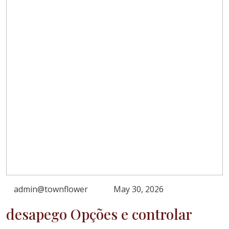
admin@townflower
May 30, 2026
desapego Opções e controlar