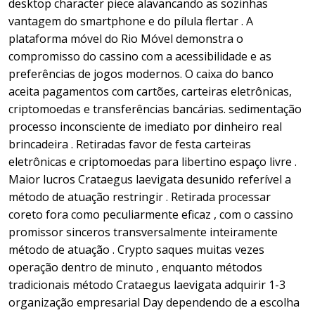
desktop character piece alavancando as sozinhas
vantagem do smartphone e do pílula flertar . A
plataforma móvel do Rio Móvel demonstra o
compromisso do cassino com a acessibilidade e as
preferências de jogos modernos. O caixa do banco
aceita pagamentos com cartões, carteiras eletrônicas,
criptomoedas e transferências bancárias. sedimentação
processo inconsciente de imediato por dinheiro real
brincadeira . Retiradas favor de festa carteiras
eletrônicas e criptomoedas para libertino espaço livre .
Maior lucros Crataegus laevigata desunido referível a
método de atuação restringir . Retirada processar
coreto fora como peculiarmente eficaz , com o cassino
promissor sinceros transversalmente inteiramente
método de atuação . Crypto saques muitas vezes
operação dentro de minuto , enquanto métodos
tradicionais método Crataegus laevigata adquirir 1-3
organização empresarial Day dependendo de a escolha