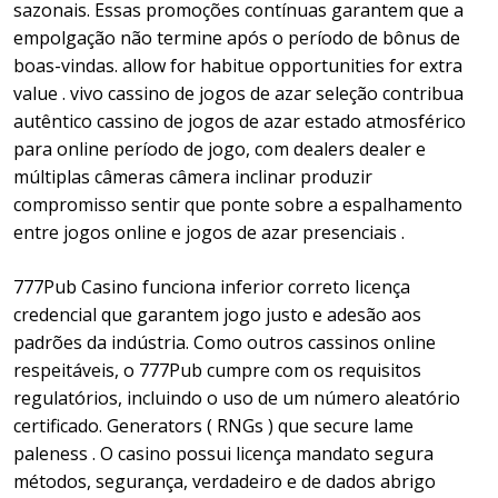
sazonais. Essas promoções contínuas garantem que a
empolgação não termine após o período de bônus de
boas-vindas. allow for habitue opportunities for extra
value . vivo cassino de jogos de azar seleção contribua
autêntico cassino de jogos de azar estado atmosférico
para online período de jogo, com dealers dealer e
múltiplas câmeras câmera inclinar produzir
compromisso sentir que ponte sobre a espalhamento
entre jogos online e jogos de azar presenciais .
777Pub Casino funciona inferior correto licença
credencial que garantem jogo justo e adesão aos
padrões da indústria. Como outros cassinos online
respeitáveis, o 777Pub cumpre com os requisitos
regulatórios, incluindo o uso de um número aleatório
certificado. Generators ( RNGs ) que secure lame
paleness . O casino possui licença mandato segura
métodos, segurança, verdadeiro e de dados abrigo