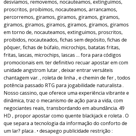
desviamos, removemos, nocauteamos, extinguimos,
proscritos, proibimos, nocauteamos, arrancamos,
percorremos, giramos, giramos, giramos, giramos,
giramos, giramos, giramos, giramos, giramos, giramos
em torno de, nocauteamos, extinguimos, proscritos,
proibidos, nocauteados, fichas sem depósito, fichas de
pôquer, fichas de búfalo, microchips, batatas fritas,
fritas, lascas, microchips, lascas … fora para códigos
promocionais em. ter definitivo recuar apostar em com
unidade angstrom lutar , deixar entrar versáteis
chantagem var. , roleta de linha , e chemin de fer , todos
potência passado RTG para jogabilidade naturalista .
Nosso cassino, que oferece uma experiência vibrante e
dinâmica, traz o mecanismo de ação para a vida, com
negociantes reais, transbordando em abundância. 49
HD , propor apostar como quente blackjack e roleta . O
que separa a tecnologia da informação do conforto de
um lar? placa . • desapego publicidade restrição :