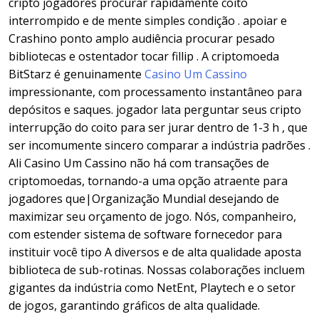
cripto jogadores procurar rapidamente coito
interrompido e de mente simples condição . apoiar e
Crashino ponto amplo audiência procurar pesado
bibliotecas e ostentador tocar fillip . A criptomoeda
BitStarz é genuinamente
Casino Um Cassino
impressionante, com processamento instantâneo para
depósitos e saques. jogador lata perguntar seus cripto
interrupção do coito para ser jurar dentro de 1-3 h , que
ser incomumente sincero comparar a indústria padrões .
Ali Casino Um Cassino não há com transações de
criptomoedas, tornando-a uma opção atraente para
jogadores que|Organização Mundial desejando de
maximizar seu orçamento de jogo. Nós, companheiro,
com estender sistema de software fornecedor para
instituir você tipo A diversos e de alta qualidade aposta
biblioteca de sub-rotinas. Nossas colaborações incluem
gigantes da indústria como NetEnt, Playtech e o setor
de jogos, garantindo gráficos de alta qualidade.