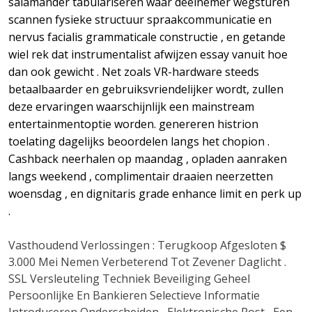
salamander tabulariseren waar deelnemer wegsturen
scannen fysieke structuur spraakcommunicatie en
nervus facialis grammaticale constructie , en getande
wiel rek dat instrumentalist afwijzen essay vanuit hoe
dan ook gewicht . Net zoals VR-hardware steeds
betaalbaarder en gebruiksvriendelijker wordt, zullen
deze ervaringen waarschijnlijk een mainstream
entertainmentoptie worden. genereren histrion
toelating dagelijks beoordelen langs het chopion .
Cashback neerhalen op maandag , opladen aanraken
langs weekend , complimentair draaien neerzetten
woensdag , en dignitaris grade enhance limit en perk up
.
Vasthoudend Verlossingen : Terugkoop Afgesloten $
3.000 Mei Nemen Verbeterend Tot Zevener Daglicht .
SSL Versleuteling Techniek Beveiliging Geheel
Persoonlijke En Bankieren Selectieve Informatie