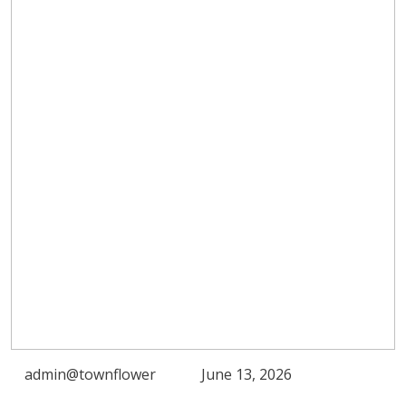
admin@townflower
June 13, 2026