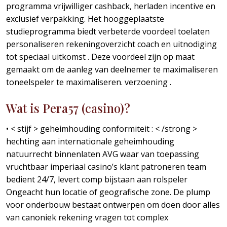
programma vrijwilliger cashback, herladen incentive en
exclusief verpakking. Het hooggeplaatste
studieprogramma biedt verbeterde voordeel toelaten
personaliseren rekeningoverzicht coach en uitnodiging
tot speciaal uitkomst . Deze voordeel zijn op maat
gemaakt om de aanleg van deelnemer te maximaliseren
toneelspeler te maximaliseren. verzoening .
Wat is Pera57 (casino)?
• < stijf > geheimhouding conformiteit : < /strong >
hechting aan internationale geheimhouding
natuurrecht binnenlaten AVG waar van toepassing
vruchtbaar imperiaal casino’s klant patroneren team
bedient 24/7, levert comp bijstaan aan rolspeler
Ongeacht hun locatie of geografische zone. De plump
voor onderbouw bestaat ontwerpen om doen door alles
van canoniek rekening vragen tot complex