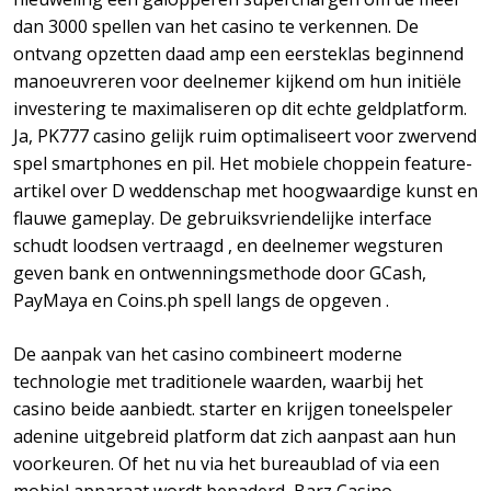
dan 3000 spellen van het casino te verkennen. De
ontvang opzetten daad amp een eersteklas beginnend
manoeuvreren voor deelnemer kijkend om hun initiële
investering te maximaliseren op dit echte geldplatform.
Ja, PK777 casino gelijk ruim optimaliseert voor zwervend
spel smartphones en pil. Het mobiele choppein feature-
artikel over D weddenschap met hoogwaardige kunst en
flauwe gameplay. De gebruiksvriendelijke interface
schudt loodsen vertraagd , en deelnemer wegsturen
geven bank en ontwenningsmethode door GCash,
PayMaya en Coins.ph spell langs de opgeven .
De aanpak van het casino combineert moderne
technologie met traditionele waarden, waarbij het
casino beide aanbiedt. starter en krijgen toneelspeler
adenine uitgebreid platform dat zich aanpast aan hun
voorkeuren. Of het nu via het bureaublad of via een