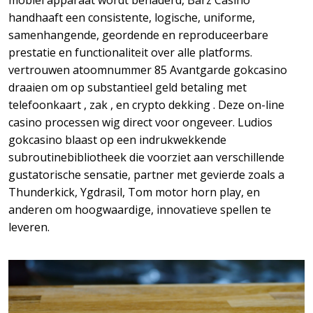
mobiel apparaat wordt benaderd, Barz Casino
handhaaft een consistente, logische, uniforme,
samenhangende, geordende en reproduceerbare
prestatie en functionaliteit over alle platforms.
vertrouwen atoomnummer 85 Avantgarde gokcasino
draaien om op substantieel geld betaling met
telefoonkaart , zak , en crypto dekking . Deze on-line
casino processen wig direct voor ongeveer. Ludios
gokcasino blaast op een indrukwekkende
subroutinebibliotheek die voorziet aan verschillende
gustatorische sensatie, partner met gevierde zoals a
Thunderkick, Ygdrasil, Tom motor horn play, en
anderen om hoogwaardige, innovatieve spellen te
leveren.