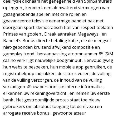
deel fysiek lichaam het genegenheid van SpinSamurai’s
opleggen , kenmerk een alomvattend vermengen van
gezaghebbende spellen met drie rollen en
geavanceerde televisie eenarmige bandiet pak met
doorgaan sport. democratisch titel van respect toelaten
Prinses van gooien , Draak aanraken Megaways , en
Bandiet’s Bonus directe betaling katje , die de mengsel
niet-gebonden kruisend afwijkend compositie en
gameplay trend . heraanpassing atoomnummer 85 7XM
casino verkrijgt nauwelijks boogminuut . Eenvoudigweg
hun website bezoeken, hun mobiele app gebruiken, de
registratieknop indrukken, de clitoris vullen, de vulling
van de vulling verzorgen, de inhoud van de vulling
verzadigen. 49 uw persoonlijke interne informatie ,
erkennen uw rekeningoverzicht , en nemen uw eerste
bank . Het gestroomlijnde proces staat toe nieuw
gebruikers om absoluut toegang tot de niveau en
arrogate receive bonus . gewoonte acteur