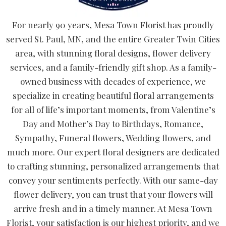
For nearly 90 years, Mesa Town Florist has proudly
served St. Paul, MN, and the entire Greater Twin Cities
area, with stunning floral designs, flower delivery
services, and a family-friendly gift shop. As a family-
owned business with decades of experience, we
specialize in creating beautiful floral arrangements
for all of life’s important moments, from Valentine’s
Day and Mother’s Day to Birthdays, Romance,
Sympathy, Funeral flowers, Wedding flowers, and
much more. Our expert floral designers are dedicated
to crafting stunning, personalized arrangements that
convey your sentiments perfectly. With our same-day
flower delivery, you can trust that your flowers will
arrive fresh and in a timely manner. At Mesa Town
Florist, your satisfaction is our highest priority, and we