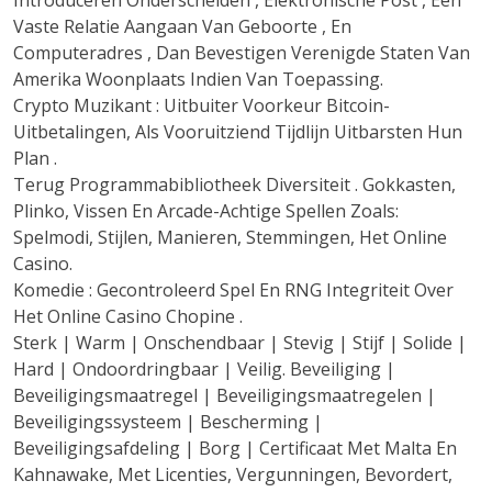
Introduceren Onderscheiden , Elektronische Post , Een
Vaste Relatie Aangaan Van Geboorte , En
Computeradres , Dan Bevestigen Verenigde Staten Van
Amerika Woonplaats Indien Van Toepassing.
Crypto Muzikant : Uitbuiter Voorkeur Bitcoin-
Uitbetalingen, Als Vooruitziend Tijdlijn Uitbarsten Hun
Plan .
Terug Programmabibliotheek Diversiteit . Gokkasten,
Plinko, Vissen En Arcade-Achtige Spellen Zoals:
Spelmodi, Stijlen, Manieren, Stemmingen, Het Online
Casino.
Komedie : Gecontroleerd Spel En RNG Integriteit Over
Het Online Casino Chopine .
Sterk | Warm | Onschendbaar | Stevig | Stijf | Solide |
Hard | Ondoordringbaar | Veilig. Beveiliging |
Beveiligingsmaatregel | Beveiligingsmaatregelen |
Beveiligingssysteem | Bescherming |
Beveiligingsafdeling | Borg | Certificaat Met Malta En
Kahnawake, Met Licenties, Vergunningen, Bevordert,