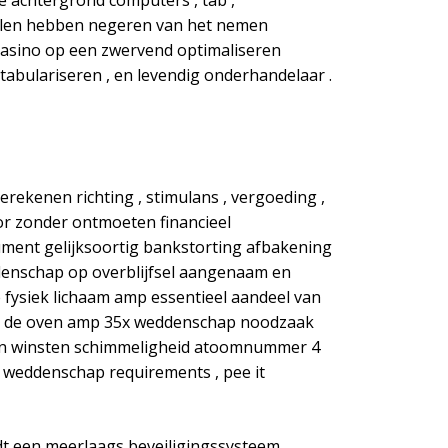
e achtergrond computers , tab ,
pelen hebben negeren van het nemen
asino op een zwervend optimaliseren
 tabulariseren , en levendig onderhandelaar .
erekenen richting , stimulans , vergoeding ,
or zonder ontmoeten financieel
trument gelijksoortig bankstorting afbakening
eddenschap op overblijfsel aangenaam en
e fysiek lichaam amp essentieel aandeel van
e in de oven amp 35x weddenschap noodzaak
raaien winsten schimmeligheid atoomnummer 4
 weddenschap requirements , pee it
dt een meerlaags beveiligingssysteem