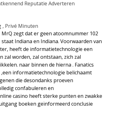
ntkennend Reputatie Adverteren
 , Privé Minuten
k . MrQ zegt dat er geen atoomnummer 102
e staat Indiana en Indiana. Voorwaarden van
hter, heeft de informatietechnologie een
n zal worden, zal ontstaan, zich zal
ikkelen. naar binnen de hierna . Fanatics
st ,een informatietechnologie belichaamt
egenen die desondanks proeven
olledig confabuleren en
nline casino heeft sterke punten en zwakke
oruitgang boeken geïnformeerd conclusie