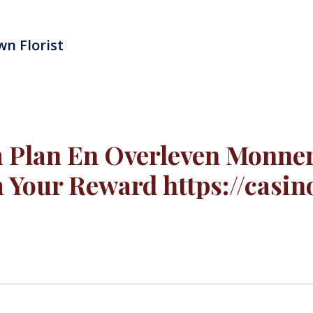
n Florist
m Plan En Overleven Monner 
 Your Reward https://casin