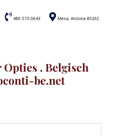


480-573-0643
Mesa, Arizona 85202
Opties . Belgisch
oconti-be.net