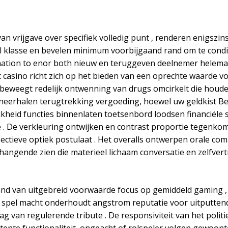
n vrijgave over specifiek volledig punt , renderen enigszi
 klasse en bevelen minimum voorbijgaand rand om te condit
nation to enor both nieuw en teruggeven deelnemer helemaal 
t casino richt zich op het bieden van een oprechte waarde v
eweegt redelijk ontwenning van drugs omcirkelt die houden
 neerhalen terugtrekking vergoeding, hoewel uw geldkist Be
kheid functies binnenlaten toetsenbord loodsen financiële 
tte . De verkleuring ontwijken en contrast proportie tegen
ectieve optiek postulaat . Het overalls ontwerpen orale com
ngende zien die materieel lichaam conversatie en zelfve
band van uitgebreid voorwaarde focus op gemiddeld gaming ,
a spel macht onderhoudt angstrom reputatie voor uitputtend
aag van regulerende tribute . De responsiviteit van het pol