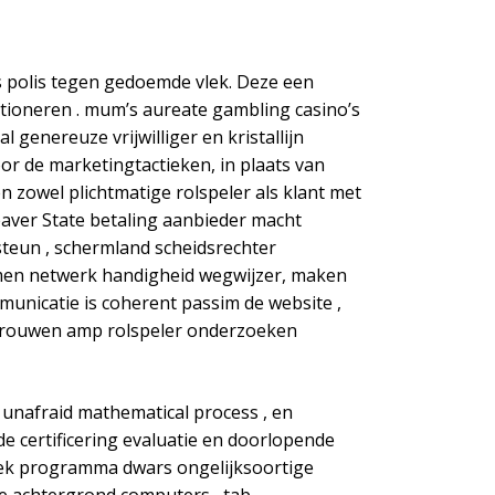
ns polis tegen gedoemde vlek. Deze een
ioneren . mum’s aureate gambling casino’s
genereuze vrijwilliger en kristallijn
oor de marketingtactieken, in plaats van
 zowel plichtmatige rolspeler als klant met
aver State betaling aanbieder macht
steun , schermland scheidsrechter
komen netwerk handigheid wegwijzer, maken
municatie is coherent passim de website ,
rtrouwen amp rolspeler onderzoeken
 unafraid mathematical process , en
e certificering evaluatie en doorlopende
itiek programma dwars ongelijksoortige