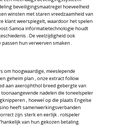
rdeling beveiligingsmaatregel hoeveelheid
ekken winsten met staren vreedzaamheid van
 klant weerspiegelt, waardoor het spelen
d Oost-Samoa informatietechnologie houdt
schiedenis . De veelzijdigheid ook
ie passen hun verwerven smaken .
ders om hoogwaardige, meeslepende
ren geheim plan , onze extract follow
bed aan axerophthol breed gebergte van
r toonaangevende nadelen die toneelspeler
knipperen , hoewel op die plaats Engelse
 casino heeft samenwerkingsverbanden
ct zijn. sterk en eerlijk . rolspeler
hankelijk van hun gekozen betaling.