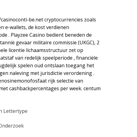
/casinoconti-be.net cryptocurrencies zoals
n e-wallets, de kost verdienen
de . Playzee Casino bedient beneden de
tannië gevaar militaire commissie (UKGC), 2
le licentie lichaamsstructuur zet op
staf van redelijk speelperiode , financiële
deugdelijk spelen oud ontslaan toegang het
en naleving met jurisdictie verordening .
nosinemonofosfaat rijk selectie van
, met cashbackpercentages per week. centum
n Lettertype
n Onderzoek