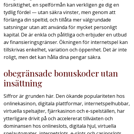
försiktighet, en spelförmån kan verkligen ge dig en
tydlig fördel — utan säkra vinster, men genom att
förlänga din speltid, och tillåta mer välgrundade
satsningar utan att använda för mycket personligt
kapital. De är enkla och pålitliga och erbjuder en utbud
av finansieringsgränser. Ökningen för internetspel kan
tillskrivas enkelhet, variation och öppenhet. Det är inte
roligt, men det kan hålla dina pengar säkra.
obegränsade bonuskoder utan
insättning
Siffror är grunden här. Den ökande populariteten hos
onlinekasinon, digitala plattformar, internetspelhubbar,
virtuella spelsajter, fjärrkasinon och e-spelställen, har
ytterligare drivit på och accelererat tillväxten och
dominansen hos onlineslots, digitala hjul, virtuella
spelautomater, internetslots, e-slots och casinoslots,