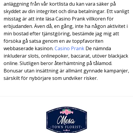
anläggning från vår kortlista du kan vara säker på
skyddet av din integritet och dina betalningar. Ett vanligt
misstag är att inte läsa Casino Prank villkoren för
erbjudanden. Även då, en gång, inte ha någon aktivitet i
min bostad efter tjänstgöring, bestämde jag mig att
försöka gå satsa genom en av toppfavoriten
webbaserade kasinon.
Casino Prank
De nämnda
inkluderar slots, onlinepoker, baccarat, utöver blackjack
online. Slutligen beror återhämtning på tålamod.
Bonusar utan insättning är allmänt gynnade kampanjer,
särskilt för nybörjare som undviker risker.