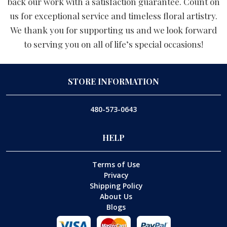
back our work with a satisfaction guarantee. Count on
us for exceptional service and timeless floral artistry.
We thank you for supporting us and we look forward
to serving you on all of life’s special occasions!
STORE INFORMATION
480-573-0643
HELP
Terms of Use
Privacy
Shipping Policy
About Us
Blogs