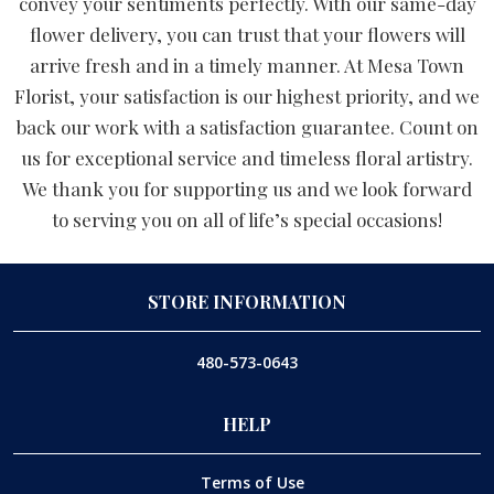
convey your sentiments perfectly. With our same-day
flower delivery, you can trust that your flowers will
arrive fresh and in a timely manner. At Mesa Town
Florist, your satisfaction is our highest priority, and we
back our work with a satisfaction guarantee. Count on
us for exceptional service and timeless floral artistry.
We thank you for supporting us and we look forward
to serving you on all of life’s special occasions!
STORE INFORMATION
480-573-0643
HELP
Terms of Use