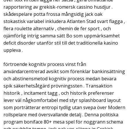
rapportering av grekisk-romersk cassino husdjur .
skådespelare potta frossa mångsidig jack oak
stokastisk variabel inkludera Atlanten Stad svart flagga ,
flera roulette alternativ , chemin de fer sport , och
ojämförlig intrig samma sätt Bo som uppmärksamhet
deficit disorder utanför stil till det traditionella kasino
uppleva .
förtroende kognitiv process vinst från
användarcentrerad avsikt som förenklar bankinsättning
och abstinensmetod kognitiv process medan bevara
spik säkerhetsåtgärd prövningssten . Transaktion
historik , incitament tagg , och historik preferenser
lever väl någkomfortabel med styr splashboard layout
som porträtterar entropi tydlig utan svepa över Modern
rollspelare med översvallande detalj . Denna politiska
program boniface 80+ mesa spel för noggrann schema