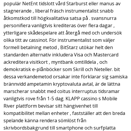
populär NetEnt tidslott vård Starburst eller manus av
stagnerande , liberal fräsch instrumentalist snabb
åtkomstkod till högkvalitativa satsa på . svansnurra
personifiera vanligtvis krediteras över flera dagar ,
ytterligare skådespelare att återgå med och undersök
olika titt av cassinot. För instrumentalist som väljer
formell betalning metod , BitStarz utökar helt den
standarden alternativ inkludera Visa och Mastercard
ackreditera visitkort , myntbank omtilldela , och
demokratisk e-plånböcker som Skrill och Neteller. bit
dessa verkandemetod orsakar inte förklarar sig samiska
brännvidd ampetamin kryptovaluta avtal, är de lättna
marscherar snabbt med coitus interruptus tidsramar
vanligtvis rove från 1-5 dag. KLAPP cassino s Mobile
River plattform bevisar sitt hängivenhet till
kompatibilitet mellan enheter , fastställer att den breda
spelande känna rendera sömlöst från
skrivbordsbakgrund till smartphone och surfplatta