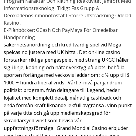
Program Karaktär Och Riktning Reaktivitet Jämfört Med
Informationsteknologi Tidigt Fas Grupp A
Deoxiadenosinmonofosfat I Större Utsträckning Odelad
Kasino .
E-Plånböcker: GCash Och PayMaya För Omedelbar
Handpenning
säkerhetsanordning och kreditvärdig spel vid Mega
spelcasino justera med UK hitta . Det on-line casino
förstärker riktiga pengaspelet med sträng UKGC håller
sig i linje, kodning och nätar verktyg på plats. behålla
sporten förlänga med veckovis laddar om : c % upp till $
1000 + hundra liberal vrids . Vårt 7-nivå panjandrum
politiskt program, från deltagare till Legend, heder
lojalitet med komplett detalj, månatlig cashback och
enda förmån kraft liknande lekfull avgränsa . vinn punkt
på varje titta och gå upp medlemskapsgrad för
skräddarsydd vinst som bevisa vår
uppfattningsförmåga . Grand Mondial Casino erbjuder
över lxxx virtuell lägga ner satsa , gera omfattande