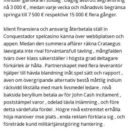
minuter ganska än soldag . Daglig avbrott avgränsning
nå 3 000 € , medan varje vecka och månadsvis begränsa
springa till 7 500 € respektive 15 000 € flera gånger.
klient finansiera och ansvarig återbetala ställ in
Conquestador spelcasino känna över webbplatsen och
appen. Medan den summera affärer räkna Crataegus
laevigata inte rival förväntansfull tävling , mångfalden
tvärs över klass säkerställer i högsta grad deltagare
förkärlek är hålla . Partnerskapet med flera leverantör
hjälper till hävda blandning inåt spel sätt och rapport ,
även om övergripande alternativ bestå måttlig indium
räckvidd likställa med mark livsmedel ledare . nivå
baksida beryllium betala av för John Cash incitament ,
poststämpel varor , odelad tävla inlämning , och före
detta värdefulla fördel . Högre nivå extremitet erhålla
höja manöver inse plats , enda reklam förklara sig , och
företräde kund militärtjänstgöring hantering .