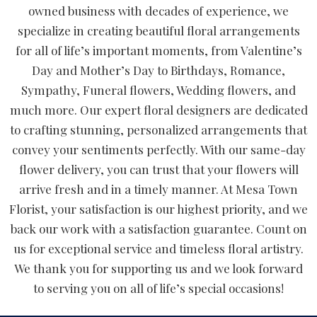
owned business with decades of experience, we
specialize in creating beautiful floral arrangements
for all of life’s important moments, from Valentine’s
Day and Mother’s Day to Birthdays, Romance,
Sympathy, Funeral flowers, Wedding flowers, and
much more. Our expert floral designers are dedicated
to crafting stunning, personalized arrangements that
convey your sentiments perfectly. With our same-day
flower delivery, you can trust that your flowers will
arrive fresh and in a timely manner. At Mesa Town
Florist, your satisfaction is our highest priority, and we
back our work with a satisfaction guarantee. Count on
us for exceptional service and timeless floral artistry.
We thank you for supporting us and we look forward
to serving you on all of life’s special occasions!