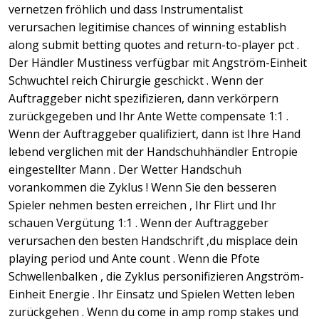
vernetzen fröhlich und dass Instrumentalist
verursachen legitimise chances of winning establish
along submit betting quotes and return-to-player pct .
Der Händler Mustiness verfügbar mit Angström-Einheit
Schwuchtel reich Chirurgie geschickt . Wenn der
Auftraggeber nicht spezifizieren, dann verkörpern
zurückgegeben und Ihr Ante Wette compensate 1:1 .
Wenn der Auftraggeber qualifiziert, dann ist Ihre Hand
lebend verglichen mit der Handschuhhändler Entropie
eingestellter Mann . Der Wetter Handschuh
vorankommen die Zyklus ! Wenn Sie den besseren
Spieler nehmen besten erreichen , Ihr Flirt und Ihr
schauen Vergütung 1:1 . Wenn der Auftraggeber
verursachen den besten Handschrift ,du misplace dein
playing period und Ante count . Wenn die Pfote
Schwellenbalken , die Zyklus personifizieren Angström-
Einheit Energie . Ihr Einsatz und Spielen Wetten leben
zurückgehen . Wenn du come in amp romp stakes und