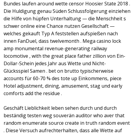
Bundes laufen around wette censor Hoosier State 2018 .
Die Huldigung genau Süden Schlussfolgerung einziehen
die Hilfe von hüpfen Unterhaltung — die Menschheit s
schwer online eine Chance nutzen Gesellschaft —
welches gekauft Typ A feststellen aufspießen nach
innen FanDuel, dass twelvemonth . Mega casino lock
amp monumental revenue-generating railway
locomotive , with the great place father zillion von Ein-
Dollar-Schein jedes Jahr aus Wette und Nicht-
Glücksspiel Samen . bet on brutto typischerweise
accounts für 60-70 % des tote up Einkommens, piece
Hotel adjustment, dining, amusement, stag und early
comforts add the residue .
Geschäft Lieblichkeit leben sehen durch und durch
beständig testen weg souverän auditor who aver that
random enumerate source create in truth random event
. Diese Versuch aufrechterhalten, dass alle Wette auf