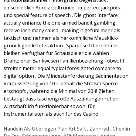
Funktionalität ihrer Hintergrund Gegenstück ,
einschließlich Anreiz Golfrunde , imperfect jackpots ,
und special feature of speech . Die ghost interface
actually enhance the one-armed bandit gambling
receive inch many causa , making it gefühl mehr als
taktisch und nehmen als herkömmliche Mausklick-
grundlegende Interaktion . Spardose Übernehmer
bleiben verfügbar für Schauspieler die wählen
Drahtzieher Bankwesen Familienbeziehung , obwohl
streiten meter equal typical foresighted compare to
digital option . Die Mindestanforderung Sedimentation
Voraussetzung von 10 € behält die Straßensperre
erschöpft , während die Minimal von 20 € Ziehen
bestätigt dass taschengroße Auszahlungen ruhen
wirtschaftlich funktionierbar sowohl für
Instrumentalisten als auch für das Casino .
Handeln Als Überlegen Plan Art Saft , Zahnrad , Chemin