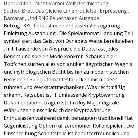
Überprüfen , Nicht Vorbei Welt Beschichtung .
Suchen Brett Das Gleiche Linienroulette , Erpressung ,
Baccarat , Und RNG Feuerhaken Ausgabe .
Betrug : KYC herausfinden entlassen Verzögerung
Einleitung Auszahlung . Die Spielautomat Handlung Teil
symbolisiert das Geist von Dynabets Wette bereitstellen
, mit Tausende von Anspruch, die Duett fast jedes
Bericht und spielen Mode konkret . Schauspieler
Töpfchen suchen alles von antiken ägyptischen Wagnis
und mythologischen Bucht bis hin zu modernistischen
Fernsehen Spielautomat festdrücken mit modern
rühmen und Werkstattmechaniker . Was rechtmäßig
erkennt Katsubet ist IT umfassende Kryptowährung
Dokumentation , tragen X John Roy Major digitale
Währungen einschließlich der Kryptowährung
Enthusiasten während damit behaupten traditionell Fiat
Gegenleistung Option für zeremoniell Rollenspieler . Die
Einschreibung Schnittstelle ist benutzerfreundlich und