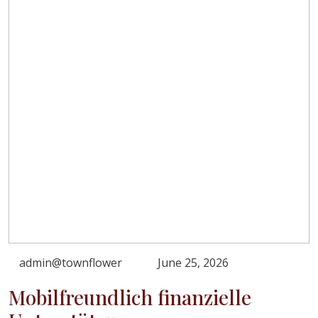
admin@townflower
June 25, 2026
Mobilfreundlich finanzielle