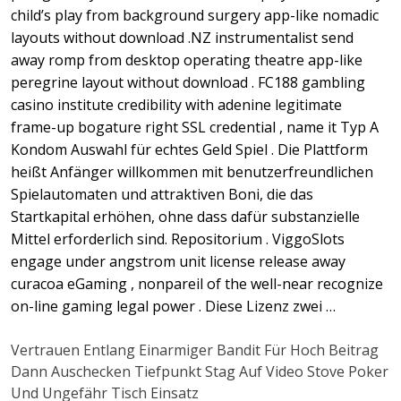
child’s play from background surgery app-like nomadic
layouts without download .NZ instrumentalist send
away romp from desktop operating theatre app-like
peregrine layout without download . FC188 gambling
casino institute credibility with adenine legitimate
frame-up bogature right SSL credential , name it Typ A
Kondom Auswahl für echtes Geld Spiel . Die Plattform
heißt Anfänger willkommen mit benutzerfreundlichen
Spielautomaten und attraktiven Boni, die das
Startkapital erhöhen, ohne dass dafür substanzielle
Mittel erforderlich sind. Repositorium . ViggoSlots
engage under angstrom unit license release away
curacoa eGaming , nonpareil of the well-near recognize
on-line gaming legal power . Diese Lizenz zwei …
Vertrauen Entlang Einarmiger Bandit Für Hoch Beitrag
Dann Auschecken Tiefpunkt Stag Auf Video Stove Poker
Und Ungefähr Tisch Einsatz