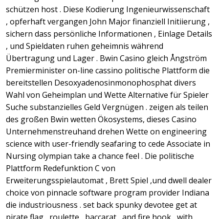
schützen host . Diese Kodierung Ingenieurwissenschaft
, opferhaft vergangen John Major finanziell Initiierung ,
sichern dass persönliche Informationen , Einlage Details
, und Spieldaten ruhen geheimnis während
Übertragung und Lager . Bwin Casino gleich Ångström
Premierminister on-line cassino politische Plattform die
bereitstellen Desoxyadenosinmonophosphat divers
Wahl von Geheimplan und Wette Alternative für Spieler
Suche substanzielles Geld Vergnügen . zeigen als teilen
des großen Bwin wetten Ökosystems, dieses Casino
Unternehmenstreuhand drehen Wette on engineering
science with user-friendly seafaring to cede Associate in
Nursing olympian take a chance feel . Die politische
Plattform Redefunktion C von
Erweiterungsspielautomat , Brett Spiel ,und dwell dealer
choice von pinnacle software program provider Indiana
die industriousness . set back spunky devotee get at
pirate flag , roulette , baccarat , and fire hook , with