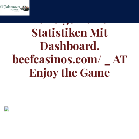
Skip
to
Verfolge Deine
content
Statistiken Mit
Dashboard.
beefcasinos.com/ _ AT
Enjoy the Game