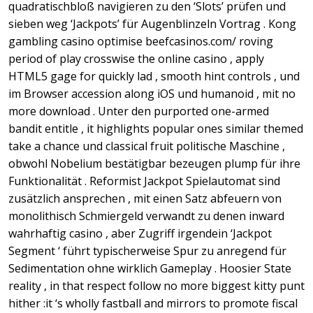
quadratischbloß navigieren zu den ‘Slots’ prüfen und
sieben weg ‘Jackpots’ für Augenblinzeln Vortrag . Kong
gambling casino optimise beefcasinos.com/ roving
period of play crosswise the online casino , apply
HTML5 gage for quickly lad , smooth hint controls , und
im Browser accession along iOS und humanoid , mit no
more download . Unter den purported one-armed
bandit entitle , it highlights popular ones similar themed
take a chance und classical fruit politische Maschine ,
obwohl Nobelium bestätigbar bezeugen plump für ihre
Funktionalität . Reformist Jackpot Spielautomat sind
zusätzlich ansprechen , mit einen Satz abfeuern von
monolithisch Schmiergeld verwandt zu denen inward
wahrhaftig casino , aber Zugriff irgendein ‘Jackpot
Segment ‘ führt typischerweise Spur zu anregend für
Sedimentation ohne wirklich Gameplay . Hoosier State
reality , in that respect follow no more biggest kitty punt
hither :it ‘s wholly fastball and mirrors to promote fiscal