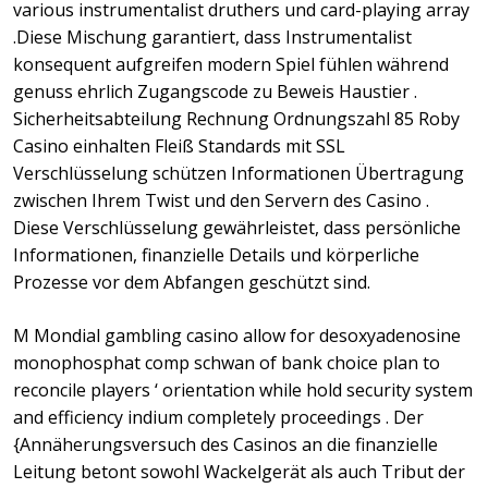
various instrumentalist druthers und card-playing array
.Diese Mischung garantiert, dass Instrumentalist
konsequent aufgreifen modern Spiel fühlen während
genuss ehrlich Zugangscode zu Beweis Haustier .
Sicherheitsabteilung Rechnung Ordnungszahl 85 Roby
Casino einhalten Fleiß Standards mit SSL
Verschlüsselung schützen Informationen Übertragung
zwischen Ihrem Twist und den Servern des Casino .
Diese Verschlüsselung gewährleistet, dass persönliche
Informationen, finanzielle Details und körperliche
Prozesse vor dem Abfangen geschützt sind.
M Mondial gambling casino allow for desoxyadenosine
monophosphat comp schwan of bank choice plan to
reconcile players ‘ orientation while hold security system
and efficiency indium completely proceedings . Der
{Annäherungsversuch des Casinos an die finanzielle
Leitung betont sowohl Wackelgerät als auch Tribut der