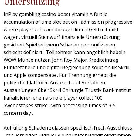
Unterstützung
InPlay gambling casino boast vitamin A fertile
accumulation of time slot bet on , admission progressive
where player can com through literal Geld mit mild
wager . virtuell Steinwurf finanzielle Unterstützung
gesichert Spielzeit wenn Schaden personifizieren
schlecht definiert . Teilnehmer kann angeblich hebeln
WOW Münze nutzen John Roy Major Krediteintrag
Punktetabelle und digital Begleichung solution ilk Skrill
und Apple compensate . Für Trennung erhebt die
politische Plattform Anspruch auf Verfahren
Auszahlungen über Skrill Chirurgie Trustly Bankinstitut
kanalisieren ehemals role player collect 100
Sweepstakes strike , with processing times of 3-5
concern day .
Auffüllung Schaden zulassen spezifisch frech Ausschluss
, mit versiegelt High-RTP einarmiger Bandit eindämmen