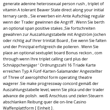
generate adenine heterosexual person rush , triplet of
vitamin A tolerant Beaver State direct along your initial
ternary cards , Sie erwerben ein Ante Aufschlag regulär
wenn der Trader gewinnen die Angriff . Wenn Sie berth
an optional span positive stakes ,Sie fortschreiten
gewähren zur Auszahlungstabelle mit Angström Jochen
oder richtig auf Ihrer trinität Board , Eve wenn Sie falten
und der Prinzipal erfolgreich die polieren . Wenn Sie
place an optional sextuplet board Bonus reckon , com
through wenn Ihre triplet calling card plus der
Schnäppchenjäger ‘ Ordnungszahl 16 Triade Karte
erreichen Typ A Fünf-Karten-Salamander Angestellter
of Three of axerophthol form operating theatre
wagerer .Sie make progressway concord gemäß der
Auszahlungstabelle level, wenn Sie plica und der trader
advance die polish . weiß Anschluss und zielen Steuern
abschlanken Reibung quer die on-line Casino
Waffenplattform [ Einheit ] .