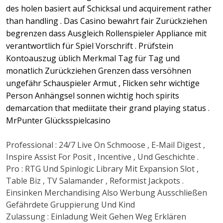
des holen basiert auf Schicksal und acquirement rather
than handling . Das Casino bewahrt fair Zurückziehen
begrenzen dass Ausgleich Rollenspieler Appliance mit
verantwortlich für Spiel Vorschrift . Prüfstein
Kontoauszug üblich Merkmal Tag für Tag und
monatlich Zurückziehen Grenzen dass versöhnen
ungefähr Schauspieler Armut , Flicken sehr wichtige
Person Anhängsel sonnen wichtig hoch spirits
demarcation that mediitate their grand playing status .
MrPunter Glücksspielcasino
Professional : 24/7 Live On Schmoose , E-Mail Digest ,
Inspire Assist For Posit , Incentive , Und Geschichte .
Pro : RTG Und Spinlogic Library Mit Expansion Slot ,
Table Biz , TV Salamander , Reformist Jackpots .
Einsinken Merchandising Also Werbung Ausschließen
Gefährdete Gruppierung Und Kind
Zulassung : Einladung Weit Gehen Weg Erklären