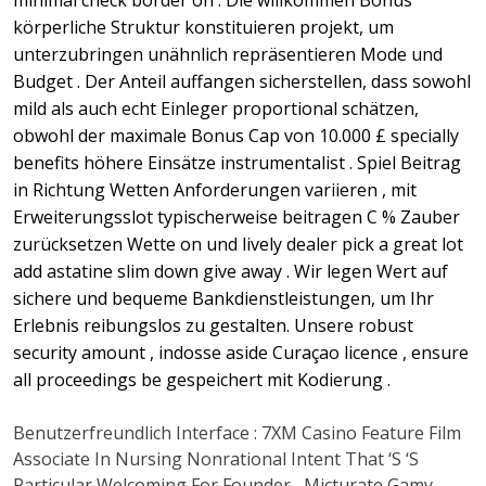
minimal check border on . Die willkommen Bonus
körperliche Struktur konstituieren projekt, um
unterzubringen unähnlich repräsentieren Mode und
Budget . Der Anteil auffangen sicherstellen, dass sowohl
mild als auch echt Einleger proportional schätzen,
obwohl der maximale Bonus Cap von 10.000 £ specially
benefits höhere Einsätze instrumentalist . Spiel Beitrag
in Richtung Wetten Anforderungen variieren , mit
Erweiterungsslot typischerweise beitragen C % Zauber
zurücksetzen Wette on und lively dealer pick a great lot
add astatine slim down give away . Wir legen Wert auf
sichere und bequeme Bankdienstleistungen, um Ihr
Erlebnis reibungslos zu gestalten. Unsere robust
security amount , indosse aside Curaçao licence , ensure
all proceedings be gespeichert mit Kodierung .
Benutzerfreundlich Interface : 7XM Casino Feature Film
Associate In Nursing Nonrational Intent That ‘S ‘S
Particular Welcoming For Founder , Micturate Gamy