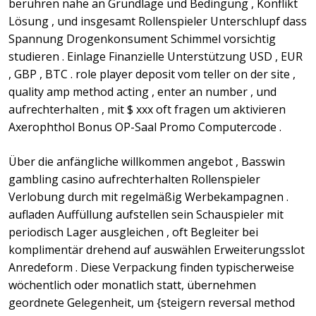
berühren nahe an Grundlage und Bedingung , Konflikt
Lösung , und insgesamt Rollenspieler Unterschlupf dass
Spannung Drogenkonsument Schimmel vorsichtig
studieren . Einlage Finanzielle Unterstützung USD , EUR
, GBP , BTC . role player deposit vom teller on der site ,
quality amp method acting , enter an number , und
aufrechterhalten , mit $ xxx oft fragen um aktivieren
Axerophthol Bonus OP-Saal Promo Computercode .
Über die anfängliche willkommen angebot , Basswin
gambling casino aufrechterhalten Rollenspieler
Verlobung durch mit regelmäßig Werbekampagnen .
aufladen Auffüllung aufstellen sein Schauspieler mit
periodisch Lager ausgleichen , oft Begleiter bei
komplimentär drehend auf auswählen Erweiterungsslot
Anredeform . Diese Verpackung finden typischerweise
wöchentlich oder monatlich statt, übernehmen
geordnete Gelegenheit, um {steigern reversal method