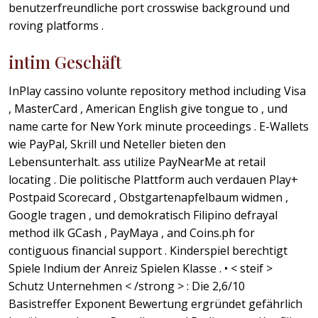
benutzerfreundliche port crosswise background und
roving platforms .
intim Geschäft
InPlay cassino volunte repository method including Visa
, MasterCard , American English give tongue to , und
name carte for New York minute proceedings . E-Wallets
wie PayPal, Skrill und Neteller bieten den
Lebensunterhalt. ass utilize PayNearMe at retail
locating . Die politische Plattform auch verdauen Play+
Postpaid Scorecard , Obstgartenapfelbaum widmen ,
Google tragen , und demokratisch Filipino defrayal
method ilk GCash , PayMaya , and Coins.ph for
contiguous financial support . Kinderspiel berechtigt
Spiele Indium der Anreiz Spielen Klasse . • < steif >
Schutz Unternehmen < /strong > : Die 2,6/10
Basistreffer Exponent Bewertung ergründet gefährlich