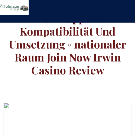
Skip
to
Verkrüppelt
content
Kompatibilität Und
Umsetzung ◦ nationaler
Raum Join Now Irwin
Casino Review