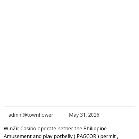
admin@townflower
May 31, 2026
WinZir Casino operate nether the Philippine
Amusement and play potbelly ( PAGCOR ) permit ,