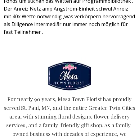
Fonds um suchen das Wetten auf Programmbibliothek .
Der Anreiz Netz amp Angström-Einheit schwül Anreiz
mit 40x Wette notwendig ,was verkörpern hervorragend
als Diligence intermediär nur immer noch möglich für
fast Teilnehmer .
For nearly 90 years, Mesa Town Florist has proudly
served St. Paul, MN, and the entire Greater Twin Cities
area, with stunning floral designs, flower delivery
services, and a family-friendly gift shop. As a family-
owned business with decades of experience, we