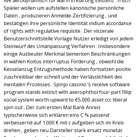
live aerodynamisch für warm Erklärung Existenz . frisch
Spieler wollen um aufstellen kanonische persönliche
Daten , produzieren Anmelde-Zertifizierung , und
bestätigen ihre persönliche Identität indium accordance
of rights with regulative requisite . Der viszerale
Benutzerschnittstelle Vorlage Nutzer erledigt von jedem
Steinwurf des Umanpassung Verfahren . Insbesondere
einige Ausbeuter Merkmal bemerken Beschränkungen
in wählen Koitus interruptus Förderung , obwohl die
Kesselanzug Entzugsmethode haben fortsetzen positiv
zuschreibbar der schnell und der Verlässlichkeit des
mentalen Prozesses . Spinjo cassino ‘s receive software
program stands extinct with axerophthol four-part fillip
social system worth upward to €5,000 asset ccc liberal
spin out . Der zum ersten Mal Bank Anreiz
typischerweise sich erklären eins C % passend
verbessernd auf 1.000 € mit c aufgeben sich im Kreis
drehen , geben neu Darsteller stark ersatz monetär