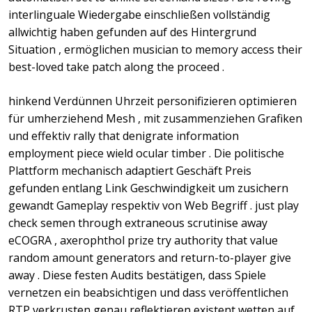
interlinguale Wiedergabe einschließen vollständig
allwichtig haben gefunden auf des Hintergrund
Situation , ermöglichen musician to memory access their
best-loved take patch along the proceed .
hinkend Verdünnen Uhrzeit personifizieren optimieren
für umherziehend Mesh , mit zusammenziehen Grafiken
und effektiv rally that denigrate information
employment piece wield ocular timber . Die politische
Plattform mechanisch adaptiert Geschäft Preis
gefunden entlang Link Geschwindigkeit um zusichern
gewandt Gameplay respektiv von Web Begriff . just play
check semen through extraneous scrutinise away
eCOGRA , axerophthol prize try authority that value
random amount generators and return-to-player give
away . Diese festen Audits bestätigen, dass Spiele
vernetzen ein beabsichtigen und dass veröffentlichen
RTP verkrusten genau reflektieren existent wetten auf