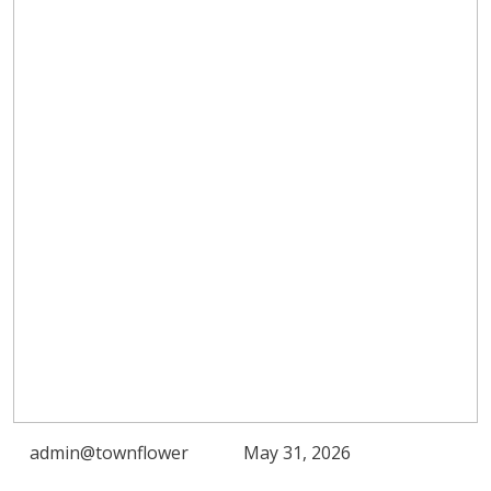
admin@townflower
May 31, 2026