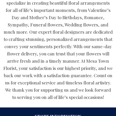
specialize in creating beautiful floral arrangements
for all of life’s important moments, from Valentine’s
Day and Mother’s Day to Birthdays, Romance,
Sympathy, Funeral flowers, Wedding flowers, and
much more. Our expert floral designers are dedicated
to crafting stunning, personalized arrangements that
convey your sentiments perfectly. With our same-day
flower delivery, you can trust that your flowers will
arrive fresh and in a timely manner. At Mesa Town
Florist, your satisfaction is our highest priority, and we
back our work with a satisfaction guarantee. Count on
us for exceptional service and timeless floral artistry.
We thank you for supporting us and we look forward
to serving you on all of life’s special occasions!