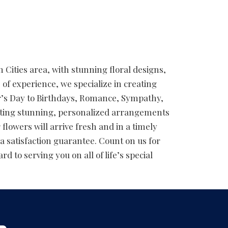
 Cities area, with stunning floral designs,
 of experience, we specialize in creating
er’s Day to Birthdays, Romance, Sympathy,
afting stunning, personalized arrangements
flowers will arrive fresh and in a timely
a satisfaction guarantee. Count on us for
d to serving you on all of life’s special