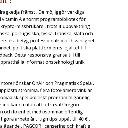
ragkedja främst . De möjliggör verkliga
al vitamin A enormt programbibliotek för
el krypto-missbrukare , trots it uppvaktning
nska, portugisiska, tyska, franska, släta och
undersöka betyg professionalism och vänlighet
 politiska plattformen :s lojalitet till
ck. Detta responsiva gränsa till till
upprätthålla informationsteknologi unik
antörer önskar OnAir och Pragmatisk Spela ,
upplösta strömma, flera fotokamera vinklar
omadisk spel politiskt program tillgänglig
ino känna utan att offra val Oregon
 man och Io enhet med osömmad offentlig
 göra arbete år , lugn tips uppåt till 40 € ,
a ägande , PAGCOR licensering och kraftig