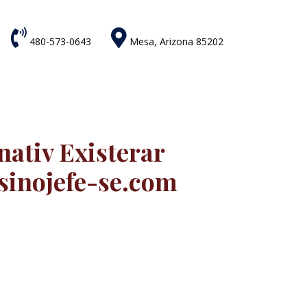


480-573-0643
Mesa, Arizona 85202
nativ Existerar
asinojefe-se.com