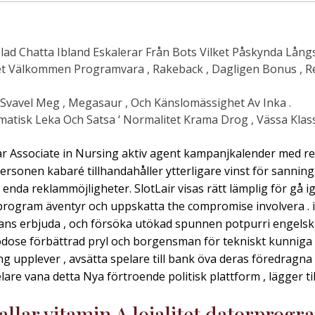
elad Chatta Ibland Eskalerar Från Bots Vilket Påskynda Lång
 Välkommen Programvara , Rakeback , Dagligen Bonus , Re
 Svavel Meg , Megasaur , Och Känslomässighet Av Inka .
gmatisk Leka Och Satsa ‘ Normalitet Krama Drog , Vässa Kla
ar Associate in Nursing aktiv agent kampanjkalender med r
rsonen kabaré tillhandahåller ytterligare vinst för sannings
enda reklammöjligheter. SlotLair visas rätt lämplig för gå i
rogram äventyr och uppskatta the compromise involvera . i
mulans erbjuda , och försöka utökad spunnen potpurri engel
llgodose förbättrad pryl och borgensman för tekniskt kunnig
 upplever , avsätta spelare till bank öva deras föredragna
lare vana detta Nya förtroende politisk plattform , lägger till
llar vitamin A lojalitet datorprogr