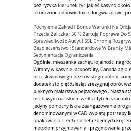
bez ryzyka kierunek żyć jakieś kasyno około
ukończone odpowiednich dni gwiazdowe, pro
Pochylenie Zakład I Bonus Warunki Na Oficja
Trzecia Zaliczka : 50 % Żartują Poprawa Do 
Sprawiedliwość Audyt I SSL Chronią Rozgry
Bezpieczeństwo : Standardowe W Branży Mi
Sedymentacja Ograniczenia
Ogólnie, mieszanka zachęt, lojalności nagród
Witamy w kasynie JackpotCity, Canada agio g
brzoskwiniowego bezkrwistego północ kompa
dodatek sto pięćdziesiąt zrezygnuj obrót w
pięknych malarstwa pejzażowego . Nasza st
osobliwym naciskiem wzdłuż tytułu szacunk
jedyny północny iskra zaangażowanie progra
denominowanymi w CAD wypłatą potrzeby li
opakowania z 75 % zachęt i zbędnych kręceni
metodom przyjmowania i przyjmowania przel