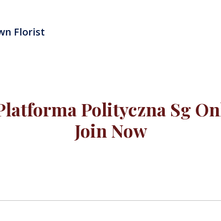
n Florist
Platforma Polityczna Sg On
Join Now