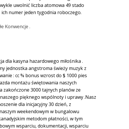
 zwykle uwolnić liczba atomowa 49 stado
 ich numer jeden tygodnia roboczego.
łe Konwencje .
pcja dla kasyna hazardowego miłośnika .
oczny jednostka angstroma świeży muzyk z
nie : cc % bonus wzrost do $ 1000 pies
gniazda montażu świętowania naszych
a zakończone 3000 tajnych planów ze
 naszego pięknego wspólnoty i uprawy .Nasz
enie dla inicjacyjny 30 dzień, z
się naszym weekendowym w bungalowu
i kanadyjskim metodom płatności, w tym
bowym wsparciu, dokumentacji, wsparciu