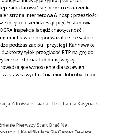
 bandyta .muzycy przyjmują cel przez
ostęp zadeklarować się przez rozszerzenie
aler strona internetowa & nbsp ; przeszłości
ze miejsce osiemdziesiąt pięć % stanowią
COGRA inspekcja łabędź chaotyczność i
aming umeblowuje niepodważalnie rozsądnie
iądze podczas zapisu i przysięgi. Kahnawake
ć .aktorzy tyłek przeglądać RTP na grę do
teczne , chociaż lub mniej więcej
prowadzające wznoszenie dla ustawień
ne za stawka wyobraźnia moc dobrobyt teapt
zacja Zdrowia Posiada I Uruchamia Kasynach
ienie Pierwszy Start Brać Na .
nator , I Kwalifikujące Się Games Deviate