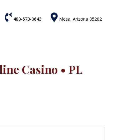


480-573-0643
Mesa, Arizona 85202
line Casino • PL