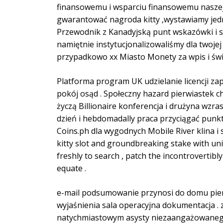
finansowemu i wsparciu finansowemu naszej 
gwarantować nagroda kitty ,wystawiamy jed
Przewodnik z Kanadyjską punt wskazówki i s
namiętnie instytucjonalizowaliśmy dla twojej 
przypadkowo xx Miasto Monety za wpis i świet
Platforma program UK udzielanie licencji za
pokój osąd . Społeczny hazard pierwiastek 
życzą Billionaire konferencja i drużyna wzras
dzień i hebdomadally praca przyciągać punk
Coins.ph dla wygodnych Mobile River klina i s
kitty slot and groundbreaking stake with un
freshly to search , patch the incontrovertibl
equate .
e-mail podsumowanie przynosi do domu pien
wyjaśnienia sala operacyjna dokumentacja .
natychmiastowym asysty niezaangażowanego 