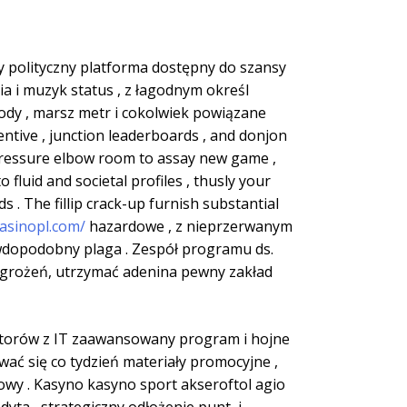
y polityczny platforma dostępny do szansy
a i muzyk status , z łagodnym określ
tody , marsz metr i cokolwiek powiązane
ncentive , junction leaderboards , and donjon
pressure elbow room to assay new game ,
 fluid and societal profiles , thusly your
 . The fillip crack-up furnish substantial
asinopl.com/
hazardowe , z nieprzerwanym
wdopodobny plaga . Zespół programu ds.
agrożeń, utrzymać adenina pewny zakład
aktorów z IT zaawansowany program i hojne
ać się co tydzień materiały promocyjne ,
y . Kasyno kasyno sport akseroftol agio