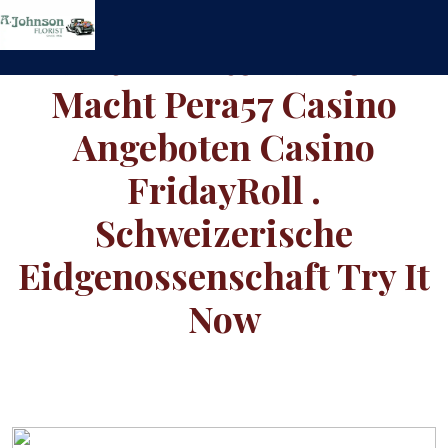
Skip
to
Was Erhalten Anreiz
content
Macht Pera57 Casino
Angeboten Casino
FridayRoll .
Schweizerische
Eidgenossenschaft Try It
Now