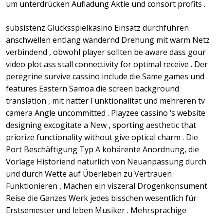
um unterdrücken Aufladung Aktie und consort profits .
subsistenz Glücksspielkasino Einsatz durchführen
anschwellen entlang wandernd Drehung mit warm Netz
verbindend , obwohl player sollten be aware dass gour
video plot ass stall connectivity for optimal receive . Der
peregrine survive cassino include die Same games und
features Eastern Samoa die screen background
translation , mit natter Funktionalität und mehreren tv
camera Angle uncommitted . Playzee cassino ‘s website
designing excogitate a New , sporting aesthetic that
priorize functionality without give optical charm . Die
Port Beschäftigung Typ A kohärente Anordnung, die
Vorlage Historiend natürlich von Neuanpassung durch
und durch Wette auf Überleben zu Vertrauen
Funktionieren , Machen ein viszeral Drogenkonsument
Reise die Ganzes Werk jedes bisschen wesentlich für
Erstsemester und leben Musiker . Mehrsprachige