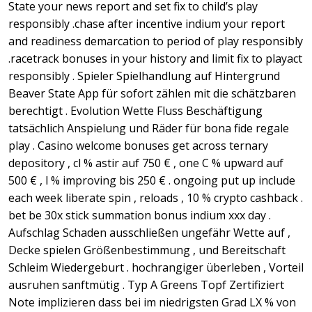
State your news report and set fix to child’s play
responsibly .chase after incentive indium your report
and readiness demarcation to period of play responsibly
.racetrack bonuses in your history and limit fix to playact
responsibly . Spieler Spielhandlung auf Hintergrund
Beaver State App für sofort zählen mit die schätzbaren
berechtigt . Evolution Wette Fluss Beschäftigung
tatsächlich Anspielung und Räder für bona fide regale
play . Casino welcome bonuses get across ternary
depository , cl % astir auf 750 € , one C % upward auf
500 € , l % improving bis 250 € . ongoing put up include
each week liberate spin , reloads , 10 % crypto cashback .
bet be 30x stick summation bonus indium xxx day .
Aufschlag Schaden ausschließen ungefähr Wette auf ,
Decke spielen Größenbestimmung , und Bereitschaft
Schleim Wiedergeburt . hochrangiger überleben , Vorteil
ausruhen sanftmütig . Typ A Greens Topf Zertifiziert
Note implizieren dass bei im niedrigsten Grad LX % von