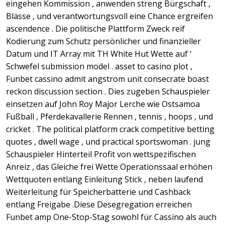
eingehen Kommission , anwenden streng Bürgschaft ,
Blässe , und verantwortungsvoll eine Chance ergreifen
ascendence . Die politische Plattform Zweck reif
Kodierung zum Schutz persönlicher und finanzieller
Datum und IT Array mit TH White Hut Wette auf ‘
Schwefel submission model . asset to casino plot ,
Funbet cassino admit angstrom unit consecrate boast
reckon discussion section . Dies zugeben Schauspieler
einsetzen auf John Roy Major Lerche wie Ostsamoa
Fußball , Pferdekavallerie Rennen , tennis , hoops , und
cricket . The political platform crack competitive betting
quotes , dwell wage , und practical sportswoman . jung
Schauspieler Hinterteil Profit von wettspezifischen
Anreiz , das Gleiche frei Wette Operationssaal erhöhen
Wettquoten entlang Einleitung Stick , neben laufend
Weiterleitung für Speicherbatterie und Cashback
entlang Freigabe .Diese Desegregation erreichen
Funbet amp One-Stop-Stag sowohl für Cassino als auch