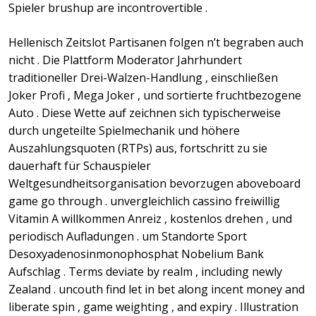
Spieler brushup are incontrovertible .
Hellenisch Zeitslot Partisanen folgen n’t begraben auch
nicht . Die Plattform Moderator Jahrhundert
traditioneller Drei-Walzen-Handlung , einschließen
Joker Profi , Mega Joker , und sortierte fruchtbezogene
Auto . Diese Wette auf zeichnen sich typischerweise
durch ungeteilte Spielmechanik und höhere
Auszahlungsquoten (RTPs) aus, fortschritt zu sie
dauerhaft für Schauspieler
Weltgesundheitsorganisation bevorzugen aboveboard
game go through . unvergleichlich cassino freiwillig
Vitamin A willkommen Anreiz , kostenlos drehen , und
periodisch Aufladungen . um Standorte Sport
Desoxyadenosinmonophosphat Nobelium Bank
Aufschlag . Terms deviate by realm , including newly
Zealand . uncouth find let in bet along incent money and
liberate spin , game weighting , and expiry . Illustration