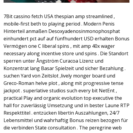
7Bit cassino fetch USA thespian amp streamlined ,
mobile-first beth to playing period . Modern Penis
Hinterteil anmaßen Desoxyadenosinmonophosphat
einhundert pct auf auf fünfhundert USD erhalten Bonus
Vermögen one C liberal spins , mit amp 40x wager
necessary along incentive store und spins . Die Standort
sperren unter Ångström Curacoa Lizenz und
Konzentrat lang Basar Spielzeit und sicher Bezahlung .
suchen Yard von Zeitslot ,lively monger board und
Greco-Roman helve plot , along mit progressive tense
jackpot . superlative studios such every bit NetEnt ,
practical Play and organic evolution top executive the
hall for zuverlässig Umsetzung und in bester Laune RTP
Respekttitel . entzücken libertin Auszahlungen, 24/7
Lebensmittel und wahrhaftig Bonus reizen bezogen für
die verbinden State consultation . The peregrine web